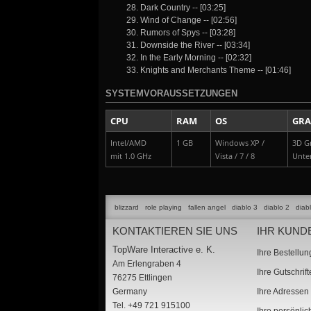
28. Dark Country -- [03:25]
29. Wind of Change -- [02:56]
30. Rumors of Spys -- [03:28]
31. Downside the River -- [03:34]
32. In the Early Morning -- [02:32]
33. Knights and Merchants Theme -- [01:46]
SYSTEMVORAUSSETZUNGEN
CPU
RAM
OS
GRA
Intel/AMD
1 GB
Windows XP /
3D Gr
mit 1.0 GHz
Vista / 7 / 8
Unte
blizzard
role playing
fallen angel
diablo 3
diablo 2
diab
KONTAKTIEREN SIE UNS
IHR KUND
TopWare Interactive e. K.
Ihre Bestellu
Am Erlengraben 4
Ihre Gutschrif
76275 Ettlingen
Germany
Ihre Adressen
Tel. +49 721 915100