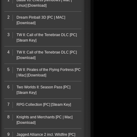
Battle vs. Chess [Windows | Mac |
Linux] [Download]
2
Dream Pinball 3D [PC | MAC]
[Download]
3
TW II: Call of the Tenebrae DLC [PC]
[Steam Key]
4
TW II: Call of the Tenebrae DLC [PC]
[Download]
5
TW II: Pirates of the Flying Fortress [PC
| Mac] [Download]
6
Two Worlds II: Season Pass [PC]
[Steam Key]
7
RPG Collection [PC] [Steam Key]
8
Knights and Merchants [PC | Mac]
[Download]
9
Jagged Alliance 2 incl. Wildfire [PC]