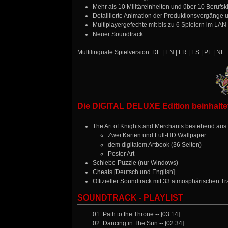
Mehr als 10 Militäreinheiten und über 10 Berufs
Detaillierte Animation der Produktionsvorgäng
Multiplayergefechte mit bis zu 6 Spielern im LAN 
Neuer Soundtrack
Multilinguale Spielversion: DE | EN | FR | ES | PL | NL
Die DIGITAL DELUXE Edition beinhaltet
The Art of Knights and Merchants bestehend aus
Zwei Karten und Full-HD Wallpaper
dem digitalem Artbook (36 Seiten)
Poster Art
Schiebe-Puzzle (nur Windows)
Cheats [Deutsch und English]
Offizieller Soundtrack mit 33 atmosphärischen Tr
SOUNDTRACK - PLAYLIST
01. Path to the Throne -- [03:14]
02. Dancing in The Sun -- [02:34]