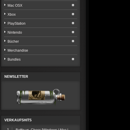
Mac OSX
Xbox
PlayStation
Nintendo
Bücher
Merchandise
Bundles
NEWSLETTER
VERKAUFSHITS
1