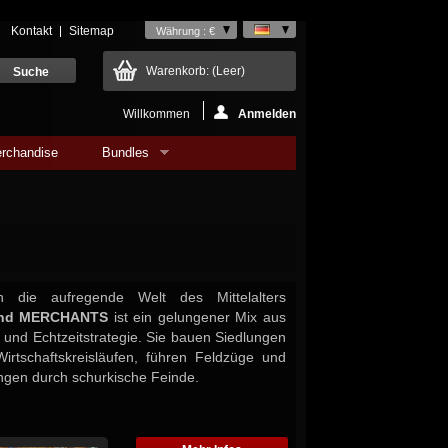
Kontakt
Sitemap
Währung : €
Warenkorb:
(Leer)
Willkommen
Anmelden
rchandise
Bundles
 die aufregende Welt des Mittelalters
and MERCHANTS
ist ein gelungener Mix aus
 und Echtzeitstrategie. Sie bauen Siedlungen
irtschaftskreisläufen, führen Feldzüge und
ngen durch schurkische Feinde.