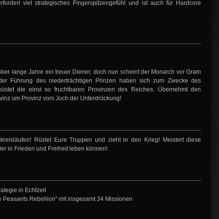
ordert viel strategisches Fingerspitzengefühl und ist auch für Hardcore
ber lange Jahre ein treuer Diener, doch nun scheint der Monarch vor Gram
er der Führung des niederträchtigen Prinzen haben sich zum Zwecke des
üstet die einst so fruchtbaren Provinzen des Reiches. Übernehmt den
ovinz um Provinz vom Joch der Unterdrückung!
kreisläufen! Rüstet Eure Truppen und zieht in den Krieg! Meistert diese
r in Frieden und Freiheit leben können!
ategie in Echtzeit
Peasants Rebellion" mit insgesamt 34 Missionen