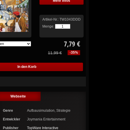
Mehr Infos
Artikel-Nr.:
TW1043DDD
Menge:
7,79 €
11,99 €
-35%
Webseite
Genre
Aufbausimulation, Strategie
Entwickler
Joymania Entertainment
Publisher
TopWare Interactive