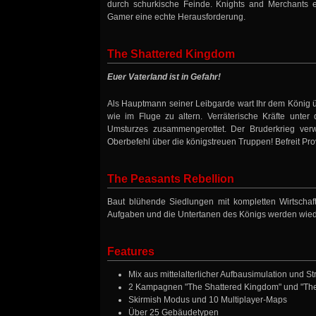
durch schurkische Feinde. Knights and Merchants erf
Gamer eine echte Herausforderung.
The Shattered Kingdom
Euer Vaterland ist in Gefahr!
Als Hauptmann seiner Leibgarde wart Ihr dem König ü
wie im Fluge zu altern. Verräterische Kräfte unt
Umsturzes zusammengerottet. Der Bruderkrieg verw
Oberbefehl über die königstreuen Truppen! Befreit Pr
The Peasants Rebellion
Baut blühende Siedlungen mit kompletten Wirtschaft
Aufgaben und die Untertanen des Königs werden wiede
Features
Mix aus mittelalterlicher Aufbausimulation und Str
2 Kampagnen "The Shattered Kingdom" und "The 
Skirmish Modus und 10 Multiplayer-Maps
Über 25 Gebäudetypen