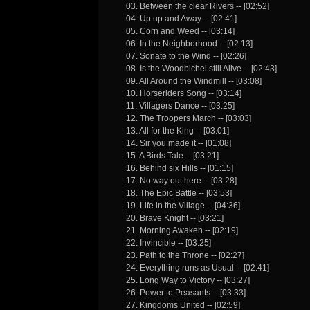
03. Between the clear Rivers -- [02:52]
04. Up up and Away -- [02:41]
05. Corn and Weed -- [03:14]
06. In the Neighborhood -- [02:13]
07. Sonate to the Wind -- [02:26]
08. Is the Woodbichel still Alive -- [02:43]
09. All Around the Windmill -- [03:08]
10. Horseriders Song -- [03:14]
11. Villagers Dance -- [03:25]
12. The Troopers March -- [03:03]
13. All for the King -- [03:01]
14. Sir you made it -- [01:08]
15. A Birds Tale -- [03:21]
16. Behind six Hills -- [01:15]
17. No way out here -- [03:28]
18. The Epic Battle -- [03:53]
19. Life in the Village -- [04:36]
20. Brave Knight -- [03:21]
21. Morning Awaken -- [02:19]
22. Invincible -- [03:25]
23. Path to the Throne -- [02:27]
24. Everything runs as Usual -- [02:41]
25. Long Way to Victory -- [03:27]
26. Power to Peasants -- [03:33]
27. Kingdoms United -- [02:59]