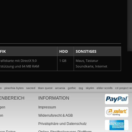
FIK
HDD
SONSTIGES
afikkarte mit DirectX 9.0
1 GB
Maus, Tastatur
rstützung und 64 MB RAM
Soundkarte, Internet
lo
piranhia bytes
sacred
titan quest
arcania
gothic
rpg
skyrim
elder scrolls
cd project r
ENBEREICH
INFORMATION
ngen
Impressum
ten
Widerrufsrecht & AGB
Privatsphäre und Datenschutz