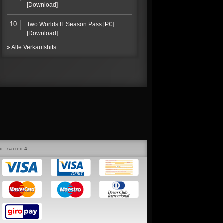
[Download]
10
Two Worlds II: Season Pass [PC]
[Download]
» Alle Verkaufshits
ed
sacred 4