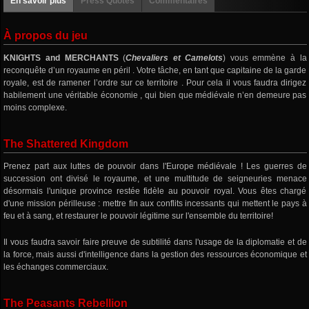
En savoir plus
Press Quotes
Commentaires
À propos du jeu
KNIGHTS and MERCHANTS
(
Chevaliers et Camelots
) vous emmène à la
reconquête d’un royaume en péril . Votre tâche, en tant que capitaine de la garde
royale, est de ramener l’ordre sur ce territoire . Pour cela il vous faudra dirigez
habilement une véritable économie , qui bien que médiévale n’en demeure pas
moins complexe.
The Shattered Kingdom
Prenez part aux luttes de pouvoir dans l'Europe médiévale ! Les guerres de
succession ont divisé le royaume, et une multitude de seigneuries menace
désormais l'unique province restée fidèle au pouvoir royal. Vous êtes chargé
d'une mission périlleuse : mettre fin aux conflits incessants qui mettent le pays à
feu et à sang, et restaurer le pouvoir légitime sur l'ensemble du territoire!
Il vous faudra savoir faire preuve de subtilité dans l'usage de la diplomatie et de
la force, mais aussi d'intelligence dans la gestion des ressources économique et
les échanges commerciaux.
The Peasants Rebellion