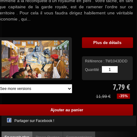
emmène à la reconquête d’un royaume en péril . Votre tâche, en tant
que capitaine de la garde royale, est de ramener l’ordre sur ce
territoire . Pour cela il vous faudra dirigez habilement une véritable
économie , qui...
Plus de détails
Référence :
TW1043DDD
Quantité :
7,79 €
11,99 €
-35%
Partager sur Facebook !