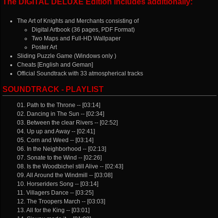
The DIGITAL DELUXE Edition includes additionally:
The Art of Knights and Merchants consisting of
Digital Artbook (36 pages, PDF Format)
Two Maps and Full-HD Wallpaper
Poster Art
Sliding Puzzle Game (Windows only )
Cheats [English and Geman]
Official Soundtrack with 33 atmospherical tracks
SOUNDTRACK - PLAYLIST
01. Path to the Throne -- [03:14]
02. Dancing in The Sun -- [02:34]
03. Between the clear Rivers -- [02:52]
04. Up up and Away -- [02:41]
05. Corn and Weed -- [03:14]
06. In the Neighborhood -- [02:13]
07. Sonate to the Wind -- [02:26]
08. Is the Woodbichel still Alive -- [02:43]
09. All Around the Windmill -- [03:08]
10. Horseriders Song -- [03:14]
11. Villagers Dance -- [03:25]
12. The Troopers March -- [03:03]
13. All for the King -- [03:01]