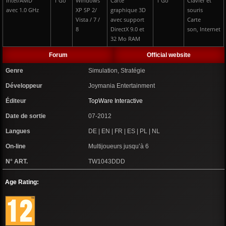
Intel/AMD
1 Go
Windows
Carte
1 Go
Clavier et
avec 1.0 GHz
XP SP 2/
graphique 3D
souris
Vista / 7 /
avec support
Carte
8
DirectX 9.0 et
son, Internet
32 Mo RAM
Forum
Official website
Genre
Simulation, Stratégie
Développeur
Joymania Entertainment
Éditeur
TopWare Interactive
Date de sortie
07-2012
Langues
DE | EN | FR | ES | PL | NL
On-line
Multijoueurs jusqu’à 6
N° ART.
TW1043DDD
Age Rating: