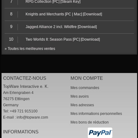
7
RPG Collection [PC] [Steam Key]
8
Knights and Merchants [PC | Mac] [Download]
9
Jagged Alliance 2 incl. Wildfire [Download]
10
Two Worlds II: Season Pass [PC] [Download]
» Toutes les meilleures ventes
CONTACTEZ-NOUS
MON COMPTE
TopWare Interactive e. K.
Mes commandes
Am Erlengraben 4
Mes avoirs
76275 Ettlingen
Germany
Mes adresses
Tel: +49 721 915100
Mes informations personnelles
E-mail :
info@topware.com
Mes bons de réduction
INFORMATIONS