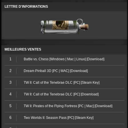
LETTRE D'INFORMATIONS
MEILLEURES VENTES
1
Battle vs. Chess [Windows | Mac | Linux] [Download]
2
Dream Pinball 3D [PC | MAC] [Download]
3
TW II: Call of the Tenebrae DLC [PC] [Steam Key]
4
TW II: Call of the Tenebrae DLC [PC] [Download]
5
TW II: Pirates of the Flying Fortress [PC | Mac] [Download]
6
Two Worlds II: Season Pass [PC] [Steam Key]