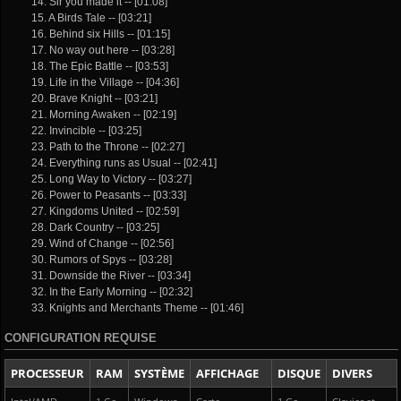
14. Sir you made it -- [01:08]
15. A Birds Tale -- [03:21]
16. Behind six Hills -- [01:15]
17. No way out here -- [03:28]
18. The Epic Battle -- [03:53]
19. Life in the Village -- [04:36]
20. Brave Knight -- [03:21]
21. Morning Awaken -- [02:19]
22. Invincible -- [03:25]
23. Path to the Throne -- [02:27]
24. Everything runs as Usual -- [02:41]
25. Long Way to Victory -- [03:27]
26. Power to Peasants -- [03:33]
27. Kingdoms United -- [02:59]
28. Dark Country -- [03:25]
29. Wind of Change -- [02:56]
30. Rumors of Spys -- [03:28]
31. Downside the River -- [03:34]
32. In the Early Morning -- [02:32]
33. Knights and Merchants Theme -- [01:46]
CONFIGURATION REQUISE
PROCESSEUR
RAM
SYSTÈME
AFFICHAGE
DISQUE
DIVERS