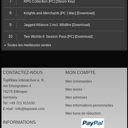
7
RPG Collection [PC] [Steam Key]
8
Knights and Merchants [PC | Mac] [Download]
9
Jagged Alliance 2 incl. Wildfire [Download]
10
Two Worlds II: Season Pass [PC] [Download]
» Toutes les meilleures ventes
CONTACTEZ-NOUS
MON COMPTE
TopWare Interactive e. K.
Mes commandes
Am Erlengraben 4
Mes avoirs
76275 Ettlingen
Germany
Mes adresses
Tel: +49 721 915100
Mes informations personnelles
E-mail :
info@topware.com
Mes bons de réduction
INFORMATIONS