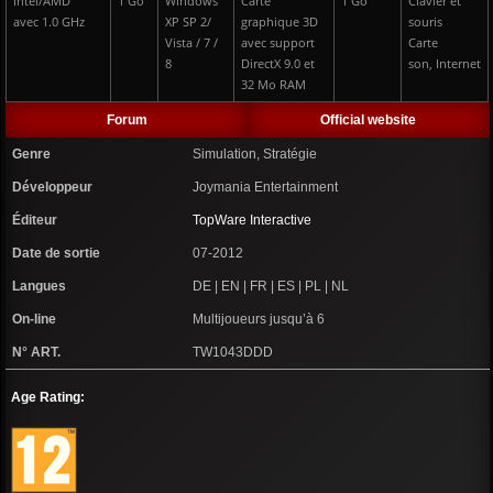
Intel/AMD
1 Go
Windows
Carte
1 Go
Clavier et
avec 1.0 GHz
XP SP 2/
graphique 3D
souris
Vista / 7 /
avec support
Carte
8
DirectX 9.0 et
son, Internet
32 Mo RAM
Forum
Official website
Genre
Simulation, Stratégie
Développeur
Joymania Entertainment
Éditeur
TopWare Interactive
Date de sortie
07-2012
Langues
DE | EN | FR | ES | PL | NL
On-line
Multijoueurs jusqu’à 6
N° ART.
TW1043DDD
Age Rating: