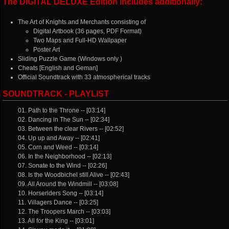
The DIGITAL DELUXE Edition includes additionally:
The Art of Knights and Merchants consisting of
Digital Artbook (36 pages, PDF Format)
Two Maps and Full-HD Wallpaper
Poster Art
Sliding Puzzle Game (Windows only )
Cheats [English and Geman]
Official Soundtrack with 33 atmospherical tracks
SOUNDTRACK - PLAYLIST
01. Path to the Throne -- [03:14]
02. Dancing in The Sun -- [02:34]
03. Between the clear Rivers -- [02:52]
04. Up up and Away -- [02:41]
05. Corn and Weed -- [03:14]
06. In the Neighborhood -- [02:13]
07. Sonate to the Wind -- [02:26]
08. Is the Woodbichel still Alive -- [02:43]
09. All Around the Windmill -- [03:08]
10. Horseriders Song -- [03:14]
11. Villagers Dance -- [03:25]
12. The Troopers March -- [03:03]
13. All for the King -- [03:01]