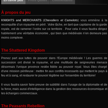
En savoir plus
Press Quotes
Commentaires
À propos du jeu
KNIGHTS and MERCHANTS
(
Chevaliers et Camelots
) vous emmène à la
reconquête d’un royaume en péril . Votre tâche, en tant que capitaine de la garde
royale, est de ramener l’ordre sur ce territoire . Pour cela il vous faudra dirigez
habilement une véritable économie , qui bien que médiévale n’en demeure pas
moins complexe.
The Shattered Kingdom
Prenez part aux luttes de pouvoir dans l'Europe médiévale ! Les guerres de
succession ont divisé le royaume, et une multitude de seigneuries menace
désormais l'unique province restée fidèle au pouvoir royal. Vous êtes chargé
d'une mission périlleuse : mettre fin aux conflits incessants qui mettent le pays à
feu et à sang, et restaurer le pouvoir légitime sur l'ensemble du territoire!
Il vous faudra savoir faire preuve de subtilité dans l'usage de la diplomatie et de
la force, mais aussi d'intelligence dans la gestion des ressources économique et
les échanges commerciaux.
The Peasants Rebellion