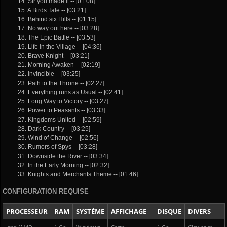
14. Sir you made it -- [01:08]
15. A Birds Tale -- [03:21]
16. Behind six Hills -- [01:15]
17. No way out here -- [03:28]
18. The Epic Battle -- [03:53]
19. Life in the Village -- [04:36]
20. Brave Knight -- [03:21]
21. Morning Awaken -- [02:19]
22. Invincible -- [03:25]
23. Path to the Throne -- [02:27]
24. Everything runs as Usual -- [02:41]
25. Long Way to Victory -- [03:27]
26. Power to Peasants -- [03:33]
27. Kingdoms United -- [02:59]
28. Dark Country -- [03:25]
29. Wind of Change -- [02:56]
30. Rumors of Spys -- [03:28]
31. Downside the River -- [03:34]
32. In the Early Morning -- [02:32]
33. Knights and Merchants Theme -- [01:46]
CONFIGURATION REQUISE
PROCESSEUR
RAM
SYSTÈME
AFFICHAGE
DISQUE
DIVERS