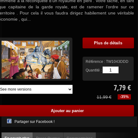
emmène à la reconquête d’un royaume en péril . Votre tâche, en tant
que capitaine de la garde royale, est de ramener l’ordre sur ce
territoire . Pour cela il vous faudra dirigez habilement une véritable
économie , qui...
Plus de détails
Référence :
TW1043DDD
Quantité :
7,79 €
11,99 €
-35%
Partager sur Facebook !