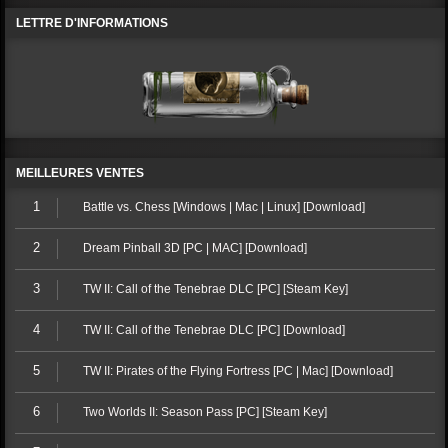
LETTRE D'INFORMATIONS
MEILLEURES VENTES
1
Battle vs. Chess [Windows | Mac | Linux] [Download]
2
Dream Pinball 3D [PC | MAC] [Download]
3
TW II: Call of the Tenebrae DLC [PC] [Steam Key]
4
TW II: Call of the Tenebrae DLC [PC] [Download]
5
TW II: Pirates of the Flying Fortress [PC | Mac] [Download]
6
Two Worlds II: Season Pass [PC] [Steam Key]