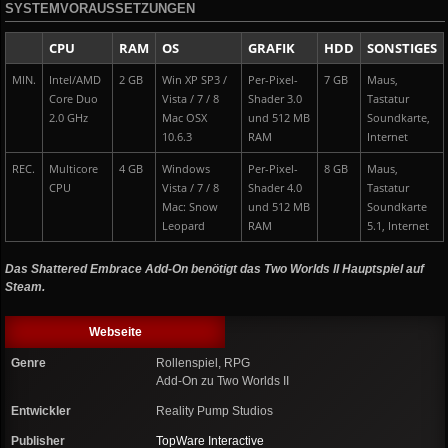
SYSTEMVORAUSSETZUNGEN
CPU
RAM
OS
GRAFIK
HDD
SONSTIGES
MIN.
Intel/AMD
2 GB
Win XP SP3 /
Per-Pixel-
7 GB
Maus,
Core Duo
Vista / 7 / 8
Shader 3.0
Tastatur
2.0 GHz
Mac OSX
und 512 MB
Soundkarte,
10.6.3
RAM
Internet
REC.
Multicore
4 GB
Windows
Per-Pixel-
8 GB
Maus,
CPU
Vista / 7 / 8
Shader 4.0
Tastatur
Mac: Snow
und 512 MB
Soundkarte
Leopard
RAM
5.1, Internet
Das Shattered Embrace Add-On benötigt das Two Worlds II Hauptspiel auf
Steam.
Webseite
Genre
Rollenspiel, RPG
Add-On zu Two Worlds II
Entwickler
Reality Pump Studios
Publisher
TopWare Interactive