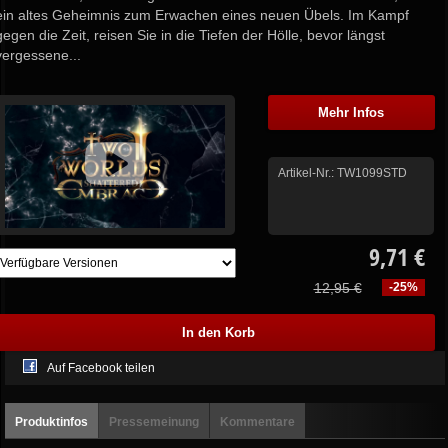
ein altes Geheimnis zum Erwachen eines neuen Übels. Im Kampf
gegen die Zeit, reisen Sie in die Tiefen der Hölle, bevor längst
vergessene...
Mehr Infos
Artikel-Nr.:
TW1099STD
9,71 €
12,95 €
-25%
Auf Facebook teilen
Produktinfos
Pressemeinung
Kommentare