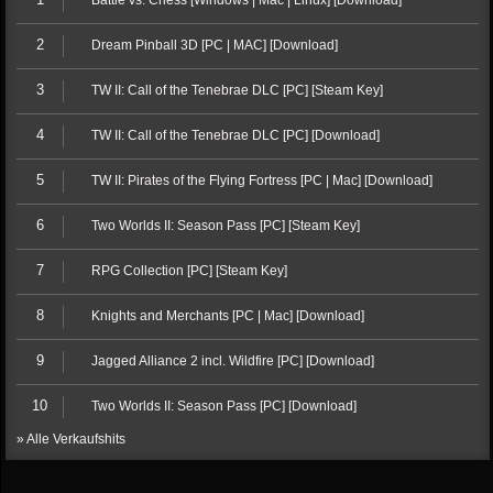
Battle vs. Chess [Windows | Mac | Linux] [Download]
2
Dream Pinball 3D [PC | MAC] [Download]
3
TW II: Call of the Tenebrae DLC [PC] [Steam Key]
4
TW II: Call of the Tenebrae DLC [PC] [Download]
5
TW II: Pirates of the Flying Fortress [PC | Mac] [Download]
6
Two Worlds II: Season Pass [PC] [Steam Key]
7
RPG Collection [PC] [Steam Key]
8
Knights and Merchants [PC | Mac] [Download]
9
Jagged Alliance 2 incl. Wildfire [PC] [Download]
10
Two Worlds II: Season Pass [PC] [Download]
» Alle Verkaufshits