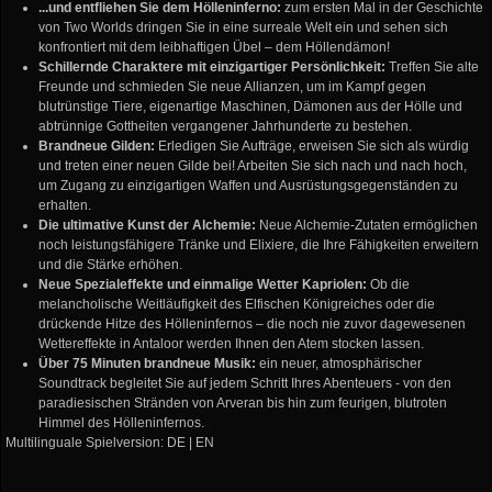
...und entfliehen Sie dem Hölleninferno:
zum ersten Mal in der Geschichte
von Two Worlds dringen Sie in eine surreale Welt ein und sehen sich
konfrontiert mit dem leibhaftigen Übel – dem Höllendämon!
Schillernde Charaktere mit einzigartiger Persönlichkeit:
Treffen Sie alte
Freunde und schmieden Sie neue Allianzen, um im Kampf gegen
blutrünstige Tiere, eigenartige Maschinen, Dämonen aus der Hölle und
abtrünnige Gottheiten vergangener Jahrhunderte zu bestehen.
Brandneue Gilden:
Erledigen Sie Aufträge, erweisen Sie sich als würdig
und treten einer neuen Gilde bei! Arbeiten Sie sich nach und nach hoch,
um Zugang zu einzigartigen Waffen und Ausrüstungsgegenständen zu
erhalten.
Die ultimative Kunst der Alchemie:
Neue Alchemie-Zutaten ermöglichen
noch leistungsfähigere Tränke und Elixiere, die Ihre Fähigkeiten erweitern
und die Stärke erhöhen.
Neue Spezialeffekte und einmalige Wetter Kapriolen:
Ob die
melancholische Weitläufigkeit des Elfischen Königreiches oder die
drückende Hitze des Hölleninfernos – die noch nie zuvor dagewesenen
Wettereffekte in Antaloor werden Ihnen den Atem stocken lassen.
Über 75 Minuten brandneue Musik:
ein neuer, atmosphärischer
Soundtrack begleitet Sie auf jedem Schritt Ihres Abenteuers - von den
paradiesischen Stränden von Arveran bis hin zum feurigen, blutroten
Himmel des Hölleninfernos.
Multilinguale Spielversion: DE | EN