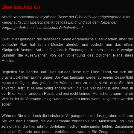
Über das Add On
Als die verschwundene mystische Rasse der Elfen auf einer abgelegenen Insel
wieder auftaucht, überschattet Angst das Land, und aus dem Nebel der
Vergangenheit taucht ein tödliches Geheimnis auf…
Zwar ist es gelungen die besessene Seele Adramelechs auszulöschen, aber der
teuflische Plan hat seinen Meister überlebt und bedroht nun das Elfen-
Königreich Arveran! Auf der Jagd nach Elfenaugen, trennen nur noch wenige
Stunden die Auserwählten von der Vollendung des tödlichen Plans ihres
Meisters.
Begleiten Sie DarPha und Orias auf der Reise zum Elfen-Eiland, wo sich die
bruchstückhaften Erinnerungen DarPhas langsam wieder zu einem Gesamtbild
zusammenfügen, das jedoch im Widerspruch zu dem steht, was Sie hier
erwartet. Jetzt ist es eine völlig andere Welt, die Sie hier begrüßt, eine Welt, in
der Elfen keiner anderen Rasse und erst recht keinem Menschen trauen - einer
Welt in der ihr Vertrauen erst gewonnen werden muss, wenn sie gerettet werden
sollen.
Während Sie sich durch die turbulente Vergangenheit der Insel graben, erfahren
Sie von den Unruhen, die die Harmonie zwischen Elfen, Menschen und Orks
zerstört hat, die hier jahrhundertelang friedlich miteinander lebten. Zusammen
mit alten Freunde und neuen Verbündeten werden Sie Zeuge eines neuen