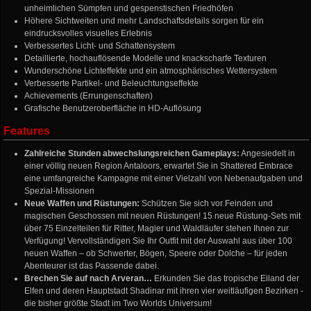
unheimlichen Sümpfen und gespenstischen Friedhöfen
Höhere Sichtweiten und mehr Landschaftsdetails sorgen für ein
eindrucksvolles visuelles Erlebnis
Verbessertes Licht- und Schattensystem
Detaillierte, hochauflösende Modelle und knackscharfe Texturen
Wunderschöne Lichteffekte und ein atmosphärisches Wettersystem
Verbesserte Partikel- und Beleuchtungseffekte
Achievements (Errungenschaften)
Grafische Benutzeroberfläche in HD-Auflösung
Features
Zahlreiche Stunden abwechslungsreichen Gameplays:
Angesiedelt in
einer völlig neuen Region Antaloors, erwartet Sie in Shattered Embrace
eine umfangreiche Kampagne mit einer Vielzahl von Nebenaufgaben und
Spezial-Missionen
Neue Waffen und Rüstungen:
Schützen Sie sich vor Feinden und
magischen Geschossen mit neuen Rüstungen! 15 neue Rüstung-Sets mit
über 75 Einzelteilen für Ritter, Magier und Waldläufer stehen Ihnen zur
Verfügung! Vervollständigen Sie Ihr Outfit mit der Auswahl aus über 100
neuen Waffen – ob Schwerter, Bögen, Speere oder Dolche – für jeden
Abenteurer ist das Passende dabei.
Brechen Sie auf nach Arveran…
Erkunden Sie das tropische Eiland der
Elfen und deren Hauptstadt Shadinar mit ihren vier weitläufigen Bezirken -
die bisher größte Stadt im Two Worlds Universum!