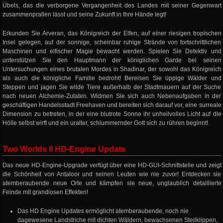
Übels, das die verborgene Vergangenheit des Landes mit seiner Gegenwart
zusammenprallen lässt und seine Zukunft in Ihre Hände legt!
Erkunden Sie Arveran, das Königreich der Elfen, auf einer riesigen tropischen
Insel gelegen, auf der sonnige, scheinbar ruhige Strände von fortschrittlichen
Maschinen und elfischer Magie bewacht werden. Spielen Sie Detektiv und
unterstützen Sie den Hauptmann der königlichen Garde bei seinen
Untersuchungen eines brutalen Mordes in Shadinar, der sowohl das Königreich
als auch die königliche Familie bedroht! Bereisen Sie üppige Wälder und
Steppen und jagen Sie wilde Tiere außerhalb der Stadtmauern auf der Suche
nach neuen Alchemie-Zutaten. Widmen Sie sich auch Nebenaufgaben in der
geschäftigen Handelsstadt Freehaven und bereiten sich darauf vor, eine surreale
Dimension zu betreten, in der eine blutrote Sonne ihr unheilvolles Licht auf die
Hölle selbst wirft und ein uralter, schlummernder Gott sich zu rühren beginnt!
Two Worlds II HD-Engine Update
Das neue HD-Engine-Upgrade verfügt über eine HD-GUI-Schnittstelle und zeigt
die Schönheit von Antaloor und seinen Leuten wie nie zuvor! Entdecken sie
atemberaubende neue Orte und kämpfen sie neue, unglaublich detaillierte
Feinde mit grandiosen Effekten!
Das HD Engine Updates ermöglicht atemberaubende, noch nie
dagewesene Landstriche mit dichten Wäldern, bewachsenen Steilklippen,