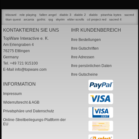
blizzard
role playing
fallen angel
diablo 3
diablo 2
diablo
piranhia bytes
sacred
titan quest
arcania
gothic
rpg
skyrim
elder scrolls
cd project red
sacred 4
KONTAKTIEREN SIE UNS
IHR KUNDENBEREICH
TopWare Interactive e. K.
Ihre Bestellungen
Am Erlengraben 4
Ihre Gutschriften
76275 Ettlingen
Germany
Ihre Adressen
Tel. +49 721 915100
Ihre persönlichen Daten
E-Mail
info@topware.com
Ihre Gutscheine
INFORMATION
Impressum
Widerrufsrecht & AGB
Privatsphäre und Datenschutz
Online-Streitbeilegungs-Plattform der
EU