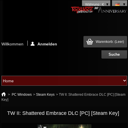
Währung : €
Warenkorb:
(Leer)
Willkommen
Anmelden
>
PC Windows
>
Steam Keys
>
TW II: Shattered Embrace DLC [PC] [Steam
Key]
TW II: Shattered Embrace DLC [PC] [Steam Key]