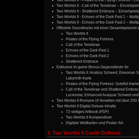
Two Worlds II - Pirates of the Flying Fortress – E
Two Worlds II - Call of the Tenebrae – Einzelspie
Two Worlds II - Shattered Embrace – Einzelspiel
Two Worlds II - Echoes of the Dark Past 1 – Mult
Two Worlds II - Echoes of the Dark Past 2 – Mult
Offizielle Soundtracks mit einer Gesamtspielzeit
Two Worlds II
Pirates of the Flying Fortress
Call of the Tenebrae
Echoes of the Dark Past 1
Echoes of the Dark Past 2
Shattered Embrace
Exklusive In-game Bonus-Gegenstände für
Two Worlds II: Anatros Schwert, Elexorian 
Labyrinth Karte
Pirates of the Flying Fortress: Solefist Ha
Call of the Tenebrae und Shattered Embrac
Luciendar, Enhanced Avaquar Schwert und
Two Worlds II Romane (4 Novellen mit über 250 
Two Worlds II Digital Deluxe Inhalte
72-seitiges Artbook (PDF)
Two Worlds II Kompendium
Digitale Weltkarten und Poster-Art.
3. Two Worlds II Castle Defense