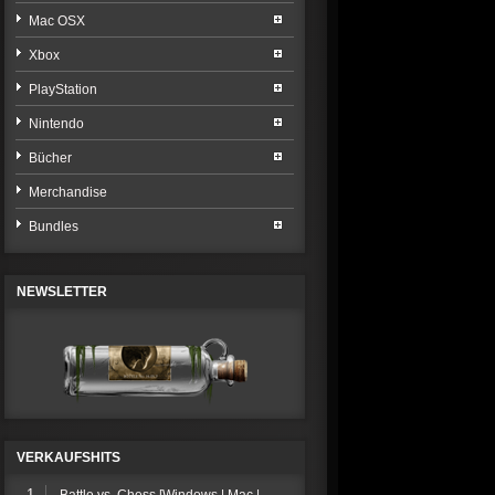
Mac OSX
Xbox
PlayStation
Nintendo
Bücher
Merchandise
Bundles
NEWSLETTER
VERKAUFSHITS
1