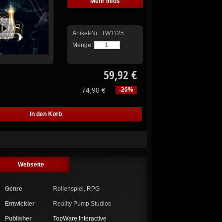
Mehr Infos
Artikel-Nr.:
TW1125
Menge:
59,92 €
74,90 €
-20%
Webseite
Genre
Rollenspiel, RPG
Entwickler
Reality Pump Studios
Publisher
TopWare Interactive