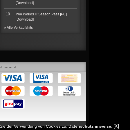
[Download]
10
Two Worlds II: Season Pass [PC]
[Download]
» Alle Verkaufshits
ed
sacred 4
[X]
n Sie der Verwendung von Cookies zu.
Datenschutzhinweise
.