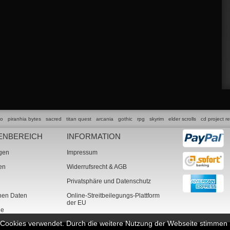
lo
piranhia bytes
sacred
titan quest
arcania
gothic
rpg
skyrim
elder scrolls
cd project r
ENBEREICH
INFORMATION
ngen
Impressum
ten
Widerrufsrecht & AGB
Privatsphäre und Datenschutz
chen Daten
Online-Streitbeilegungs-Plattform
der EU
ne
n Cookies verwendet. Durch die weitere Nutzung der Webseite stimme