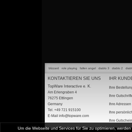
blizzard
role playing
fallen angel
diablo 3
diablo 2
diab
KONTAKTIEREN SIE UNS
IHR KUND
TopWare Interactive e. K.
Ihre Bestellu
Am Erlengraben 4
Ihre Gutschrif
76275 Ettlingen
Germany
Ihre Adressen
Tel. +49 721 915100
Ihre persönli
E-Mail
info@topware.com
Ihre Gutschei
Um die Webseite und Services für Sie zu optimieren, werde