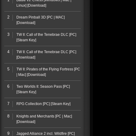
Battle vs. Chess [Windows | Mac |
Linux] [Download]
2
Dream Pinball 3D [PC | MAC]
[Download]
3
TW II: Call of the Tenebrae DLC [PC]
[Steam Key]
4
TW II: Call of the Tenebrae DLC [PC]
[Download]
5
TW II: Pirates of the Flying Fortress [PC
| Mac] [Download]
6
Two Worlds II: Season Pass [PC]
[Steam Key]
7
RPG Collection [PC] [Steam Key]
8
Knights and Merchants [PC | Mac]
[Download]
9
Jagged Alliance 2 incl. Wildfire [PC]