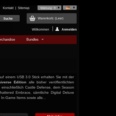
Kontakt
Sitemap
Währung : €
Warenkorb:
(Leer)
Willkommen
Anmelden
rchandise
Bundles
 auf einem USB 3.0 Stick erhalten Sie mit der
iverse Edition
alle bisher veröffentlichten
 einschließlich Castle Defense, dem Season
hattered Embrace, sämtliche Digital Deluxe
e In-Game Items sowie alle...