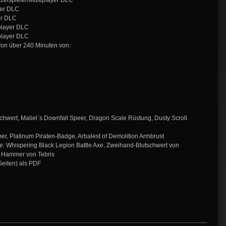
inzelspieler/Multiplayer DLC
ler DLC
er DLC
iplayer DLC
iplayer DLC
 von über 240 Minuten von:
Schwert, Maliel´s Downfall Speer, Dragon Scale Rüstung, Dusty Scroll
mmer, Platinum Piraten-Badge, Arbalest of Demolition Armbrust
e: Whispering Black Legion Battle Axe, Zweihand-Blutschwert von
 Hammer von Tebris
Seiten) als PDF