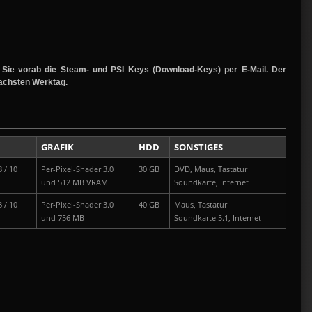
n Sie vorab die Steam- und PSI Keys (Download-Keys) per E-Mail. Der
nächsten Werktag.
GRAFIK
HDD
SONSTIGES
 / 10
Per-Pixel-Shader 3.0
30 GB
DVD, Maus, Tastatur
und 512 MB VRAM
Soundkarte, Internet
 / 10
Per-Pixel-Shader 3.0
40 GB
Maus, Tastatur
und 756 MB
Soundkarte 5.1, Internet