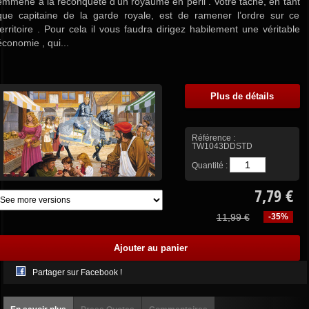
emmène à la reconquête d’un royaume en péril . Votre tâche, en tant
que capitaine de la garde royale, est de ramener l’ordre sur ce
territoire . Pour cela il vous faudra dirigez habilement une véritable
économie , qui...
Plus de détails
Référence :
TW1043DDSTD
Quantité :
7,79 €
11,99 €
-35%
Partager sur Facebook !