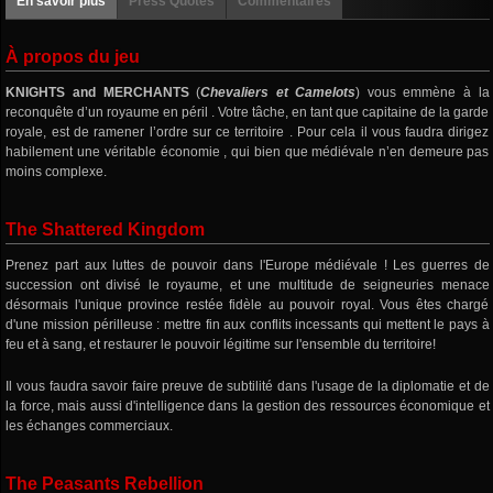
En savoir plus
Press Quotes
Commentaires
À propos du jeu
KNIGHTS and MERCHANTS
(
Chevaliers et Camelots
) vous emmène à la
reconquête d’un royaume en péril . Votre tâche, en tant que capitaine de la garde
royale, est de ramener l’ordre sur ce territoire . Pour cela il vous faudra dirigez
habilement une véritable économie , qui bien que médiévale n’en demeure pas
moins complexe.
The Shattered Kingdom
Prenez part aux luttes de pouvoir dans l'Europe médiévale ! Les guerres de
succession ont divisé le royaume, et une multitude de seigneuries menace
désormais l'unique province restée fidèle au pouvoir royal. Vous êtes chargé
d'une mission périlleuse : mettre fin aux conflits incessants qui mettent le pays à
feu et à sang, et restaurer le pouvoir légitime sur l'ensemble du territoire!
Il vous faudra savoir faire preuve de subtilité dans l'usage de la diplomatie et de
la force, mais aussi d'intelligence dans la gestion des ressources économique et
les échanges commerciaux.
The Peasants Rebellion