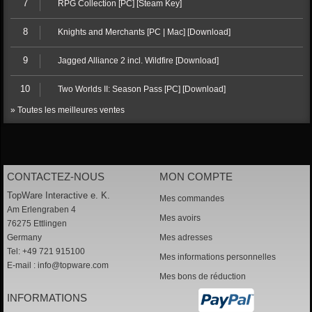
7
RPG Collection [PC] [Steam Key]
8
Knights and Merchants [PC | Mac] [Download]
9
Jagged Alliance 2 incl. Wildfire [Download]
10
Two Worlds II: Season Pass [PC] [Download]
» Toutes les meilleures ventes
CONTACTEZ-NOUS
MON COMPTE
TopWare Interactive e. K.
Mes commandes
Am Erlengraben 4
Mes avoirs
76275 Ettlingen
Germany
Mes adresses
Tel: +49 721 915100
Mes informations personnelles
E-mail :
info@topware.com
Mes bons de réduction
INFORMATIONS