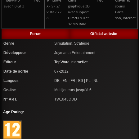
Intel/AMD
1 Go
Windows
Carte
1 Go
Clavier et
avec 1.0 GHz
XP SP 2/
graphique 3D
souris
Vista / 7 /
avec support
Carte
8
DirectX 9.0 et
son, Internet
32 Mo RAM
Forum
Official website
Genre
Simulation, Stratégie
Développeur
Joymania Entertainment
Éditeur
TopWare Interactive
Date de sortie
07-2012
Langues
DE | EN | FR | ES | PL | NL
On-line
Multijoueurs jusqu’à 6
N° ART.
TW1043DDD
Age Rating: