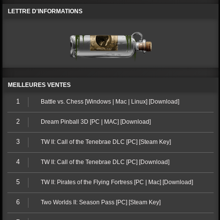
LETTRE D'INFORMATIONS
MEILLEURES VENTES
1
Battle vs. Chess [Windows | Mac | Linux] [Download]
2
Dream Pinball 3D [PC | MAC] [Download]
3
TW II: Call of the Tenebrae DLC [PC] [Steam Key]
4
TW II: Call of the Tenebrae DLC [PC] [Download]
5
TW II: Pirates of the Flying Fortress [PC | Mac] [Download]
6
Two Worlds II: Season Pass [PC] [Steam Key]