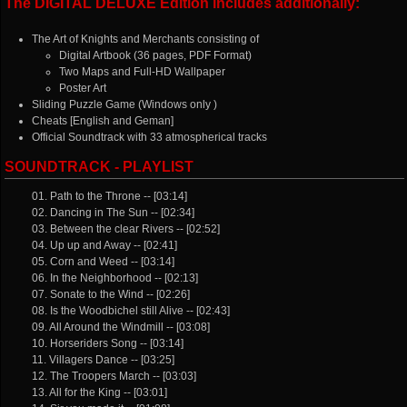
The DIGITAL DELUXE Edition includes additionally:
The Art of Knights and Merchants consisting of
Digital Artbook (36 pages, PDF Format)
Two Maps and Full-HD Wallpaper
Poster Art
Sliding Puzzle Game (Windows only )
Cheats [English and Geman]
Official Soundtrack with 33 atmospherical tracks
SOUNDTRACK - PLAYLIST
01. Path to the Throne -- [03:14]
02. Dancing in The Sun -- [02:34]
03. Between the clear Rivers -- [02:52]
04. Up up and Away -- [02:41]
05. Corn and Weed -- [03:14]
06. In the Neighborhood -- [02:13]
07. Sonate to the Wind -- [02:26]
08. Is the Woodbichel still Alive -- [02:43]
09. All Around the Windmill -- [03:08]
10. Horseriders Song -- [03:14]
11. Villagers Dance -- [03:25]
12. The Troopers March -- [03:03]
13. All for the King -- [03:01]