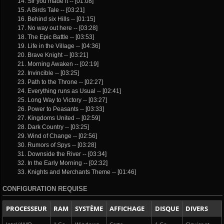
14. Sir you made it -- [01:08]
15. A Birds Tale -- [03:21]
16. Behind six Hills -- [01:15]
17. No way out here -- [03:28]
18. The Epic Battle -- [03:53]
19. Life in the Village -- [04:36]
20. Brave Knight -- [03:21]
21. Morning Awaken -- [02:19]
22. Invincible -- [03:25]
23. Path to the Throne -- [02:27]
24. Everything runs as Usual -- [02:41]
25. Long Way to Victory -- [03:27]
26. Power to Peasants -- [03:33]
27. Kingdoms United -- [02:59]
28. Dark Country -- [03:25]
29. Wind of Change -- [02:56]
30. Rumors of Spys -- [03:28]
31. Downside the River -- [03:34]
32. In the Early Morning -- [02:32]
33. Knights and Merchants Theme -- [01:46]
CONFIGURATION REQUISE
PROCESSEUR
RAM
SYSTÈME
AFFICHAGE
DISQUE
DIVERS