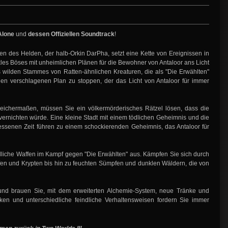
 Alone
und
dessen Offiziellen Soundtrack
!
n des Helden, der halb-Orkin DarPha, setzt eine Kette von Ereignissen in
es Böses mit unheimlichen Plänen für die Bewohner von Antaloor ans Licht
 wilden Stammes von Ratten-ähnlichen Kreaturen, die als "Die Erwählten"
en verschlagenen Plan zu stoppen, der das Licht von Antaloor für immer
leichermaßen, müssen Sie ein völkermörderisches Rätzel lösen, dass die
ernichten würde. Eine kleine Stadt mit einem tödlichen Geheimnis und die
ssenen Zeit führen zu einem schockierenden Geheimnis, das Antaloor für
ödliche Waffen im Kampf gegen "Die Erwählten" aus. Kämpfen Sie sich durch
öfen und Krypten bis hin zu feuchten Sümpfen und dunklen Wäldern, die von
le und brauen Sie, mit dem erweiterten Alchemie-System, neue Tränke und
n und unterschiedliche feindliche Verhaltensweisen fordern Sie immer