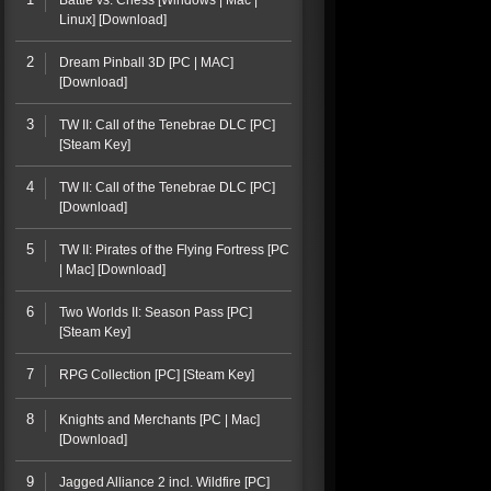
Battle vs. Chess [Windows | Mac |
Linux] [Download]
2
Dream Pinball 3D [PC | MAC]
[Download]
3
TW II: Call of the Tenebrae DLC [PC]
[Steam Key]
4
TW II: Call of the Tenebrae DLC [PC]
[Download]
5
TW II: Pirates of the Flying Fortress [PC
| Mac] [Download]
6
Two Worlds II: Season Pass [PC]
[Steam Key]
7
RPG Collection [PC] [Steam Key]
8
Knights and Merchants [PC | Mac]
[Download]
9
Jagged Alliance 2 incl. Wildfire [PC]