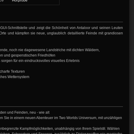
09
Hörprobe
I-Schnittstelle und zeigt die Schönheit von Antaloor und seinen Leuten
te und kämpfen sie neue, unglaublich detaillierte Feinde mit grandiosen
nde, noch nie dagewesene Landstriche mit dichten Wäldern,
en und gespenstischen Friedhöfen
orgen für ein eindrucksvolles visuelles Erlebnis
charfe Texturen
ches Wettersystem
den und Feinden, neu - wie alt
 Sie in einem neuen Abenteuer im Two Worlds Universum, mit unzähligen
nbegrenzte Kampfmöglichkeiten, unabhängig von Ihrem Spielstil. Wählen