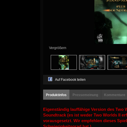
Vergrößern
Auf Facebook teilen
Produktinfos
Pressemeinung
Kommentare
Eigenständig lauffähige Version des Two W
Soundtrack (es ist weder Two Worlds II er
vorausgesetzt. Wir empfehlen dieses Spiel
Schwierigkeitsgrad hat.)