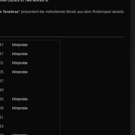
men zurück in Two Worlds II!
the Tenebrae
" präsentiert die mitreißende Musik aus dem Rollenspiel abseits
47
Hörprobe
47
Hörprobe
01
Hörprobe
05
Hörprobe
37
40
35
Hörprobe
58
Hörprobe
11
16