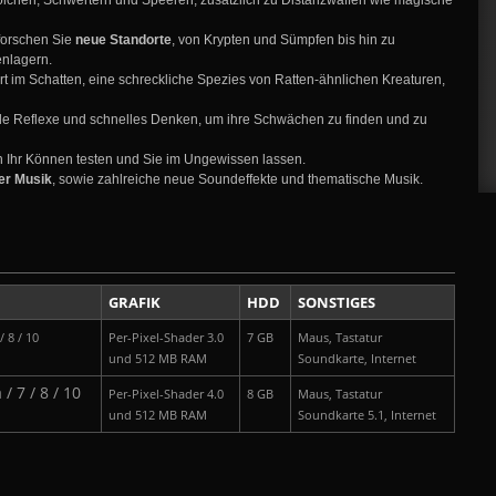
 Dolchen, Schwertern und Speeren, zusätzlich zu Distanzwaffen wie magische
rforschen Sie
neue Standorte
, von Krypten und Sümpfen bis hin zu
enlagern.
rt im Schatten, eine schreckliche Spezies von Ratten-ähnlichen Kreaturen,
le Reflexe und schnelles Denken, um ihre Schwächen zu finden und zu
 Ihr Können testen und Sie im Ungewissen lassen.
er Musik
, sowie zahlreiche neue Soundeffekte und thematische Musik.
GRAFIK
HDD
SONSTIGES
 8 / 10
Per-Pixel-Shader 3.0
7 GB
Maus, Tastatur
und 512 MB RAM
Soundkarte, Internet
/ 7 / 8 / 10
Per-Pixel-Shader 4.0
8 GB
Maus, Tastatur
und 512 MB RAM
Soundkarte 5.1, Internet