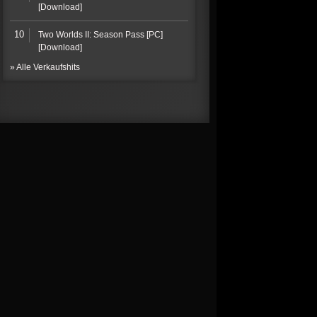
[Download]
10
Two Worlds II: Season Pass [PC]
[Download]
» Alle Verkaufshits