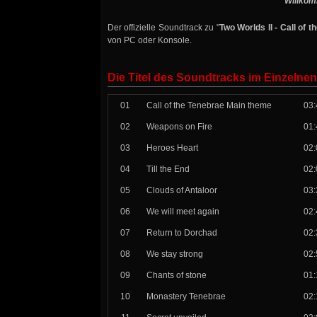
Willkom
Der offizielle Soundtrack zu "
Two Worlds II - Call of 
von PC oder Konsole.
Die Titel des Soundtracks im Einzelnen
01
Call of the Tenebrae Main theme
03:
02
Weapons on Fire
01:
03
Heroes Heart
02:
04
Till the End
02:
05
Clouds of Antaloor
03:
06
We will meet again
02:
07
Return to Dorchad
02:
08
We stay strong
02:
09
Chants of stone
01:
10
Monastery Tenebrae
02: