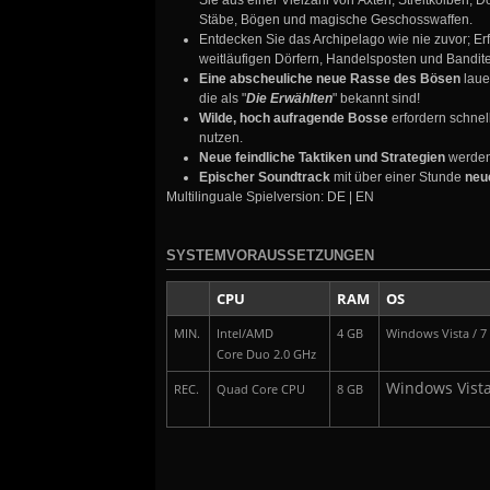
Sie aus einer Vielzahl von Äxten, Streitkolben,
Stäbe, Bögen und magische Geschosswaffen.
Entdecken Sie das Archipelago wie nie zuvor; E
weitläufigen Dörfern, Handelsposten und Bandit
Eine abscheuliche neue Rasse des Bösen
laue
die als "
Die Erwählten
" bekannt sind!
Wilde, hoch aufragende Bosse
erfordern schnel
nutzen.
Neue feindliche Taktiken und Strategien
werden
Epischer Soundtrack
mit über einer Stunde
neu
Multilinguale Spielversion: DE | EN
SYSTEMVORAUSSETZUNGEN
CPU
RAM
OS
MIN.
Intel/AMD
4 GB
Windows Vista / 7 /
Core Duo 2.0 GHz
Windows Vista 
REC.
Quad Core CPU
8 GB