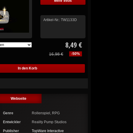
Mehr Infos
Artikel-Nr.:
TW1133D
8,49 €
16,98 €
-50%
Webseite
Genre
Rollenspiel, RPG
Entwickler
Reality Pump Studios
Publisher
TopWare Interactive