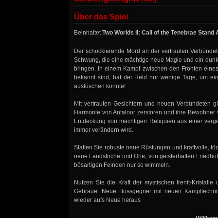
Über das Spiel
Beinhaltet
Two Worlds II: Call of the Tenebrae Stand
Der schockierende Mord an der vertrauten Verbündete
Schwung, die eine mächtige neue Magie und ein dunkl
bringen. In einem Kampf zwischen den Fronten eines
bekannt sind, hat der Held nur wenige Tage, um ein
auslöschen könnte!
Mit vertrauten Gesichtern und neuen Verbündeten g
Harmonie von Antaloor zerstören und ihre Bewohner v
Entdeckung von mächtigen Reliquien aus einer verge
immer verändern wird.
Statten Sie robuste neue Rüstungen und kraftvolle, t
neue Landstriche und Orte, von geisterhaften Friedh
bösartigen Feinden nur so wimmeln.
Nutzen Sie die Kraft der mystischen Irenit-Kristal
Gebräue. Neue Bossgegner mit neuen Kampftechnike
wieder aufs Neue heraus