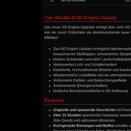
11
Secret unveiled
02:
Two Worlds II HD-Engine Update
Das neue HD-Engine-Upgrade verfügt über eine HD-GU
wie nie zuvor! Entdecken sie atemberaubende neue Or
Effekten!
Das HD Engine Updates ermöglicht atemberaube
bewachsenen Steilklippen, unheimlichen Sümpf
Höhere Sichtweiten und mehr Landschaftsdetails s
Verbessertes Licht- und Schattensystem
Detaillierte, hochauflösende Modelle und knacks
Wunderschöne Lichteffekte und ein atmosphäris
Verbesserte Partikel- und Beleuchtungseffekte
Achievements (Errungenschaften)
Grafische Benutzeroberfläche in HD-Auflösung
Features
Originelle und spannende Geschichte
mit Freun
Über 15 Stunden
spannendes Gameplay erwarten
Side-Quests und optionalen Missionen.
Hochgestylte Rüstungen und Waffen
schaffen u