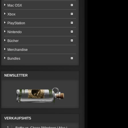
Mac OSX
Xbox
PlayStation
Nintendo
Bücher
Merchandise
Bundles
NEWSLETTER
VERKAUFSHITS
1