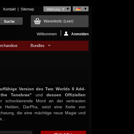
Kontakt
Sitemap
Währung : €
Warenkorb:
(Leer)
Willkommen
Anmelden
rchandise
Bundles
auffähige Version des Two Worlds II Add-
the Tenebrae"
und
dessen Offiziellen
r schockierende Mord an der vertrauten
s Helden, DarPha, setzt eine Kette von
Schwung, die eine mächtige neue Magie und
...