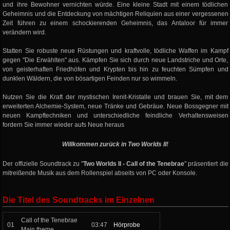
und ihre Bewohner vernichten würde. Eine kleine Stadt mit einem tödlichen
Geheimnis und die Entdeckung von mächtigen Reliquien aus einer vergessenen
Zeit führen zu einem schockierenden Geheimnis, das Antaloor für immer
verändern wird.
Statten Sie robuste neue Rüstungen und kraftvolle, tödliche Waffen im Kampf
gegen "Die Erwählten" aus. Kämpfen Sie sich durch neue Landstriche und Orte,
von geisterhaften Friedhöfen und Krypten bis hin zu feuchten Sümpfen und
dunklen Wäldern, die von bösartigen Feinden nur so wimmeln.
Nutzen Sie die Kraft der mystischen Irenit-Kristalle und brauen Sie, mit dem
erweiterten Alchemie-System, neue Tränke und Gebräue. Neue Bossgegner mit
neuen Kampftechniken und unterschiedliche feindliche Verhaltensweisen
fordern Sie immer wieder aufs Neue heraus
Willkommen zurück in Two Worlds II!
Der offizielle Soundtrack zu "
Two Worlds II - Call of the Tenebrae
" präsentiert die
mitreißende Musik aus dem Rollenspiel abseits von PC oder Konsole.
Die Titel des Soundtracks im Einzelnen
Call of the Tenebrae
01
03:47
Hörprobe
Main theme