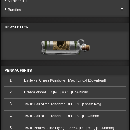
Merchandise
Bundles
NEWSLETTER
VERKAUFSHITS
1
Battle vs. Chess [Windows | Mac | Linux] [Download]
2
Dream Pinball 3D [PC | MAC] [Download]
3
TW II: Call of the Tenebrae DLC [PC] [Steam Key]
4
TW II: Call of the Tenebrae DLC [PC] [Download]
5
TW II: Pirates of the Flying Fortress [PC | Mac] [Download]