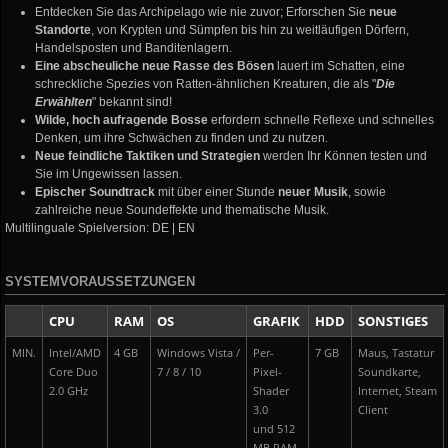
Entdecken Sie das Archipelago wie nie zuvor; Erforschen Sie
neue
Standorte
, von Krypten und Sümpfen bis hin zu weitläufigen Dörfern,
Handelsposten und Banditenlagern.
Eine abscheuliche neue Rasse des Bösen
lauert im Schatten, eine
schreckliche Spezies von Ratten-ähnlichen Kreaturen, die als "
Die
Erwählten
" bekannt sind!
Wilde, hoch aufragende Bosse
erfordern schnelle Reflexe und schnelles
Denken, um ihre Schwächen zu finden und zu nutzen.
Neue feindliche Taktiken und Strategien
werden Ihr Können testen und
Sie im Ungewissen lassen.
Epischer Soundtrack
mit über einer Stunde
neuer Musik
, sowie
zahlreiche neue Soundeffekte und thematische Musik.
Multilinguale Spielversion: DE | EN
SYSTEMVORAUSSETZUNGEN
CPU
RAM
OS
GRAFIK
HDD
SONSTIGES
MIN.
Intel/AMD
4 GB
Windows Vista /
Per-
7 GB
Maus, Tastatur
Core Duo
7 / 8 / 10
Pixel-
Soundkarte,
2.0 GHz
Shader
Internet, Steam
3.0
Client
und 512