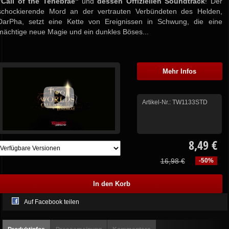
"Call of the Tenebrae"
und
dessen Offiziellen Soundtrack
! Der
schockierende Mord an der vertrauten Verbündeten des Helden,
DarPha, setzt eine Kette von Ereignissen in Schwung, die eine
mächtige neue Magie und ein dunkles Böses...
Mehr Infos
Artikel-Nr.:
TW1133STD
8,49 €
16,98 €
-50%
Auf Facebook teilen