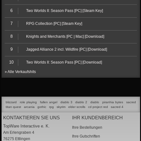
6
Two Worlds II: Season Pass [PC] [Steam Key]
7
RPG Collection [PC] [Steam Key]
8
Knights and Merchants [PC | Mac] [Download]
9
Jagged Alliance 2 incl. Wildfire [PC] [Download]
10
Two Worlds II: Season Pass [PC] [Download]
» Alle Verkaufshits
blizzard
role playing
fallen angel
diablo 3
diablo 2
diablo
piranhia bytes
sacred
titan quest
arcania
gothic
rpg
skyrim
elder scrolls
cd project red
sacred 4
KONTAKTIEREN SIE UNS
IHR KUNDENBEREICH
TopWare Interactive e. K.
Ihre Bestellungen
Am Erlengraben 4
Ihre Gutschriften
76275 Ettlingen