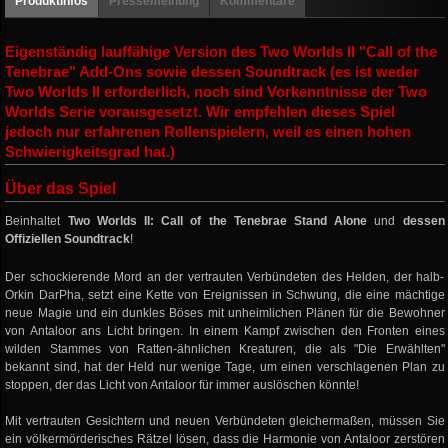
Produktinfos
Pressemeinung
Kommentare
Eigenständig lauffähige Version des Two Worlds II "Call of the
Tenebrae" Add-Ons
sowie
dessen Soundtrack (es ist weder
Two Worlds II erforderlich, noch sind Vorkenntnisse der Two
Worlds Serie vorausgesetzt. Wir empfehlen dieses Spiel
jedoch nur erfahrenen Rollenspielern, weil es einen hohen
Schwierigkeitsgrad hat.)
Über das Spiel
Beinhaltet
Two Worlds II: Call of the Tenebrae Stand Alone
und
dessen
Offiziellen Soundtrack
!
Der schockierende Mord an der vertrauten Verbündeten des Helden, der halb-
Orkin DarPha, setzt eine Kette von Ereignissen in Schwung, die eine mächtige
neue Magie und ein dunkles Böses mit unheimlichen Plänen für die Bewohner
von Antaloor ans Licht bringen. In einem Kampf zwischen den Fronten eines
wilden Stammes von Ratten-ähnlichen Kreaturen, die als "Die Erwählten"
bekannt sind, hat der Held nur wenige Tage, um einen verschlagenen Plan zu
stoppen, der das Licht von Antaloor für immer auslöschen könnte!
Mit vertrauten Gesichtern und neuen Verbündeten gleichermaßen, müssen Sie
ein völkermörderisches Rätzel lösen, dass die Harmonie von Antaloor zerstören