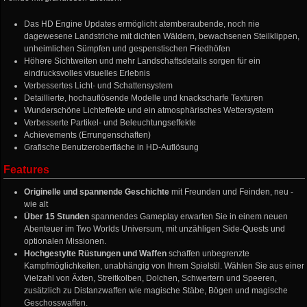
Das HD Engine Updates ermöglicht atemberaubende, noch nie
dagewesene Landstriche mit dichten Wäldern, bewachsenen Steilklippen,
unheimlichen Sümpfen und gespenstischen Friedhöfen
Höhere Sichtweiten und mehr Landschaftsdetails sorgen für ein
eindrucksvolles visuelles Erlebnis
Verbessertes Licht- und Schattensystem
Detaillierte, hochauflösende Modelle und knackscharfe Texturen
Wunderschöne Lichteffekte und ein atmosphärisches Wettersystem
Verbesserte Partikel- und Beleuchtungseffekte
Achievements (Errungenschaften)
Grafische Benutzeroberfläche in HD-Auflösung
Features
Originelle und spannende Geschichte
mit Freunden und Feinden, neu -
wie alt
Über 15 Stunden
spannendes Gameplay erwarten Sie in einem neuen
Abenteuer im Two Worlds Universum, mit unzähligen Side-Quests und
optionalen Missionen.
Hochgestylte Rüstungen und Waffen
schaffen unbegrenzte
Kampfmöglichkeiten, unabhängig von Ihrem Spielstil. Wählen Sie aus einer
Vielzahl von Äxten, Streitkolben, Dolchen, Schwertern und Speeren,
zusätzlich zu Distanzwaffen wie magische Stäbe, Bögen und magische
Geschosswaffen.