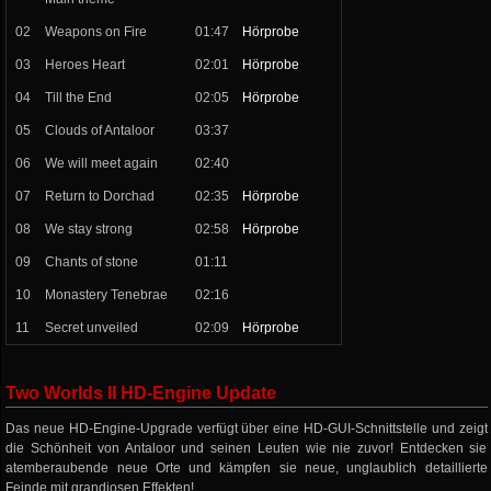
02
Weapons on Fire
01:47
Hörprobe
03
Heroes Heart
02:01
Hörprobe
04
Till the End
02:05
Hörprobe
05
Clouds of Antaloor
03:37
06
We will meet again
02:40
07
Return to Dorchad
02:35
Hörprobe
08
We stay strong
02:58
Hörprobe
09
Chants of stone
01:11
10
Monastery Tenebrae
02:16
11
Secret unveiled
02:09
Hörprobe
Two Worlds II HD-Engine Update
Das neue HD-Engine-Upgrade verfügt über eine HD-GUI-Schnittstelle und zeigt
die Schönheit von Antaloor und seinen Leuten wie nie zuvor! Entdecken sie
atemberaubende neue Orte und kämpfen sie neue, unglaublich detaillierte
Feinde mit grandiosen Effekten!