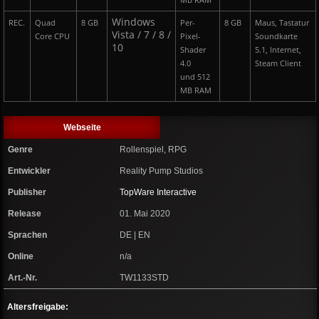
MB RAM
Windows
REC.
Quad
8 GB
Per-
8 GB
Maus, Tastatur
Vista / 7 / 8 /
Core CPU
Pixel-
Soundkarte
10
Shader
5.1, Internet,
4.0
Steam Client
und 512
MB RAM
Webseite
Genre
Rollenspiel, RPG
Entwickler
Reality Pump Studios
Publisher
TopWare Interactive
Release
01. Mai 2020
Sprachen
DE | EN
Online
n/a
Art.-Nr.
TW1133STD
Altersfreigabe: