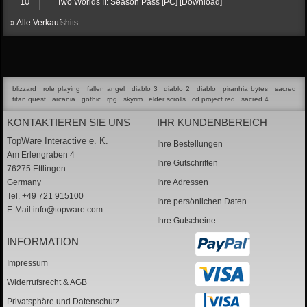
10
Two Worlds II: Season Pass [PC] [Download]
» Alle Verkaufshits
blizzard
role playing
fallen angel
diablo 3
diablo 2
diablo
piranhia bytes
sacred
titan quest
arcania
gothic
rpg
skyrim
elder scrolls
cd project red
sacred 4
KONTAKTIEREN SIE UNS
IHR KUNDENBEREICH
TopWare Interactive e. K.
Ihre Bestellungen
Am Erlengraben 4
Ihre Gutschriften
76275 Ettlingen
Germany
Ihre Adressen
Tel. +49 721 915100
Ihre persönlichen Daten
E-Mail
info@topware.com
Ihre Gutscheine
INFORMATION
Impressum
Widerrufsrecht & AGB
Privatsphäre und Datenschutz