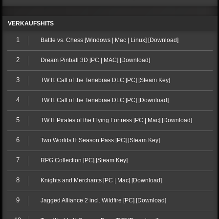
VERKAUFSHITS
1
Battle vs. Chess [Windows | Mac | Linux] [Download]
2
Dream Pinball 3D [PC | MAC] [Download]
3
TW II: Call of the Tenebrae DLC [PC] [Steam Key]
4
TW II: Call of the Tenebrae DLC [PC] [Download]
5
TW II: Pirates of the Flying Fortress [PC | Mac] [Download]
6
Two Worlds II: Season Pass [PC] [Steam Key]
7
RPG Collection [PC] [Steam Key]
8
Knights and Merchants [PC | Mac] [Download]
9
Jagged Alliance 2 incl. Wildfire [PC] [Download]