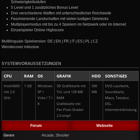
Schwierigkeitsstufen
5 Level und 1 zusätzliches Bonus Level
Drei verschiedene Waffen mit unterschiedlicher Reichweite
Faszinierende Landschaften mit vielen lustigen Gimmicks
Multiplayermodus mit bis zu 4 Spielern im Netzwerk oder im Internet
Einzelspieler Online Highscore
Multilinguale Spielversion: DE | EN | FR | IT | ES | PL | CZ
Wendecover inklusive
SYSTEMVORAUSSETZUNGEN
CPU
RAM
OS
GRAFIK
HDD
SONSTIGES
Intel/AMD
1 GB
Windows
3D Grafikkarte mit
500
DVD-Laufwerk,
mit 2.0
XP /
TnL und 128 MB
MB
Soundkarte,
GHz
Vista / 7 /
RAM
Maus, Tastatur,
8
Grafikkarte mit
DSL-
Per-Pixel-Shader
Internetverbindung
2.0 empf.
Forum
Webseite
Genre
Arcade, Shooter