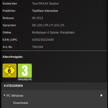
Entwickler
ToonTRAXX Studios
Publisher
TopWare Interactive
Release
06-2012
Sprachen
DE | EN | FR | IT | ES | PL
Online
Multiplayer 4 Spieler, Ranglisten
EAN | UPC
4250230210465
Art.-Nr.
TW1046
Altersfreigabe:
KATEGORIEN
PC Windows
Downloads