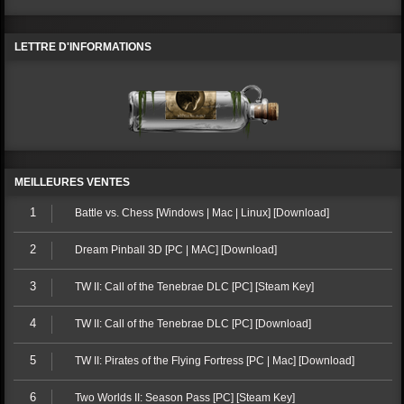
LETTRE D'INFORMATIONS
MEILLEURES VENTES
1
Battle vs. Chess [Windows | Mac | Linux] [Download]
2
Dream Pinball 3D [PC | MAC] [Download]
3
TW II: Call of the Tenebrae DLC [PC] [Steam Key]
4
TW II: Call of the Tenebrae DLC [PC] [Download]
5
TW II: Pirates of the Flying Fortress [PC | Mac] [Download]
6
Two Worlds II: Season Pass [PC] [Steam Key]