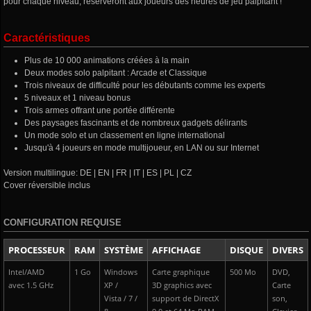
pour chaque niveau, réserveront aux joueurs des heures de jeu palpitant !
Caractéristiques
Plus de 10 000 animations créées à la main
Deux modes solo palpitant : Arcade et Classique
Trois niveaux de difficulté pour les débutants comme les experts
5 niveaux et 1 niveau bonus
Trois armes offrant une portée différente
Des paysages fascinants et de nombreux gadgets délirants
Un mode solo et un classement en ligne international
Jusqu'à 4 joueurs en mode multijoueur, en LAN ou sur Internet
Version multilingue: DE | EN | FR | IT | ES | PL | CZ
Cover réversible inclus
CONFIGURATION REQUISE
PROCESSEUR
RAM
SYSTÈME
AFFICHAGE
DISQUE
DIVERS
Intel/AMD
1 Go
Windows
Carte graphique
500 Mo
DVD,
avec 1.5 GHz
XP /
3D graphics avec
Carte
Vista / 7 /
support de DirectX
son,