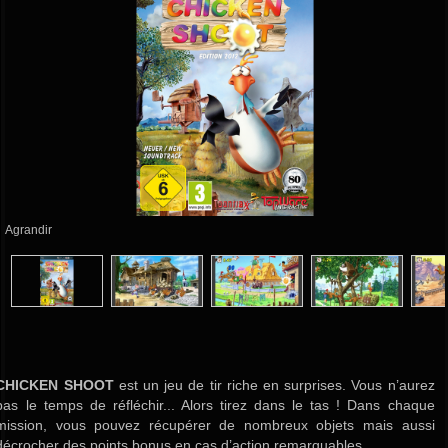
Agrandir
CHICKEN SHOOT
est un jeu de tir riche en surprises. Vous n’aurez
pas le temps de réfléchir... Alors tirez dans le tas ! Dans chaque
mission, vous pouvez récupérer de nombreux objets mais aussi
décrocher des points bonus en cas d’action remarquables.