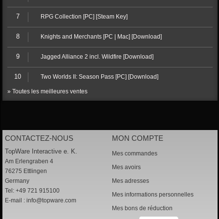
7
RPG Collection [PC] [Steam Key]
8
Knights and Merchants [PC | Mac] [Download]
9
Jagged Alliance 2 incl. Wildfire [Download]
10
Two Worlds II: Season Pass [PC] [Download]
» Toutes les meilleures ventes
CONTACTEZ-NOUS
MON COMPTE
TopWare Interactive e. K.
Mes commandes
Am Erlengraben 4
Mes avoirs
76275 Ettlingen
Germany
Mes adresses
Tel: +49 721 915100
Mes informations personnelles
E-mail :
info@topware.com
Mes bons de réduction