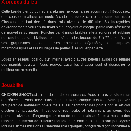
À propos du jeu
Cette bande d’enquiquineurs à plumes ne vous laisse aucun répit ! Repoussez
des coqs de malheur en mode Arcade, ou jouez contre la montre en mode
Classique, le tout décliné dans trois niveaux de difficulté. Six incroyables
environnements vous en mettront plein les yeux et chaque partie vous réservera
de nouvelles surprises. Ponctué par d’innombrables effets sonores et sublimé
par une bande-son idyllique, ce jeu séduira les joueurs de 7 à 77 ans grâce à
ses graphismes loufoques, ses animations déjantées, ses surprises
rocambolesques et ses bruitages de poules à se rouler par terre.
Jouez en réseau local ou sur Internet avec d’autres joueurs avides de plumer
ces maudits poulets ! Vous pouvez aussi les chasser seul et décrocher le
meilleur score mondial !
Jouabilité
CHICKEN SHOOT
est un jeu de tir riche en surprises. Vous n’aurez pas le temps
de réfléchir... Alors tirez dans le tas ! Dans chaque mission, vous pouvez
récupérer de nombreux objets mais aussi décrocher des points bonus en cas
d’action remarquables. Il est donc très facile, et notamment au cours des
premiers niveaux, d’engranger un max de points, mais au fur et à mesure des
missions, le niveau de difficulté montera d’un cran et atteindra son paroxysme
lors des ultimes missions ! D'innombrables gadgets, conçus de façon individuelle