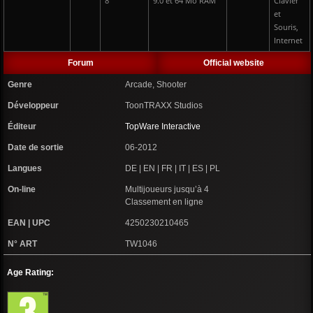
8
9.0 et 64 Mo RAM
Clavier
et
Souris,
Internet
Forum
Official website
Genre
Arcade, Shooter
Développeur
ToonTRAXX Studios
Éditeur
TopWare Interactive
Date de sortie
06-2012
Langues
DE | EN | FR | IT | ES | PL
On-line
Multijoueurs jusqu’à 4
Classement en ligne
EAN | UPC
4250230210465
N° ART
TW1046
Age Rating: