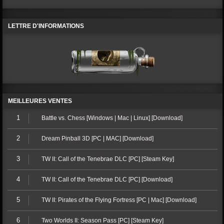
LETTRE D'INFORMATIONS
MEILLEURES VENTES
1
Battle vs. Chess [Windows | Mac | Linux] [Download]
2
Dream Pinball 3D [PC | MAC] [Download]
3
TW II: Call of the Tenebrae DLC [PC] [Steam Key]
4
TW II: Call of the Tenebrae DLC [PC] [Download]
5
TW II: Pirates of the Flying Fortress [PC | Mac] [Download]
6
Two Worlds II: Season Pass [PC] [Steam Key]