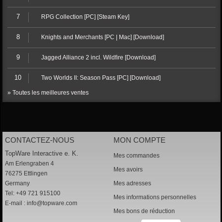
7
RPG Collection [PC] [Steam Key]
8
Knights and Merchants [PC | Mac] [Download]
9
Jagged Alliance 2 incl. Wildfire [Download]
10
Two Worlds II: Season Pass [PC] [Download]
» Toutes les meilleures ventes
CONTACTEZ-NOUS
MON COMPTE
TopWare Interactive e. K.
Mes commandes
Am Erlengraben 4
Mes avoirs
76275 Ettlingen
Germany
Mes adresses
Tel: +49 721 915100
Mes informations personnelles
E-mail :
info@topware.com
Mes bons de réduction