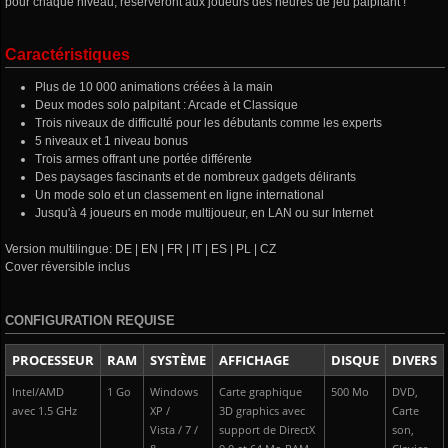
pour chaque niveau, réserveront aux joueurs des heures de jeu palpitant !
Caractéristiques
Plus de 10 000 animations créées à la main
Deux modes solo palpitant : Arcade et Classique
Trois niveaux de difficulté pour les débutants comme les experts
5 niveaux et 1 niveau bonus
Trois armes offrant une portée différente
Des paysages fascinants et de nombreux gadgets délirants
Un mode solo et un classement en ligne international
Jusqu'à 4 joueurs en mode multijoueur, en LAN ou sur Internet
Version multilingue: DE | EN | FR | IT | ES | PL | CZ
Cover réversible inclus
CONFIGURATION REQUISE
PROCESSEUR
RAM
SYSTÈME
AFFICHAGE
DISQUE
DIVERS
Intel/AMD
1 Go
Windows
Carte graphique
500 Mo
DVD,
avec 1.5 GHz
XP /
3D graphics avec
Carte
Vista / 7 /
support de DirectX
son,