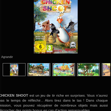
Agrandir
CHICKEN SHOOT
est un jeu de tir riche en surprises. Vous n’aurez
pas le temps de réfléchir... Alors tirez dans le tas ! Dans chaque
mission, vous pouvez récupérer de nombreux objets mais aussi
décrocher des points bonus en cas d’action remarquables.