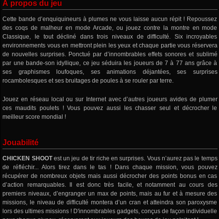
À propos du jeu
Cette bande d’enquiquineurs à plumes ne vous laisse aucun répit ! Repoussez
des coqs de malheur en mode Arcade, ou jouez contre la montre en mode
Classique, le tout décliné dans trois niveaux de difficulté. Six incroyables
environnements vous en mettront plein les yeux et chaque partie vous réservera
de nouvelles surprises. Ponctué par d’innombrables effets sonores et sublimé
par une bande-son idyllique, ce jeu séduira les joueurs de 7 à 77 ans grâce à
ses graphismes loufoques, ses animations déjantées, ses surprises
rocambolesques et ses bruitages de poules à se rouler par terre.
Jouez en réseau local ou sur Internet avec d’autres joueurs avides de plumer
ces maudits poulets ! Vous pouvez aussi les chasser seul et décrocher le
meilleur score mondial !
Jouabilité
CHICKEN SHOOT
est un jeu de tir riche en surprises. Vous n’aurez pas le temps
de réfléchir... Alors tirez dans le tas ! Dans chaque mission, vous pouvez
récupérer de nombreux objets mais aussi décrocher des points bonus en cas
d’action remarquables. Il est donc très facile, et notamment au cours des
premiers niveaux, d’engranger un max de points, mais au fur et à mesure des
missions, le niveau de difficulté montera d’un cran et atteindra son paroxysme
lors des ultimes missions ! D'innombrables gadgets, conçus de façon individuelle