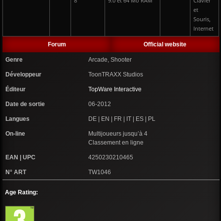
8
9.0 et 64 Mo RAM
Clavier
et
Souris,
Internet
Forum
Official website
Genre
Arcade, Shooter
Développeur
ToonTRAXX Studios
Éditeur
TopWare Interactive
Date de sortie
06-2012
Langues
DE | EN | FR | IT | ES | PL
On-line
Multijoueurs jusqu’à 4
Classement en ligne
EAN | UPC
4250230210465
N° ART
TW1046
Age Rating: