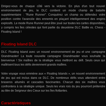
Dirigez-vous de chaque côté vers la victoire. En plus d'un tout nouvel
environnement de jeu, le DLC contient un mode champ de bataille
supplémentaire : "Rune Runner". Conquérez un champ ou défendez votre
position contre l'avancée des ennemis en plaçant intelligemment des engins
explosifs. Le mode Rune Runner peut être joué sur toutes les cartes disponibles,
y compris les îles célestes qui font partie du deuxième DLC Battle vs. Chess -
Floating Island !
Floating Island DLC
DLC Floating Island avec un nouvel environnement de jeu et une campagne
Grandmaster! La toute nouvelle campagne Grandmaster vous souhaite la
bienvenue ! Six maîtres de la stratégie vous mettront au défi. Seuls ceux qui
maîtrisent tous les défis deviennent grands maîtres.
Votre voyage vous emmène aux « Floating Islands », un nouvel environnement
de jeu qui est inclus dans ce DLC. De nombreux défis vous attendent entre
braseros allumés et cascades fascinantes. Chacun des six maîtres vous
confrontera à sa stratégie unique. Seuls les vrais rois du jeu pourront prétendre
au titre de Seigneur des Cieux sur les îles flottantes.
Caractéristiques