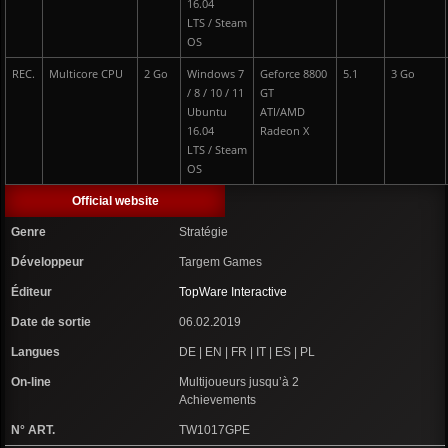
16.04
LTS / Steam
OS
REC.
Multicore CPU
2 Go
Windows 7
Geforce 8800
5.1
3 Go
/ 8 / 10 / 11
GT
Ubuntu
ATI/AMD
16.04
Radeon X
LTS / Steam
OS
Official website
Genre
Stratégie
Développeur
Targem Games
Éditeur
TopWare Interactive
Date de sortie
06.02.2019
Langues
DE | EN | FR | IT | ES | PL
On-line
Multijoueurs jusqu’à 2
Achievements
N° ART.
TW1017GPE