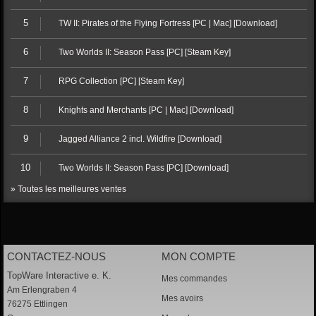
5
TW II: Pirates of the Flying Fortress [PC | Mac] [Download]
6
Two Worlds II: Season Pass [PC] [Steam Key]
7
RPG Collection [PC] [Steam Key]
8
Knights and Merchants [PC | Mac] [Download]
9
Jagged Alliance 2 incl. Wildfire [Download]
10
Two Worlds II: Season Pass [PC] [Download]
» Toutes les meilleures ventes
CONTACTEZ-NOUS
MON COMPTE
TopWare Interactive e. K.
Mes commandes
Am Erlengraben 4
Mes avoirs
76275 Ettlingen