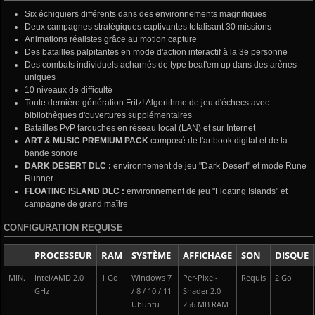
Six échiquiers différents dans des environnements magnifiques
Deux campagnes stratégiques captivantes totalisant 30 missions
Animations réalistes grâce au motion capture
Des batailles palpitantes en mode d'action interactif à la 3e personne
Des combats individuels acharnés de type beat'em up dans des arènes
uniques
10 niveaux de difficulté
Toute dernière génération Fritz! Algorithme de jeu d'échecs avec
bibliothèques d'ouvertures supplémentaires
Batailles PvP farouches en réseau local (LAN) et sur Internet
ART & MUSIC PREMIUM PACK
composé de l'artbook digital et de la
bande sonore
DARK DESERT DLC :
environnement de jeu "Dark Desert" et mode Rune
Runner
FLOATING ISLAND DLC :
environnement de jeu "Floating Islands" et
campagne de grand maître
CONFIGURATION REQUISE
PROCESSEUR
RAM
SYSTÈME
AFFICHAGE
SON
DISQUE
MIN.
Intel/AMD 2.0
1 Go
Windows 7
Per-Pixel-
Requis
2 Go
GHz
/ 8 / 10 / 11
Shader 2.0
Ubuntu
256 MB RAM