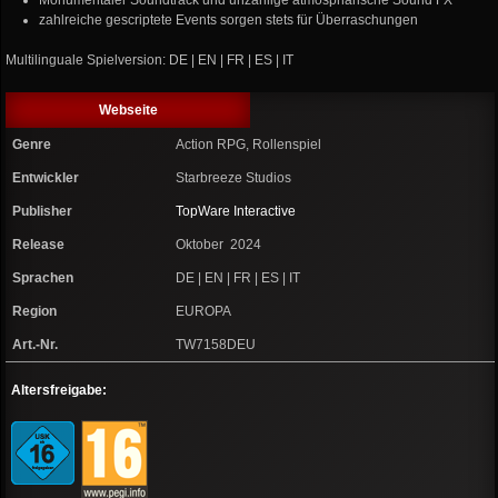
Monumentaler Soundtrack und unzählige atmosphärische Sound FX
zahlreiche gescriptete Events sorgen stets für Überraschungen
Multilinguale Spielversion: DE | EN | FR | ES | IT
Webseite
Genre
Action RPG, Rollenspiel
Entwickler
Starbreeze Studios
Publisher
TopWare Interactive
Release
Oktober 2024
Sprachen
DE | EN | FR | ES | IT
Region
EUROPA
Art.-Nr.
TW7158DEU
Altersfreigabe: