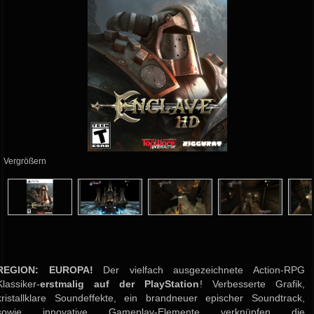
Vergrößern
REGION: EUROPA!
Der vielfach ausgezeichnete Action-RPG
Klassiker-
erstmalig auf der PlayStation
! Verbesserte Grafik,
kristallklare Soundeffekte, ein brandneuer epischer Soundtrack,
sowie innovative Gameplay-Elemente verknüpfen die