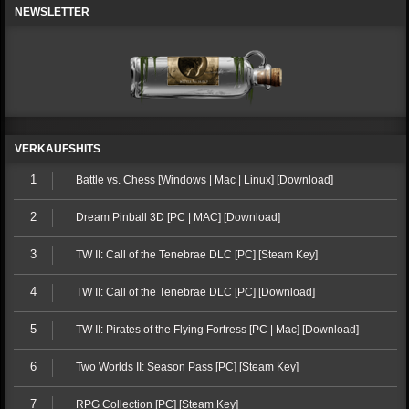
NEWSLETTER
VERKAUFSHITS
1
Battle vs. Chess [Windows | Mac | Linux] [Download]
2
Dream Pinball 3D [PC | MAC] [Download]
3
TW II: Call of the Tenebrae DLC [PC] [Steam Key]
4
TW II: Call of the Tenebrae DLC [PC] [Download]
5
TW II: Pirates of the Flying Fortress [PC | Mac] [Download]
6
Two Worlds II: Season Pass [PC] [Steam Key]
7
RPG Collection [PC] [Steam Key]