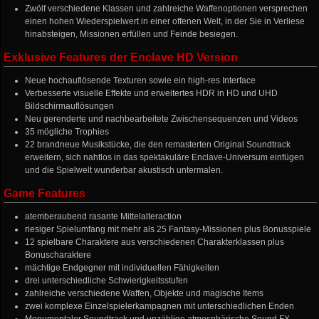
Zwölf verschiedene Klassen und zahlreiche Waffenoptionen versprechen
einen hohen Wiederspielwert in einer offenen Welt, in der Sie in Verliese
hinabsteigen, Missionen erfüllen und Feinde besiegen.
Exklusive Features der Enclave HD Version
Neue hochauflösende Texturen sowie ein high-res Interface
Verbesserte visuelle Effekte und erweitertes HDR in HD und UHD
Bildschirmauflösungen
Neu gerenderte und nachbearbeitete Zwischensequenzen und Videos
35 mögliche Trophies
22 brandneue Musikstücke, die den remasterten Original Soundtrack
erweitern, sich nahtlos in das spektakuläre Enclave-Universum einfügen
und die Spielwelt wunderbar akustisch untermalen.
Game Features
atemberaubend rasante Mittelalteraction
riesiger Spielumfang mit mehr als 25 Fantasy-Missionen plus Bonusspiele
12 spielbare Charaktere aus verschiedenen Charakterklassen plus
Bonuscharaktere
mächtige Endgegner mit individuellen Fähigkeiten
drei unterschiedliche Schwierigkeitsstufen
zahlreiche verschiedene Waffen, Objekte und magische Items
zwei komplexe Einzelspielerkampagnen mit unterschiedlichen Enden