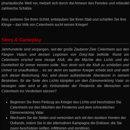
phantastische Welt vor, metzelt sich durch die Armeen des Feindes und erbeutet
zahlreiche Schätze.
Also, polieren Sie Ihren Schild, entstauben Sie Ihren Stab und schärfen Sie Ihre
Klinge – das Volk von Celenheim sucht seinen Krieger!
Story & Gameplay
Jahrhunderte sind vergangen, seit der große Zauberer Zale Celenheim aus den
Fängen Vatars und dessen Legionen von Dreg’Atar befreite. Rund um
Celenheim erschuf eine riesige Kluft, die die Mächte des Lichts und der
Dunkelheit für immer trennen sollte. Nun droht sich die Kluft zu schließen und
Unheil ist unaufhaltbar… es sei denn ein tapferer Krieger erhebt sich und stellt
sich dieser Bedrohung. Nur, wird dieser aufstrebende Abenteurer in seinem
Bestreben, für die Seite des Lichts kämpfen um den Dämonenkönig Vatar zu
besiegen oder wird er als Verbündeter der Finsternis die Menschen von
Celenheim ins Verderben stürzen?
Beginnen Sie Ihren Feldzug als Krieger des Lichts und beschützen Sie
Celenheim vor den Mächten der Finsternis und dem schrecklichen
Dämonenkönig Vatar.
Wechseln Sie die Seiten und verbünden sich mit den dunklen Horden der
Outlands, indem Sie in der alternativen Kampagne die Enklave, die Sie
zuvor beschützen sollten, infiltrieren und zerstören.