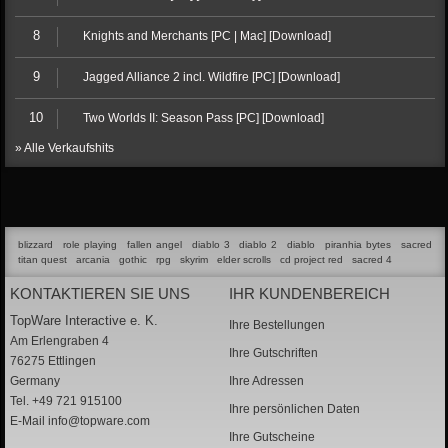
8
Knights and Merchants [PC | Mac] [Download]
9
Jagged Alliance 2 incl. Wildfire [PC] [Download]
10
Two Worlds II: Season Pass [PC] [Download]
» Alle Verkaufshits
blizzard
role playing
fallen angel
diablo 3
diablo 2
diablo
piranhia bytes
sacred
titan quest
arcania
gothic
rpg
skyrim
elder scrolls
cd project red
sacred 4
KONTAKTIEREN SIE UNS
IHR KUNDENBEREICH
TopWare Interactive e. K.
Ihre Bestellungen
Am Erlengraben 4
Ihre Gutschriften
76275 Ettlingen
Germany
Ihre Adressen
Tel. +49 721 915100
Ihre persönlichen Daten
E-Mail
info@topware.com
Ihre Gutscheine