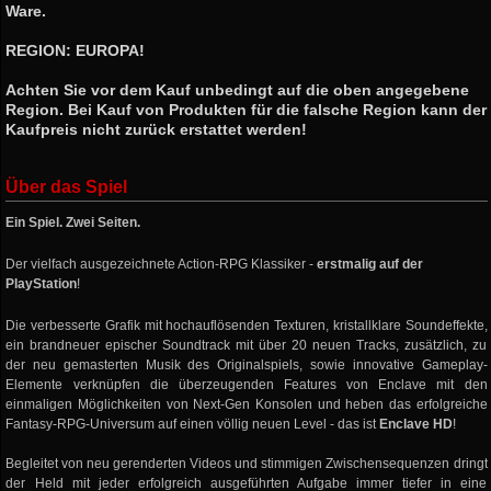
Ware.
REGION: EUROPA!
Achten Sie vor dem Kauf unbedingt auf die oben angegebene
Region. Bei Kauf von Produkten für die falsche Region kann der
Kaufpreis nicht zurück erstattet werden!
Über das Spiel
Ein Spiel. Zwei Seiten.
Der vielfach ausgezeichnete Action-RPG Klassiker -
erstmalig auf der
PlayStation
!
Die verbesserte Grafik mit hochauflösenden Texturen, kristallklare Soundeffekte,
ein brandneuer epischer Soundtrack mit über 20 neuen Tracks, zusätzlich, zu
der neu gemasterten Musik des Originalspiels, sowie innovative Gameplay-
Elemente verknüpfen die überzeugenden Features von Enclave mit den
einmaligen Möglichkeiten von Next-Gen Konsolen und heben das erfolgreiche
Fantasy-RPG-Universum auf einen völlig neuen Level - das ist
Enclave HD
!
Begleitet von neu gerenderten Videos und stimmigen Zwischensequenzen dringt
der Held mit jeder erfolgreich ausgeführten Aufgabe immer tiefer in eine