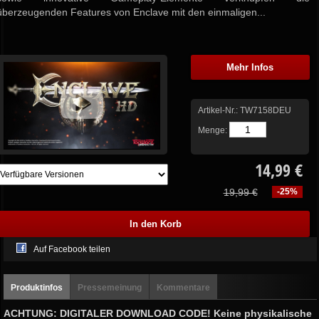
überzeugenden Features von Enclave mit den einmaligen...
Mehr Infos
Artikel-Nr.:
TW7158DEU
Menge:
14,99 €
19,99 €
-25%
Auf Facebook teilen
Produktinfos
Pressemeinung
Kommentare
ACHTUNG: DIGITALER DOWNLOAD CODE! Keine physikalische