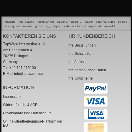
blizzard
role playing
fallen angel
diablo 3
diablo 2
diablo
piranhia bytes
sacred
titan quest
arcania
gothic
rpg
skyrim
elder scrolls
cd project red
sacred 4
KONTAKTIEREN SIE UNS
IHR KUNDENBEREICH
TopWare Interactive e. K.
Ihre Bestellungen
Am Erlengraben 4
Ihre Gutschriften
76275 Ettlingen
Germany
Ihre Adressen
Tel. +49 721 915100
Ihre persönlichen Daten
E-Mail
info@topware.com
Ihre Gutscheine
INFORMATION
Impressum
Widerrufsrecht & AGB
Privatsphäre und Datenschutz
Online-Streitbeilegungs-Plattform der
EU