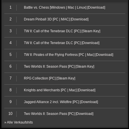
1
Battle vs. Chess [Windows | Mac | Linux] [Download]
2
Dream Pinball 3D [PC | MAC] [Download]
3
TW II: Call of the Tenebrae DLC [PC] [Steam Key]
4
TW II: Call of the Tenebrae DLC [PC] [Download]
5
TW II: Pirates of the Flying Fortress [PC | Mac] [Download]
6
Two Worlds II: Season Pass [PC] [Steam Key]
7
RPG Collection [PC] [Steam Key]
8
Knights and Merchants [PC | Mac] [Download]
9
Jagged Alliance 2 incl. Wildfire [PC] [Download]
10
Two Worlds II: Season Pass [PC] [Download]
» Alle Verkaufshits