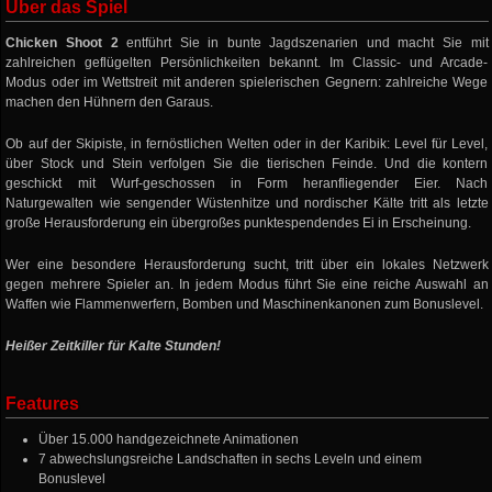
Über das Spiel
Chicken Shoot 2
entführt Sie in bunte Jagdszenarien und macht Sie mit
zahlreichen geflügelten Persönlichkeiten bekannt. Im Classic- und Arcade-
Modus oder im Wettstreit mit anderen spielerischen Gegnern: zahlreiche Wege
machen den Hühnern den Garaus.
Ob auf der Skipiste, in fernöstlichen Welten oder in der Karibik: Level für Level,
über Stock und Stein verfolgen Sie die tierischen Feinde. Und die kontern
geschickt mit Wurf-geschossen in Form heranfliegender Eier. Nach
Naturgewalten wie sengender Wüstenhitze und nordischer Kälte tritt als letzte
große Herausforderung ein übergroßes punktespendendes Ei in Erscheinung.
Wer eine besondere Herausforderung sucht, tritt über ein lokales Netzwerk
gegen mehrere Spieler an. In jedem Modus führt Sie eine reiche Auswahl an
Waffen wie Flammenwerfern, Bomben und Maschinenkanonen zum Bonuslevel.
Heißer Zeitkiller für Kalte Stunden!
Features
Über 15.000 handgezeichnete Animationen
7 abwechslungsreiche Landschaften in sechs Leveln und einem
Bonuslevel