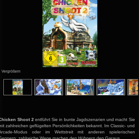
Vergrößern
Chicken Shoot 2
entführt Sie in bunte Jagdszenarien und macht Sie
mit zahlreichen geflügelten Persönlichkeiten bekannt. Im Classic- und
Arcade-Modus oder im Wettstreit mit anderen spielerischen
Gegnern: zahlreiche Wege machen den Hühnern den Garaus.