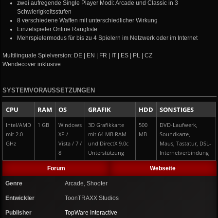
zwei aufregende Single Player Modi: Arcade und Classic in 3
Schwierigkeitsstufen
8 verschiedene Waffen mit unterschiedlicher Wirkung
Einzelspieler Online Rangliste
Mehrspielermodus für bis zu 4 Spielern im Netzwerk oder im Internet
Multilinguale Spielversion: DE | EN | FR | IT | ES | PL | CZ
Wendecover inklusive
SYSTEMVORAUSSETZUNGEN
CPU
RAM
OS
GRAFIK
HDD
SONSTIGES
Intel/AMD
1 GB
Windows
3D Grafikkarte
500
DVD-Laufwerk,
mit 2.0
XP /
mit 64 MB RAM
MB
Soundkarte,
GHz
Vista / 7 /
und DirectX 9.0c
Maus, Tastatur, DSL-
8
Unterstützung
Internetverbindung
Forum
Webseite
Genre
Arcade, Shooter
Entwickler
ToonTRAXX Studios
Publisher
TopWare Interactive