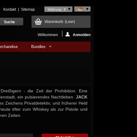
Kontakt
Sitemap
Währung : €
Warenkorb:
(Leer)
Willkommen
Anmelden
rchandise
Bundles
reißigern - die Zeit der Prohibition. Eine
nstadt, ein pulsierendes Nachtleben.
JACK
es Zeichens Privatdetektiv, und früherer Held
t heute öfter zum Whiskey als zur Pistole und
ren Zeiten.