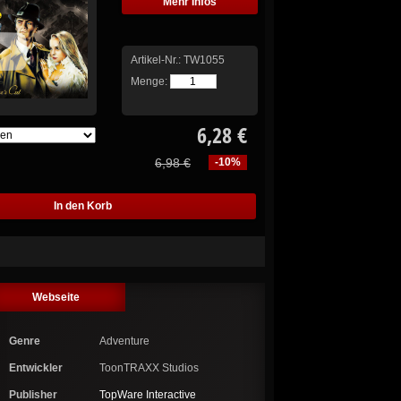
Mehr Infos
Artikel-Nr.:
TW1055
Menge:
6,28 €
6,98 €
-10%
Webseite
Genre
Adventure
Entwickler
ToonTRAXX Studios
Publisher
TopWare Interactive