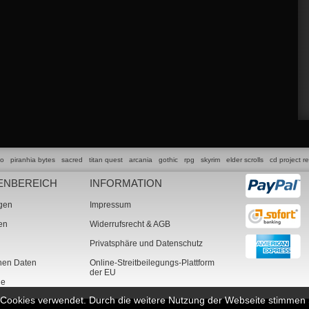
lo
piranhia bytes
sacred
titan quest
arcania
gothic
rpg
skyrim
elder scrolls
cd project r
ENBEREICH
INFORMATION
ngen
Impressum
ten
Widerrufsrecht & AGB
Privatsphäre und Datenschutz
chen Daten
Online-Streitbeilegungs-Plattform
der EU
ne
n Cookies verwendet. Durch die weitere Nutzung der Webseite stimme