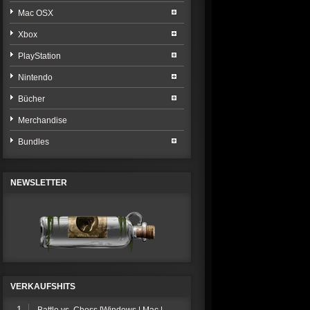
Mac OSX
Xbox
PlayStation
Nintendo
Bücher
Merchandise
Bundles
NEWSLETTER
VERKAUFSHITS
1