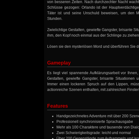
von besseren Zeiten. Nach durchzechter Nacht wacht e
Schlüsse gezogen: Orlando ist der Hauptverdächtige
Täter ist und seine Unschuld beweisen, um den Mo
Stunden.
Zwielichtige Gestalten, gewiefte Gangster, brisante S
ihm, den Kopf noch einmal aus der Schlinge zu ziehen
Lösen sie den mysteriösen Mord und überführen Sie d
Gameplay
Es liegt viel spannende Aufklärungsarbeit vor Ihnen,
Gestalten, gewiefte Gangster, brisante Situatione
Immer einen lockeren Spruch auf den Lippen, müss
actionreiche Szenen enthalten, mit zahlreichen Finst
Features
Handgezeichnetes Adventure mit über 200 Szene
Professionell synchronisierte Sprachausgabe
Mehr als 100 Charaktere und tausende von Dial
Zwei Schwierigkeitsgrade: leicht und normal
Über 200 Gegenstände zum Aufsammeln und ko