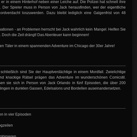
r in einem Hinterhof neben einer Leiche auf. Die Polizei hat schnell ihre
. Der Spieler muss in Person von Jack herausfinden, wer der eigentliche
rdverdacht loszuwerden. Dazu bleibt lediglich eine Galgenfrist von 48
ituationen - an Problemen herrscht bei Jack wahrlich kein Mangel. Helfen Sie
. Doch die Zeit drängt! Das Abenteuer kann beginnen!
en Täter in einem spannenden Adventure im Chicago der 30er Jahre!
 schließlich sind Sie der Hauptverdächtige in einem Mordfall. Zwielichtige
n und knackige Rätsel prägen das Adventure im wunderschönen Comicstil.
en sie sich in Person von Jack Orlando in fünf Episoden, die über 200
erlingen in dunklen Gassen, Edelsalons und Bordellen auseinandersetzen.
n in vier Episoden
ogzeilen
mbinieren