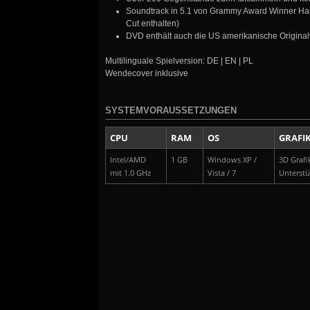
Soundtrack in 5.1 von Grammy Award Winner Harol
Cut enthalten)
DVD enthält auch die US amerikanische Original
Multilinguale Spielversion: DE | EN | PL
Wendecover inklusive
SYSTEMVORAUSSETZUNGEN
CPU
RAM
OS
GRAFI
Intel/AMD
1 GB
Windows XP /
3D Grafi
mit 1.0 GHz
Vista / 7
Unterst