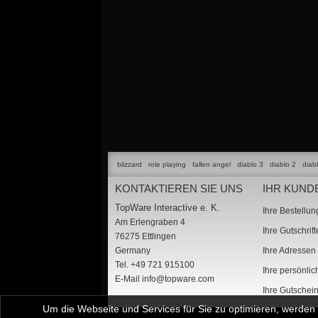
blizzard
role playing
fallen angel
diablo 3
diablo 2
diab
KONTAKTIEREN SIE UNS
IHR KUND
TopWare Interactive e. K.
Ihre Bestellu
Am Erlengraben 4
Ihre Gutschrif
76275 Ettlingen
Germany
Ihre Adressen
Tel. +49 721 915100
Ihre persönli
E-Mail
info@topware.com
Ihre Gutschei
Um die Webseite und Services für Sie zu optimieren, werde