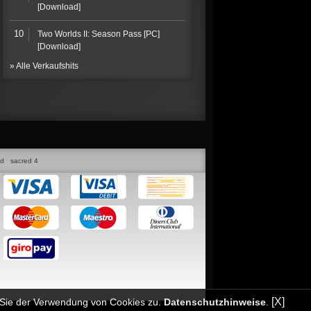
[Download]
10
Two Worlds II: Season Pass [PC]
[Download]
» Alle Verkaufshits
ed
sacred 4
[X]
n Sie der Verwendung von Cookies zu.
Datenschutzhinweise
.