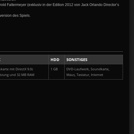
d Faltermeyer (exklusiv in der Edition 2012 von Jack Orlando Director’s
version des Spiels.
K
HDD
SONSTIGES
kkarte mit DirectX 9.0c
1 GB
DVD-Laufwerk, Soundkarte,
ützung und 32 MB RAM
Maus, Tastatur, Internet