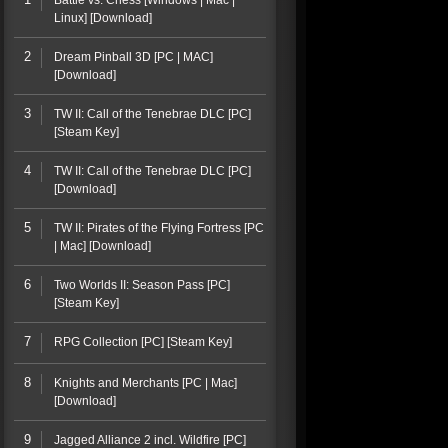
Battle vs. Chess [Windows | Mac |
Linux] [Download]
2
Dream Pinball 3D [PC | MAC]
[Download]
3
TW II: Call of the Tenebrae DLC [PC]
[Steam Key]
4
TW II: Call of the Tenebrae DLC [PC]
[Download]
5
TW II: Pirates of the Flying Fortress [PC
| Mac] [Download]
6
Two Worlds II: Season Pass [PC]
[Steam Key]
7
RPG Collection [PC] [Steam Key]
8
Knights and Merchants [PC | Mac]
[Download]
9
Jagged Alliance 2 incl. Wildfire [PC]