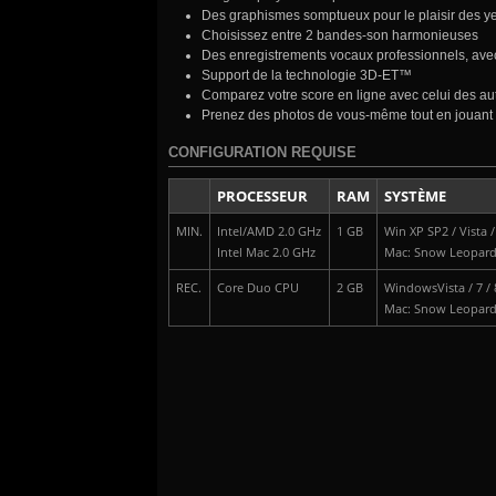
Des graphismes somptueux pour le plaisir des y
Choisissez entre 2 bandes-son harmonieuses
Des enregistrements vocaux professionnels, avec 
Support de la technologie 3D-ET™
Comparez votre score en ligne avec celui des aut
Prenez des photos de vous-même tout en jouant 
CONFIGURATION REQUISE
PROCESSEUR
RAM
SYSTÈME
MIN.
Intel/AMD 2.0 GHz
1 GB
Win XP SP2 / Vista / 
Intel Mac 2.0 GHz
Mac: Snow Leopar
REC.
Core Duo CPU
2 GB
WindowsVista / 7 / 
Mac: Snow Leopar