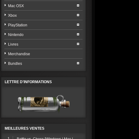
Mac OSX
Xbox
PlayStation
Nintendo
Livres
Merchandise
Bundles
LETTRE D'INFORMATIONS
MEILLEURES VENTES
1