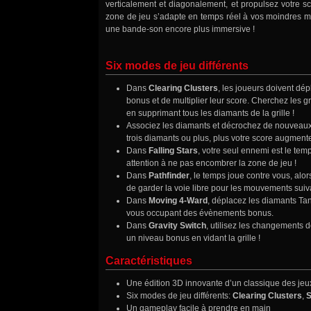
verticalement et diagonalement, et propulsez votre sc
zone de jeu s’adapte en temps réel à vos moindres m
une bande-son encore plus immersive !
Six modes de jeu différents
Dans
Clearing Clusters
, les joueurs doivent dé
bonus et de multiplier leur score. Cherchez les
en supprimant tous les diamants de la grille !
Associez les diamants et décrochez de nouveau
trois diamants ou plus, plus votre score augmente
Dans
Falling Stars
, votre seul ennemi est le tem
attention à ne pas encombrer la zone de jeu !
Dans
Pathfinder
, le temps joue contre vous, al
de garder la voie libre pour les mouvements suiv
Dans
Moving 4-Ward
, déplacez les diamants Tan
vous occupant des évènements bonus.
Dans
Gravity Switch
, utilisez les changements 
un niveau bonus en vidant la grille !
Caractéristiques
Une édition 3D innovante d’un classique des jeu
Six modes de jeu différents:
Clearing Clusters
,
S
Un gameplay facile à prendre en main