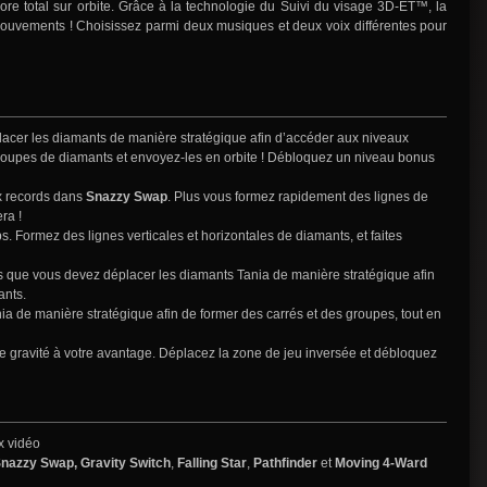
ore total sur orbite. Grâce à la technologie du Suivi du visage 3D-ET™, la
ouvements ! Choisissez parmi deux musiques et deux voix différentes pour
placer les diamants de manière stratégique afin d’accéder aux niveaux
 groupes de diamants et envoyez-les en orbite ! Débloquez un niveau bonus
x records dans
Snazzy Swap
. Plus vous formez rapidement des lignes de
ra !
ps. Formez des lignes verticales et horizontales de diamants, et faites
ors que vous devez déplacer les diamants Tania de manière stratégique afin
ants.
ia de manière stratégique afin de former des carrés et des groupes, tout en
de gravité à votre avantage. Déplacez la zone de jeu inversée et débloquez
x vidéo
nazzy Swap,
Gravity Switch
,
Falling Star
,
Pathfinder
et
Moving 4-Ward