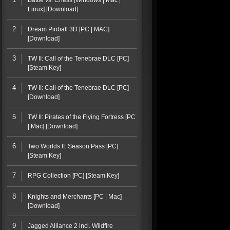
Battle vs. Chess [Windows | Mac |
Linux] [Download]
2
Dream Pinball 3D [PC | MAC]
[Download]
3
TW II: Call of the Tenebrae DLC [PC]
[Steam Key]
4
TW II: Call of the Tenebrae DLC [PC]
[Download]
5
TW II: Pirates of the Flying Fortress [PC
| Mac] [Download]
6
Two Worlds II: Season Pass [PC]
[Steam Key]
7
RPG Collection [PC] [Steam Key]
8
Knights and Merchants [PC | Mac]
[Download]
9
Jagged Alliance 2 incl. Wildfire