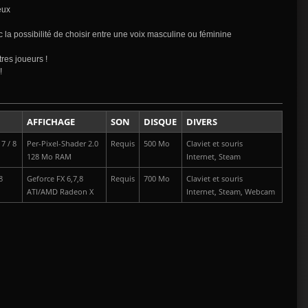
eux
la possibilité de choisir entre une voix masculine ou féminine
res joueurs !
!
AFFICHAGE
SON
DISQUE
DIVERS
7 / 8
Per-Pixel-Shader 2.0
Requis
500 Mo
Claviet et souris
d
128 Mo RAM
Internet, Steam
8
Geforce FX 6,7,8
Requis
700 Mo
Claviet et souris
d
ATI/AMD Radeon X
Internet, Steam, Webcam