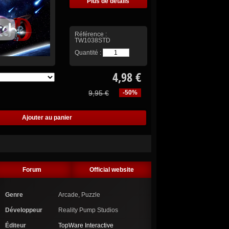
Plus de détails
Référence :
TW1038STD
Quantité :
4,98 €
9,95 €
-50%
Forum
Official website
Genre
Arcade, Puzzle
Développeur
Reality Pump Studios
Éditeur
TopWare Interactive