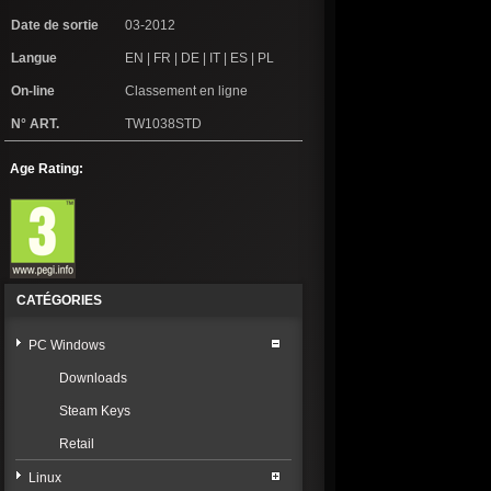
Date de sortie
03-2012
Langue
EN | FR | DE | IT | ES | PL
On-line
Classement en ligne
N° ART.
TW1038STD
Age Rating:
CATÉGORIES
PC Windows
Downloads
Steam Keys
Retail
Linux