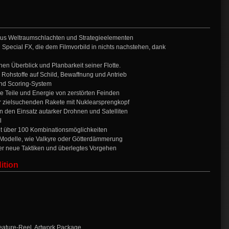
aus Weltraumschlachten und Strategieelementen
pecial FX, die dem Filmvorbild in nichts nachstehen, dank
hen Überblick und Planbarkeit seiner Flotte.
r Rohstoffe auf Schild, Bewaffnung und Antrieb
nd Scoring-System
Teile und Energie von zerstörten Feinden
r zielsuchenden Rakete mit Nuklearsprengkopf
en den Einsatz autarker Drohnen und Satelliten
l
t über 100 Kombinationsmöglichkeiten
d Modelle, wie Valkyre oder Götterdämmerung
er neue Taktiken und überlegtes Vorgehen
ition
Feature-Reel, Artwork Package