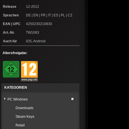
Release
12-2012
Sprachen
DE | EN | FR | IT | ES | PL | CZ
EAN | UPC
4250230210830
Art.-Nr.
TW1083
Auch für
iOS, Android
Altersfreigabe:
KATEGORIEN
PC Windows
Downloads
Steam Keys
Retail