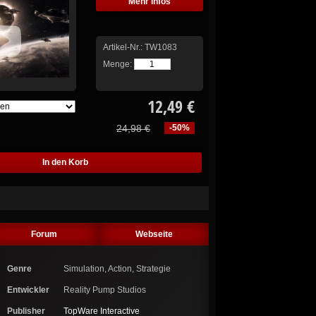
Mehr Infos
Artikel-Nr.:
TW1083
Menge:
12,49 €
24,98 €
-50%
Forum
Webseite
Genre
Simulation, Action, Strategie
Entwickler
Reality Pump Studios
Publisher
TopWare Interactive