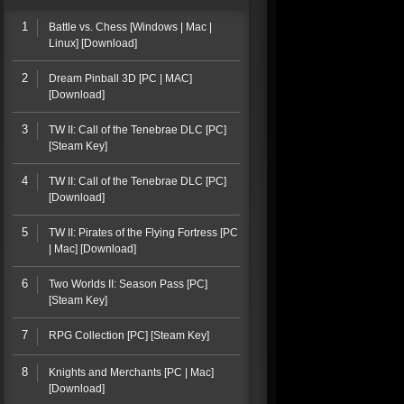
1
Battle vs. Chess [Windows | Mac |
Linux] [Download]
2
Dream Pinball 3D [PC | MAC]
[Download]
3
TW II: Call of the Tenebrae DLC [PC]
[Steam Key]
4
TW II: Call of the Tenebrae DLC [PC]
[Download]
5
TW II: Pirates of the Flying Fortress [PC
| Mac] [Download]
6
Two Worlds II: Season Pass [PC]
[Steam Key]
7
RPG Collection [PC] [Steam Key]
8
Knights and Merchants [PC | Mac]
[Download]