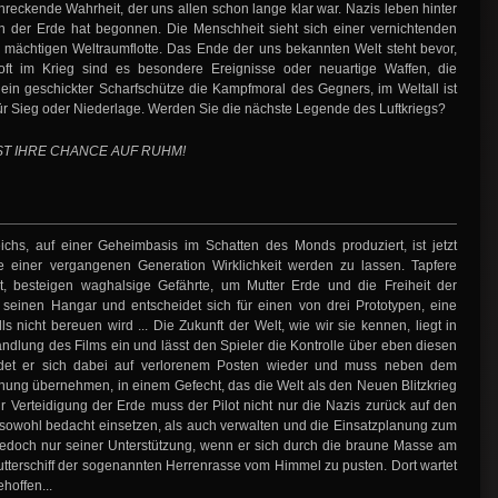
chreckende Wahrheit, der uns allen schon lange klar war. Nazis leben hinter
n der Erde hat begonnen. Die Menschheit sieht sich einer vernichtenden
mächtigen Weltraumflotte. Das Ende der uns bekannten Welt steht bevor,
ft im Krieg sind es besondere Ereignisse oder neuartige Waffen, die
in geschickter Scharfschütze die Kampfmoral des Gegners, im Weltall ist
ür Sieg oder Niederlage. Werden Sie die nächste Legende des Luftkriegs?
IST IHRE CHANCE AUF RUHM!
ichs, auf einer Geheimbasis im Schatten des Monds produziert, ist jetzt
ne einer vergangenen Generation Wirklichkeit werden zu lassen. Tapfere
t, besteigen waghalsige Gefährte, um Mutter Erde und die Freiheit der
tt seinen Hangar und entscheidet sich für einen von drei Prototypen, eine
ls nicht bereuen wird ... Die Zukunft der Welt, wie wir sie kennen, liegt in
ndlung des Films ein und lässt den Spieler die Kontrolle über eben diesen
ndet er sich dabei auf verlorenem Posten wieder und muss neben dem
nung übernehmen, in einem Gefecht, das die Welt als den Neuen Blitzkrieg
 Verteidigung der Erde muss der Pilot nicht nur die Nazis zurück auf den
sowohl bedacht einsetzen, als auch verwalten und die Einsatzplanung zum
 jedoch nur seiner Unterstützung, wenn er sich durch die braune Masse am
utterschiff der sogenannten Herrenrasse vom Himmel zu pusten. Dort wartet
hoffen...