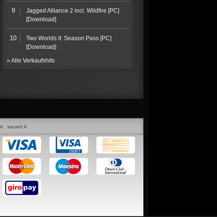
9
Jagged Alliance 2 incl. Wildfire [PC]
[Download]
10
Two Worlds II: Season Pass [PC]
[Download]
» Alle Verkaufshits
ed
sacred 4