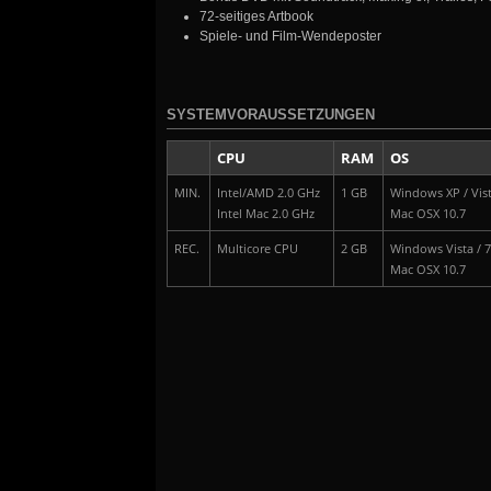
72-seitiges Artbook
Spiele- und Film-Wendeposter
SYSTEMVORAUSSETZUNGEN
CPU
RAM
OS
MIN.
Intel/AMD 2.0 GHz
1 GB
Windows XP / Vist
Intel Mac 2.0 GHz
Mac OSX 10.7
REC.
Multicore CPU
2 GB
Windows Vista / 7
Mac OSX 10.7