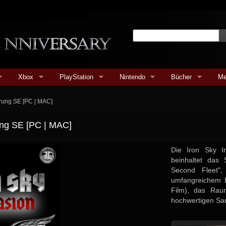
Xbox
PlayStation
Nintendo
Bücher
Me
rung SE [PC | MAC]
ung SE [PC | MAC]
Die Iron Sky I
beinhaltet das 
Second Fleet",
umfangreichem B
Film), das Raum
hochwertigen S