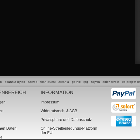
lo
piranhia bytes
sacred
titan quest
arcania
gothic
rpg
skyrim
elder scrolls
cd project r
ENBEREICH
INFORMATION
ngen
Impressum
ten
Widerrufsrecht & AGB
Privatsphäre und Datenschutz
chen Daten
Online-Streitbeilegungs-Plattform
der EU
ne