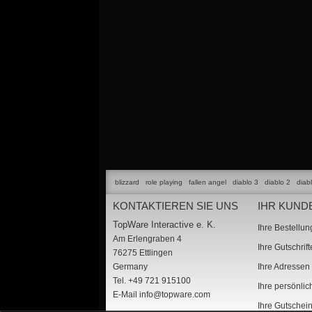
blizzard
role playing
fallen angel
diablo 3
diablo 2
diab
KONTAKTIEREN SIE UNS
IHR KUND
TopWare Interactive e. K.
Ihre Bestellu
Am Erlengraben 4
Ihre Gutschrif
76275 Ettlingen
Germany
Ihre Adressen
Tel. +49 721 915100
Ihre persönli
E-Mail
info@topware.com
Ihre Gutschei