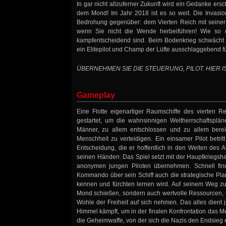
In gar nicht allzuferner Zukunft wird ein Gedanke ers
dem Mond! Im Jahr 2018 ist es so weit. Die Invasio
Bedrohung gegenüber: dem Vierten Reich mit seiner 
wenn Sie nicht die Wende herbeiführen! Wie so o
kampfentscheidend sind. Beim Bodenkrieg schwächt e
ein Elitepilot und Champ der Lüfte ausschlaggebend f
ÜBERNEHMEN SIE DIE STEUERUNG, PILOT. HIER 
Gameplay
Eine Flotte eigenartiger Raumschiffe des vierten Re
gestartet, um die wahnsinnigen Weltherrschaftsplä
Männer, zu allem entschlossen und zu allem berei
Menschheit zu verteidigen. Ein einsamer Pilot betri
Entscheidung, die er hoffentlich in den Weiten des Al
seinen Händen. Das Spiel setzt mit der Hauptkriegsha
anonymen jungen Piloten übernehmen. Schnell fi
Kommando über sein Schiff auch die strategische Pla
kennen und fürchten lernen wird. Auf seinem Weg zur
Mond schießen, sondern auch wertvolle Ressourcen, 
Wohle der Freiheit auf sich nehmen. Das alles dient
Himmel kämpft, um in der finalen Konfrontation das M
die Geheimwaffe, von der sich die Nazis den Endsieg e