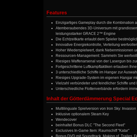
Features
Einzigartiges Gameplay durch die Kombination 
Atemberaubendes 3D-Universum mit grandiosen S
leistungsstarker GRACE 2™ Engine
Die Echtzeitkarte erlaubt dem Spieler bestmöglic
Innovative Energiekontrolle, Verteilung wertvolle
Hoher Wiederspielwert, dank Nebenmissionen u
Ressourcen-Management: Sammeln Sie wertvolle 
Riesiges Waffenarsenal von der Lasergun bis zu
Fortgeschrittene Luftkampftaktiken erlauben Ihn
3 unterschiedliche Schiffe im Hangar zur Auswah
Riesiges Upgrade-System im eigenen Hangar mi
Vielzahl verbündeter und feindlicher Schiffe un
Unterschiedliche Flottenverbände erfordern imm
Inhalt der Götterdämmerung Special Ed
Multilinguale Spielversion von Iron Sky: Invasion
Inklusive optionalem Steam Key
Wendecover
beinhaltet Bonus DLC "The Second Fleet"
Exclusives In-Game Item: Raumschiff "Katar"
Bonus DVD mit Soundtrack, Making of, Trailes, 