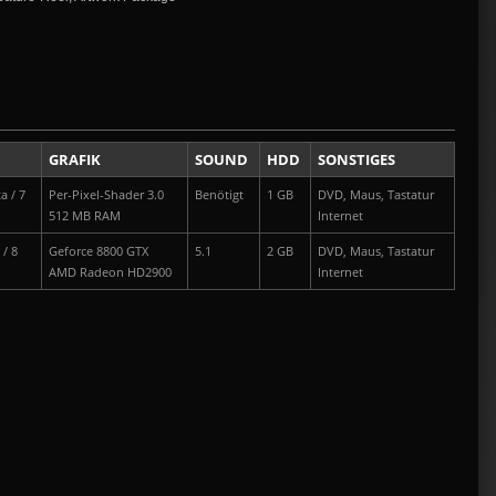
GRAFIK
SOUND
HDD
SONSTIGES
a / 7
Per-Pixel-Shader 3.0
Benötigt
1 GB
DVD, Maus, Tastatur
512 MB RAM
Internet
 / 8
Geforce 8800 GTX
5.1
2 GB
DVD, Maus, Tastatur
AMD Radeon HD2900
Internet