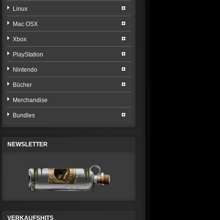
Linux
Mac OSX
Xbox
PlayStation
Nintendo
Bücher
Merchandise
Bundles
NEWSLETTER
VERKAUFSHITS