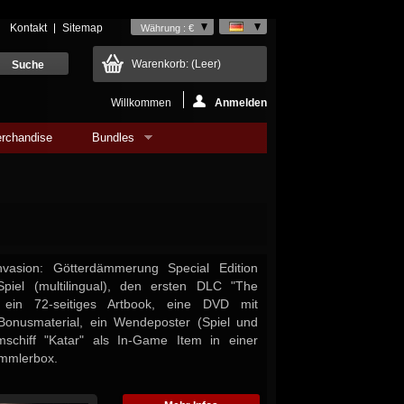
Kontakt
Sitemap
Währung : €
Warenkorb:
(Leer)
Willkommen
Anmelden
rchandise
Bundles
nvasion: Götterdämmerung Special Edition
Spiel (multilingual), den ersten DLC "The
 ein 72-seitiges Artbook, eine DVD mit
onusmaterial, ein Wendeposter (Spiel und
schiff "Katar" als In-Game Item in einer
ammlerbox.