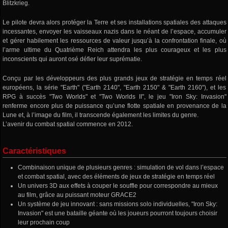
Blitzkrieg.
Le pilote devra alors protéger la Terre et ses installations spatiales des attaques
incessantes, envoyer les vaisseaux nazis dans le néant de l’espace, accumuler
et gérer habilement les ressources de valeur jusqu’à la confrontation finale, où
l’arme ultime du Quatrième Reich attendra les plus courageux et les plus
inconscients qui auront osé défier leur suprématie.
Conçu par les développeurs des plus grands jeux de stratégie en temps réel
européens, la série "Earth" ("Earth 2140", "Earth 2150" & "Earth 2160"), et les
RPG à succès "Two Worlds" et "Two Worlds II", le jeu "Iron Sky: Invasion"
renferme encore plus de puissance qu’une flotte spatiale en provenance de la
Lune et, à l’image du film, il transcende également les limites du genre.
L’avenir du combat spatial commence en 2012.
Caractéristiques
Combinaison unique de plusieurs genres : simulation de vol dans l’espace
et combat spatial, avec des éléments de jeux de stratégie en temps réel
Un univers 3D aux effets à couper le souffle pour correspondre au mieux
au film, grâce au puissant moteur GRACE2
Un système de jeu innovant : sans missions solo individuelles, "Iron Sky:
Invasion" est une bataille géante où les joueurs pourront toujours choisir
leur prochain coup