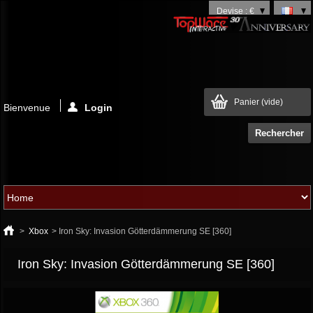
Devise : €
Panier
(vide)
Bienvenue
Login
>
Xbox
>
Iron Sky: Invasion Götterdämmerung SE [360]
Iron Sky: Invasion Götterdämmerung SE [360]