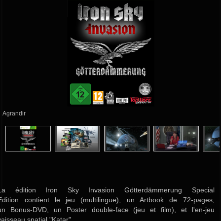
Agrandir
La édition Iron Sky Invasion Götterdämmerung Special
Edition contient le jeu (multilingue), un Artbook de 72-pages,
un Bonus-DVD, un Poster double-face (jeu et film), et l'en-jeu
vaisseau spatial "Katar".