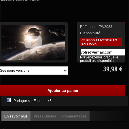
Référence :
TW2083
Plus de détails
Disponibilité
:
CE PRODUIT N'EST PLUS
EN STOCK
Prévenez-moi lorsque le
produit est disponible
39,98 €
Partager sur Facebook !
En savoir plus
Press Quotes
Commentaires