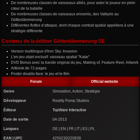
De nombreuses classes de vaisseaux alliés, pour aider le joueur en plein
cœur de la bataille
De nombreuses classes de vaisseaux ennemis, des Valkyrie au
Götterdämmerung
Différentes flottes d’attaque, dont chaque combat spatial appellera à une
stratégie différente
Contenu de la édition Götterdämmerung SE
Version multilingue d'Iron Sky: Invasion
L'en-jeu objet exclusif: vaisseau spatial "Katar"
DVD Bonus avec la bande original du jeu, Making of, Feature-Reel, Artwork
Artbook de 72-pages
Poster double-face: le jeu et le film
Forum
Official website
Genre
Simulation, Action, Stratégie
Développeur
Reality Pump Studios
Éditeur
TopWare Interactive
Date de sortie
04-2013
Langues
DE | EN | FR | IT | ES | PL
EAN | UPC
4250230220839