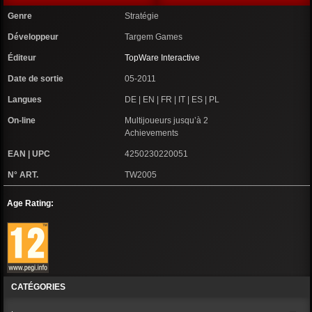
Genre
Stratégie
Développeur
Targem Games
Éditeur
TopWare Interactive
Date de sortie
05-2011
Langues
DE | EN | FR | IT | ES | PL
On-line
Multijoueurs jusqu’à 2
Achievements
EAN | UPC
4250230220051
N° ART.
TW2005
Age Rating:
CATÉGORIES