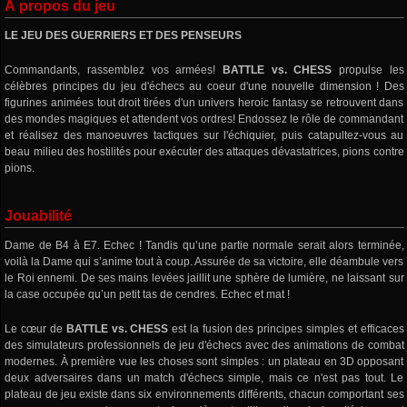
À propos du jeu
LE JEU DES GUERRIERS ET DES PENSEURS
Commandants, rassemblez vos armées!
BATTLE vs. CHESS
propulse les
célèbres principes du jeu d'échecs au coeur d'une nouvelle dimension ! Des
figurines animées tout droit tirées d'un univers heroic fantasy se retrouvent dans
des mondes magiques et attendent vos ordres! Endossez le rôle de commandant
et réalisez des manoeuvres tactiques sur l'échiquier, puis catapultez-vous au
beau milieu des hostilités pour exécuter des attaques dévastatrices, pions contre
pions.
Jouabilité
Dame de B4 à E7. Echec ! Tandis qu’une partie normale serait alors terminée,
voilà la Dame qui s’anime tout à coup. Assurée de sa victoire, elle déambule vers
le Roi ennemi. De ses mains levées jaillit une sphère de lumière, ne laissant sur
la case occupée qu’un petit tas de cendres. Echec et mat !
Le cœur de
BATTLE vs. CHESS
est la fusion des principes simples et efficaces
des simulateurs professionnels de jeu d'échecs avec des animations de combat
modernes. À première vue les choses sont simples : un plateau en 3D opposant
deux adversaires dans un match d'échecs simple, mais ce n'est pas tout. Le
plateau de jeu existe dans six environnements différents, chacun comportant ses