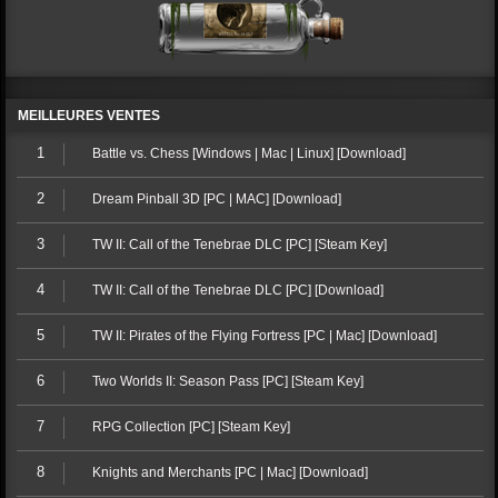
MEILLEURES VENTES
1
Battle vs. Chess [Windows | Mac | Linux] [Download]
2
Dream Pinball 3D [PC | MAC] [Download]
3
TW II: Call of the Tenebrae DLC [PC] [Steam Key]
4
TW II: Call of the Tenebrae DLC [PC] [Download]
5
TW II: Pirates of the Flying Fortress [PC | Mac] [Download]
6
Two Worlds II: Season Pass [PC] [Steam Key]
7
RPG Collection [PC] [Steam Key]
8
Knights and Merchants [PC | Mac] [Download]