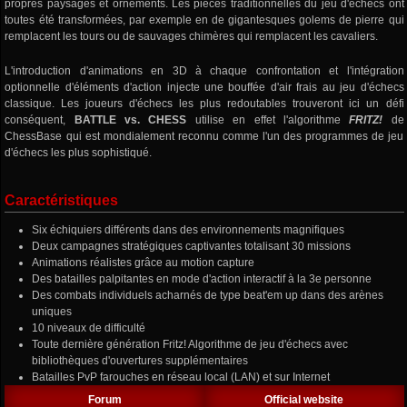
propres paysages et ornements. Les pièces traditionnelles du jeu d'échecs ont
toutes été transformées, par exemple en de gigantesques golems de pierre qui
remplacent les tours ou de sauvages chimères qui remplacent les cavaliers.
L'introduction d'animations en 3D à chaque confrontation et l'intégration
optionnelle d'éléments d'action injecte une bouffée d'air frais au jeu d'échecs
classique. Les joueurs d'échecs les plus redoutables trouveront ici un défi
conséquent,
BATTLE vs. CHESS
utilise en effet l'algorithme
FRITZ!
de
ChessBase qui est mondialement reconnu comme l'un des programmes de jeu
d'échecs les plus sophistiqué.
Caractéristiques
Six échiquiers différents dans des environnements magnifiques
Deux campagnes stratégiques captivantes totalisant 30 missions
Animations réalistes grâce au motion capture
Des batailles palpitantes en mode d'action interactif à la 3e personne
Des combats individuels acharnés de type beat'em up dans des arènes
uniques
10 niveaux de difficulté
Toute dernière génération Fritz! Algorithme de jeu d'échecs avec
bibliothèques d'ouvertures supplémentaires
Batailles PvP farouches en réseau local (LAN) et sur Internet
Forum
Official website