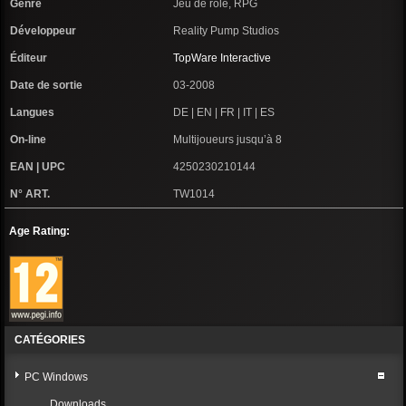
Genre
Jeu de rôle, RPG
Développeur
Reality Pump Studios
Éditeur
TopWare Interactive
Date de sortie
03-2008
Langues
DE | EN | FR | IT | ES
On-line
Multijoueurs jusqu’à 8
EAN | UPC
4250230210144
N° ART.
TW1014
Age Rating:
CATÉGORIES
PC Windows
Downloads