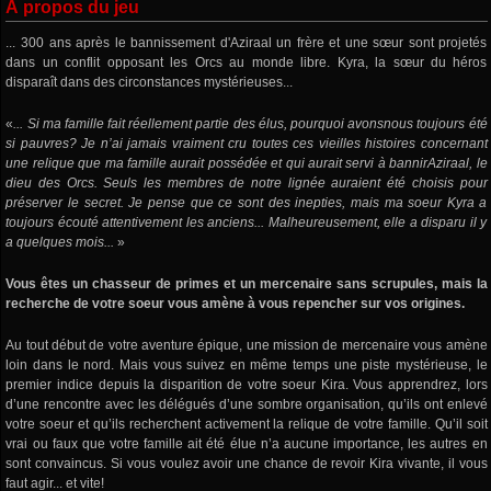
À propos du jeu
... 300 ans après le bannissement d'Aziraal un frère et une sœur sont projetés
dans un conflit opposant les Orcs au monde libre. Kyra, la sœur du héros
disparaît dans des circonstances mystérieuses...
«
... Si ma famille fait réellement partie des élus, pourquoi avonsnous toujours été
si pauvres? Je n’ai jamais vraiment cru toutes ces vieilles histoires concernant
une relique que ma famille aurait possédée et qui aurait servi à bannirAziraal, le
dieu des Orcs. Seuls les membres de notre lignée auraient été choisis pour
préserver le secret. Je pense que ce sont des inepties, mais ma soeur Kyra a
toujours écouté attentivement les anciens... Malheureusement, elle a disparu il y
a quelques mois...
»
Vous êtes un chasseur de primes et un mercenaire sans scrupules, mais la
recherche de votre soeur vous amène à vous repencher sur vos origines.
Au tout début de votre aventure épique, une mission de mercenaire vous amène
loin dans le nord. Mais vous suivez en même temps une piste mystérieuse, le
premier indice depuis la disparition de votre soeur Kira. Vous apprendrez, lors
d’une rencontre avec les délégués d’une sombre organisation, qu’ils ont enlevé
votre soeur et qu’ils recherchent activement la relique de votre famille. Qu’il soit
vrai ou faux que votre famille ait été élue n’a aucune importance, les autres en
sont convaincus. Si vous voulez avoir une chance de revoir Kira vivante, il vous
faut agir... et vite!