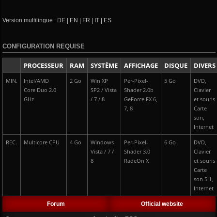
Version multilingue : DE | EN | FR | IT | ES
CONFIGURATION REQUISE
PROCESSEUR
RAM
SYSTÈME
AFFICHAGE
DISQUE
DIVERS
MIN.
Intel/AMD
2 Go
Win XP
Per-Pixel-
5 Go
DVD,
Core Duo 2.0
SP2 / Vista
Shader 2.0b
Clavier
GHz
/ 7 / 8
GeForce FX 6,
et souris
7, 8
Carte
son,
Internet
REC.
Multicore CPU
4 Go
Windows
Per-Pixel-
6 Go
DVD,
Vista / 7 /
Shader 3.0
Clavier
8
RadeOn X
et souris
Carte
son 5.1,
Internet
Forum
Official website