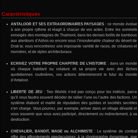
Caractéristiques
ANTALOOR ET SES EXTRAORDINAIRES PAYSAGES
: ce monde évolue
à son propre rythme et réagit à chacun de vos actes. Entre les sommets
enneigés des montagnes de Thalmont, dans les denses forêts de bambous
aux alentours d’Ashos ou encore sous l’insoutenable chaleur du désert de
Drak’ar, vous rencontrerez une imposante variété de races, de créatures et
monstres, et de styles architecturaux.
ECRIVEZ VOTRE PROPRE CHAPITRE DE L’HISTOIRE
: dans un monde
où chaque habitant ou créature vit sa propre vie avec des tâches
quotidiennes routinières, vos actions détermineront le futur du monde
d’Antaloor.
LIBERTE DE JEU
: Two Worlds n’est pas conçu pour les indécis, parce
qu’il vous faudra souvent décider de rallier l’une ou l’autre des factions. Un
système élaboré et maillé de réputation des guildes et sociétés secrètes
s’en charge. Vous pourrez, par exemple, arriver dans un village dévasté et
vous souvenir que vous avez participé, directement ou indirectement, à sa
destruction.
CHEVALIER, BANDIT, MAGE ou ALCHIMISTE
: Le système de combat
offre des affrontements spectaculaires, à la chorégraphie dynamique, que