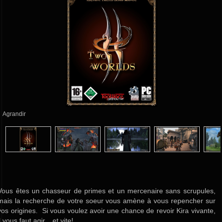
Agrandir
Vous êtes un chasseur de primes et un mercenaire sans scrupules,
mais la recherche de votre soeur vous amène à vous repencher sur
vos origines. Si vous voulez avoir une chance de revoir Kira vivante,
il vous faut agir... et vite!