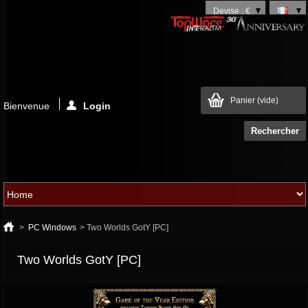
Devise : €
Panier
(vide)
Bienvenue
Login
>
PC Windows
>
Two Worlds GotY [PC]
Two Worlds GotY [PC]