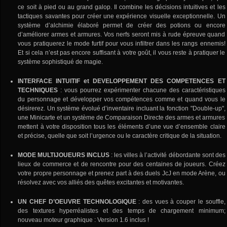
ce soit à pied ou au grand galop. Il combine les décisions intuitives et les
tactiques savantes pour créer une expérience visuelle exceptionnelle. Un
système d’alchimie élaboré permet de créer des potions ou encore
d’améliorer armes et armures. Vos nerfs seront mis à rude épreuve quand
vous pratiquerez le mode furtif pour vous infiltrer dans les rangs ennemis!
Et si cela n’est pas encore suffisant à votre goût, il vous reste à pratiquer le
système sophistiqué de magie.
INTERFACE INTUITIF et DEVELOPPEMENT DES COMPETENCES ET
TECHNIQUES
: vous pourrez expérimenter chacune des caractéristiques
du personnage et développer vos compétences comme et quand vous le
désirerez. Un système évolué d’inventaire incluant la fonction "Double-up",
une Minicarte et un système de Comparaison Directe des armes et armures
mettent à votre disposition tous les éléments d’une vue d’ensemble claire
et précise, quelle que soit l’urgence ou le caractère critique de la situation.
MODE MULTIJOUEURS INCLUS
: les villes à l’activité débordante sont des
lieux de commerce et de rencontre pour des centaines de joueurs. Créez
votre propre personnage et prenez part à des duels JcJ en mode Arène, ou
résolvez avec vos alliés des quêtes excitantes et motivantes.
UN CHEF D’OEUVRE TECHNOLOGIQUE
: des vues à couper le souffle,
des textures hyperréalistes et des temps de chargement minimum;
nouveau moteur graphique : Version 1.6 inclus !