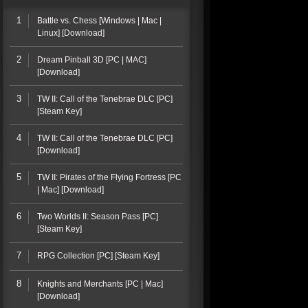
1
Battle vs. Chess [Windows | Mac |
Linux] [Download]
2
Dream Pinball 3D [PC | MAC]
[Download]
3
TW II: Call of the Tenebrae DLC [PC]
[Steam Key]
4
TW II: Call of the Tenebrae DLC [PC]
[Download]
5
TW II: Pirates of the Flying Fortress [PC
| Mac] [Download]
6
Two Worlds II: Season Pass [PC]
[Steam Key]
7
RPG Collection [PC] [Steam Key]
8
Knights and Merchants [PC | Mac]
[Download]