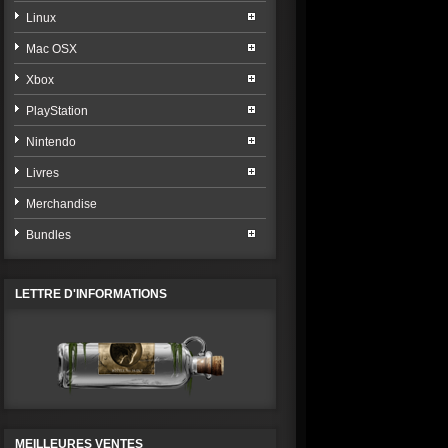
Linux
Mac OSX
Xbox
PlayStation
Nintendo
Livres
Merchandise
Bundles
LETTRE D'INFORMATIONS
MEILLEURES VENTES