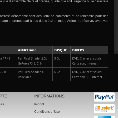
ne vue d’ensemble claire et précise, quelle que soit l’urgence ou le caractère
à l’activité débordante sont des lieux de commerce et de rencontre pour des
nnage et prenez part à des duels JcJ en mode Arène, ou résolvez avec vos
AFFICHAGE
DISQUE
DIVERS
a / 7 / 8
Per-Pixel-Shader 2.0b
5 Go
DVD, Clavier et souris
GeForce FX 6, 7, 8
Carte son, Internet
7 / 8
Per-Pixel-Shader 3.0
6 Go
DVD, Clavier et souris
RadeOn X
Carte son 5.1, Internet
PTE
INFORMATIONS
des
Imprint
Conditions of Use