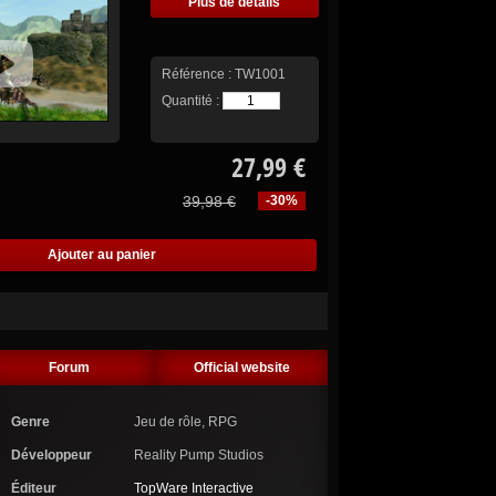
Plus de détails
Référence :
TW1001
Quantité :
27,99 €
39,98 €
-30%
Forum
Official website
Genre
Jeu de rôle, RPG
Développeur
Reality Pump Studios
Éditeur
TopWare Interactive