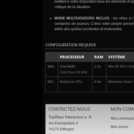
mettent à votre disposition tous les éléments d’u
critique de la situation.
MODE MULTIJOUEURS INCLUS
: les villes 
centaines de joueurs. Créez votre propre perso
alliés des quêtes excitantes et motivantes.
CONFIGURATION REQUISE
PROCESSEUR
RAM
SYSTÈME
MIN.
Intel/AMD
2 Go
Win XP SP2 / Vist
Core Duo 2.0 GHz
REC.
Multicore CPU
4 Go
Windows Vista / 
CONTACTEZ-NOUS
MON COM
TopWare Interactive e. K.
Mes comman
Am Erlengraben 4
Mes avoirs
76275 Ettlingen