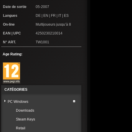
Date de sortie
05-2007
Langues
DE | EN | FR | IT | ES
On-line
Multijoueurs jusqu’à 8
EAN | UPC
4250230210014
N° ART.
TW1001
Age Rating:
CATÉGORIES
PC Windows
Downloads
Steam Keys
Retail