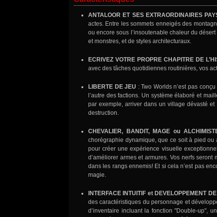
ANTALOOR ET SES EXTRAORDINAIRES PA
actes. Entre les sommets enneigés des montagn
ou encore sous l’insoutenable chaleur du désert
et monstres, et de styles architecturaux.
ECRIVEZ VOTRE PROPRE CHAPITRE DE L’H
avec des tâches quotidiennes routinières, vos ac
LIBERTE DE JEU
: Two Worlds n’est pas conçu p
l’autre des factions. Un système élaboré et mail
par exemple, arriver dans un village dévasté et
destruction.
CHEVALIER, BANDIT, MAGE ou ALCHIMIS
chorégraphie dynamique, que ce soit à pied ou au
pour créer une expérience visuelle exceptionne
d’améliorer armes et armures. Vos nerfs seront m
dans les rangs ennemis! Et si cela n’est pas enco
magie.
INTERFACE INTUITIF et DEVELOPPEMENT 
des caractéristiques du personnage et dévelop
d’inventaire incluant la fonction "Double-up",