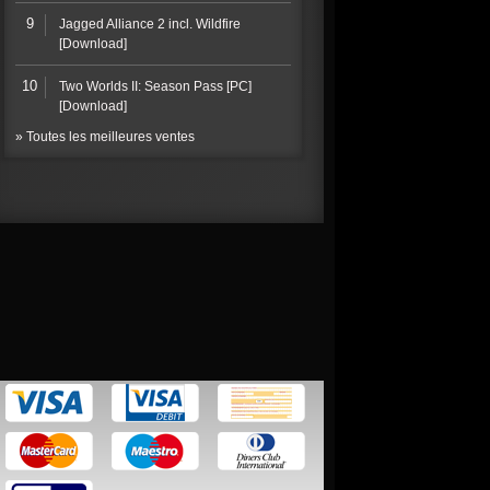
9
Jagged Alliance 2 incl. Wildfire
[Download]
10
Two Worlds II: Season Pass [PC]
[Download]
» Toutes les meilleures ventes