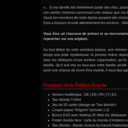
«
... Si ma famille fait réellement partie des élus, po
ces vieilles histoires concernant une relique que ma f
Seuls les membres de notre lignée auraient été choisi
Kyra a toujours écouté attentivement les anciens... Ma
Vous êtes un chasseur de primes et un mercenaire
repencher sur vos origines.
Au tout début de votre aventure épique, une missio
temps une piste mystérieuse, le premier indice depuis
avec les délégués d’une sombre organisation, qu’ils o
famille. Qu’il soit vrai ou faux que votre famille ait 
avoir une chance de revoir Kira vivante, il vous faut agir.
Contenu de la Édition Royale
Version multilingue : DE | EN | FR | IT | ES
Two Worlds T-Shirt
Jeu de 55 cartes (design de 'Two Worlds')
Coupe-papier "Kilgorin" (échelle 1:4)
Bonus DVD avec Making Of, Web-Kit, Wallpaper
Poster double-face : carte du monde d'Antaloor et
Two Worlds - Bande Sonore by Harold Faltermey