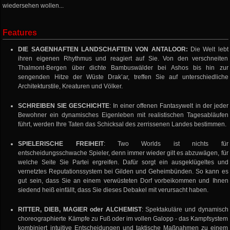
wiedersehen wollen...
Features
DIE SAGENHAFTEN LANDSCHAFTEN VON ANTALOOR:
Die Welt lebt
ihren eigenen Rhythmus und reagiert auf Sie. Von den verschneiten
Thalmont-Bergen über dichte Bambuswälder bei Ashos bis hin zur
sengenden Hitze der Wüste Drak’ar, treffen Sie auf unterschiedliche
Architekturstile, Kreaturen und Völker.
SCHREIBEN SIE GESCHICHTE
: In einer offenen Fantasywelt in der jeder
Bewohner ein dynamisches Eigenleben mit realistischen Tagesabläufen
führt, werden Ihre Taten das Schicksal des zerrissenen Landes bestimmen.
SPIELERISCHE FREIHEIT
: Two Worlds ist nichts für
entscheidungsschwache Spieler, denn immer wieder gilt es abzuwägen, für
welche Seite Sie Partei ergreifen. Dafür sorgt ein ausgeklügeltes und
vernetztes Reputationssystem bei Gilden und Geheimbünden. So kann es
gut sein, dass Sie an einem verwüsteten Dorf vorbeikommen und Ihnen
siedend heiß einfällt, dass Sie dieses Debakel mit verursacht haben.
RITTER, DIEB, MAGIER oder ALCHEMIST
: Spektakuläre und dynamisch
choreographierte Kämpfe zu Fuß oder im vollen Galopp - das Kampfsystem
kombiniert intuitive Entscheidungen und taktische Maßnahmen zu einem