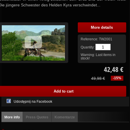
Die jüngere Schwester des Helden Kyra verschwindet...
More details
Reference:
TW2001
Quantity:
Warning: Last items in
stock!
42,48 €
49,98 €
-15%
Udostępnij na Facebook
More info
Press Quotes
Komentarze