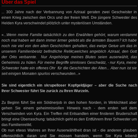
Über das Spiel
... 300 Jahre nach der Verbannung von Aziraal geraten zwei Geschwister in
einen Krieg zwischen den Orcs und der freien Welt. Die jüngere Schwester des
Helden Kyra verschwindet plötzlich unter mysteriösen Umständen.
«
...Wenn meine Familie tatsächlich zu den Erwählten gehört, warum verdammt
noch mal haben wir dann immer ärmer gelebt als die ärmsten Bauern? Ich habe
noch nie viel von den alten Geschichten gehalten, das ewige Getue um das in
unserem Familienbesitz befindliche Relikt,welches angeblich Aziraal, den Gott
der Orks verbannte. Nur Angehörige meines Blutes seien auserwählt, das
Geheimnis zu hüten. Für meine Begriffe sinnloses Geschwätz, - nur Kyra, meine
Schwester hatte ein offenes Ohr für die Geschichten der Alten... Aber nun ist sie
seit einigen Monaten spurlos verschwunden...
»
Sie sind eigentlich ein skrupelloser Kopfgeldjäger – aber die Suche nach
Ihrer Schwester führt Sie zurück zu Ihren Wurzeln.
Zu Beginn führt Sie ein Söldnerjob in den hohen Norden, in Wirklichkeit aber
gehen Sie einem geheimnisvollen Hinweis nach - dem ersten seit dem
Verschwinden von Kyra. Ein Treffen mit Entsandten einer finsteren Bruderschaft
bringt eine Überraschung: tatsächlich geht es den Entführern Ihrer Schwester um
das Familienrelikt.
Ob nun etwas Wahres an Ihrer Auserwähltheit dran ist - die anderen glauben
offensichtlich daran und Sie müssen handeln, wenn Sie Kyra lebend