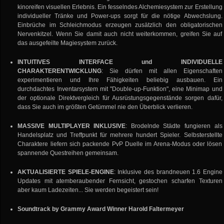
kinoreifen visuellen Erlebnis. Ein fesselndes Alchemiesystem zur Erstellung
individueller Tränke und Power-ups sorgt für die nötige Abwechslung.
Einbrüche im Schleichmodus erzeugen zusätzlich den obligatorischen
Nervenkitzel. Wenn Sie damit auch nicht weiterkommen, greifen Sie auf
das ausgefeilte Magiesystem zurück.
INTUITIVES INTERFACE und INDIVIDUELLE
CHARAKTERENTWICKLUNG
: Sie dürfen mit allen Eigenschaften
experimentieren und Ihre Fähigkeiten beliebig ausbauen. Ein
durchdachtes Inventarsystem mit "Double-up-Funktion", eine Minimap und
der optionale Direktvergleich für Ausrüstungsgegenstände sorgen dafür,
dass Sie auch im größten Getümmel nie den Überblick verlieren.
MASSIVE MULTIPLAYER INKLUSIVE
: Brodelnde Städte fungieren als
Handelsplatz und Treffpunkt für mehrere hundert Spieler. Selbsterstellte
Charaktere liefern sich packende PvP Duelle im Arena-Modus oder lösen
spannende Questreihen gemeinsam.
AKTUALISIERTE SPIELE-ENGINE
: Inklusive des brandneuen 1.6 Engine
Updates mit atemberaubender Fernsicht, gestochen scharfen Texturen
aber kaum Ladezeiten... Sie werden begeistert sein!
Soundtrack by Grammy Award Winner Harold Faltermeyer