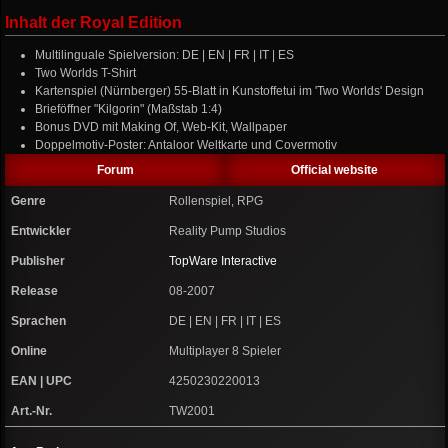
Inhalt der Royal Edition
Multilinguale Spielversion: DE | EN | FR | IT | ES
Two Worlds T-Shirt
Kartenspiel (Nürnberger) 55-Blatt in Kunstoffetui im 'Two Worlds' Design
Brieföffner "Kilgorin" (Maßstab 1:4)
Bonus DVD mit Making Of, Web-Kit, Wallpaper
Doppelmotiv-Poster: Antaloor Weltkarte und Covermotiv
Forum
Official website
Genre
Rollenspiel, RPG
Entwickler
Reality Pump Studios
Publisher
TopWare Interactive
Release
08-2007
Sprachen
DE | EN | FR | IT | ES
Online
Multiplayer 8 Spieler
EAN | UPC
4250230220013
Art.-Nr.
TW2001