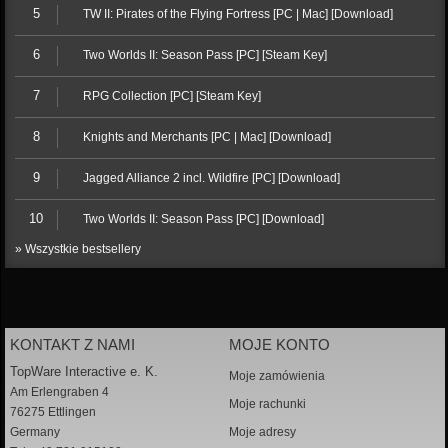
5
TW II: Pirates of the Flying Fortress [PC | Mac] [Download]
6
Two Worlds II: Season Pass [PC] [Steam Key]
7
RPG Collection [PC] [Steam Key]
8
Knights and Merchants [PC | Mac] [Download]
9
Jagged Alliance 2 incl. Wildfire [PC] [Download]
10
Two Worlds II: Season Pass [PC] [Download]
» Wszystkie bestsellery
KONTAKT Z NAMI
MOJE KONTO
TopWare Interactive e. K.
Moje zamówienia
Am Erlengraben 4
Moje rachunki
76275 Ettlingen
Germany
Moje adresy