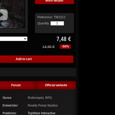
More details
Reference:
TW1012
Quantity:
7,48 €
14,95 €
-50%
Forum
Official website
Genre
Rollenspiel, RPG
Entwickler
Reality Pump Studios
Publisher
TopWare Interactive