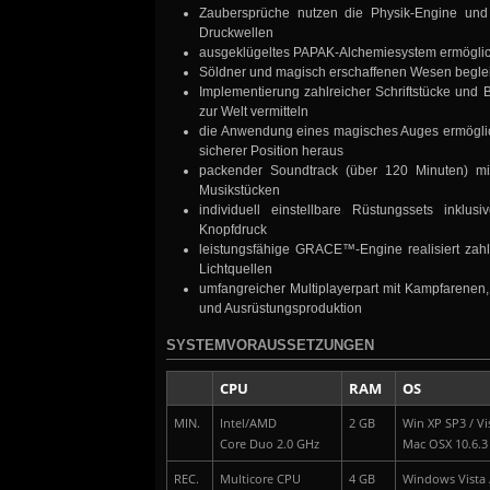
Zaubersprüche nutzen die Physik-Engine und 
Druckwellen
ausgeklügeltes PAPAK-Alchemiesystem ermöglich
Söldner und magisch erschaffenen Wesen begleit
Implementierung zahlreicher Schriftstücke und 
zur Welt vermitteln
die Anwendung eines magisches Auges ermöglic
sicherer Position heraus
packender Soundtrack (über 120 Minuten) mit
Musikstücken
individuell einstellbare Rüstungssets inklu
Knopfdruck
leistungsfähige GRACE™-Engine realisiert zah
Lichtquellen
umfangreicher Multiplayerpart mit Kampfarenen
und Ausrüstungsproduktion
SYSTEMVORAUSSETZUNGEN
CPU
RAM
OS
MIN.
Intel/AMD
2 GB
Win XP SP3 / Vis
Core Duo 2.0 GHz
Mac OSX 10.6.3
REC.
Multicore CPU
4 GB
Windows Vista /