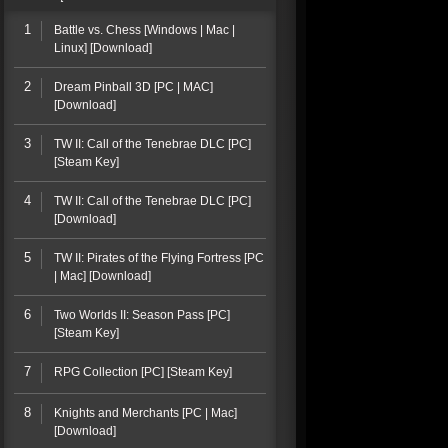
1
Battle vs. Chess [Windows | Mac |
Linux] [Download]
2
Dream Pinball 3D [PC | MAC]
[Download]
3
TW II: Call of the Tenebrae DLC [PC]
[Steam Key]
4
TW II: Call of the Tenebrae DLC [PC]
[Download]
5
TW II: Pirates of the Flying Fortress [PC
| Mac] [Download]
6
Two Worlds II: Season Pass [PC]
[Steam Key]
7
RPG Collection [PC] [Steam Key]
8
Knights and Merchants [PC | Mac]
[Download]