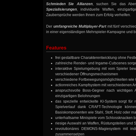
Schmieden Sie Allianzen
, suchen Sie das Aben
Spezialisierungen
, individuelle Waffen, einzigart
Zaubersprüche werden Ihnen zum Erfolg verhelfen.
Der
umfangreiche Multiplayer-Part
mit fünf verschi
in einer eigenständigen Mehrspieler-Kampagne und bie
Features
frei gestaltbare Charakterentwicklung ohne Fest
zahlreiche Render- und Ingame-Cutscenes sorgen 
interaktive Spielumgebung mit vom Spieler be
verschiedener Öffnungsmechanismen
verschiedene Fortbewegungsmöglichkeiten wie G
actionreiches Kampfsystem mit verschiedenen A
anspruchsvolle Boss-Gegner nach wichtigen A
einzigartigen Belohnungen
das spezielle entwickelte KI-System sorgt fü
Spielverlauf dank CRAFT-Technologie könn
Basiskomponenten wie Stahl, Stoff, Holz oder m
unterhaltsame Minispiele vom Schlossknacken bi
riesige Auswahl an Waffen, Rüstungsteilen und 
revolutionäres DEMONS-Magiesystem mit indi
zusammensetzen