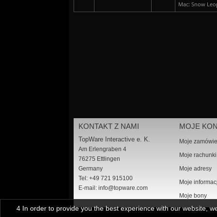
Mac: Snow Leo
KONTAKT Z NAMI
MOJE KO
TopWare Interactive e. K.
Moje zamówie
Am Erlengraben 4
Moje rachunki
76275 Ettlingen
Germany
Moje adresy
Tel: +49 721 915100
Moje informac
E-mail:
info@topware.com
Moje bony
4 In order to provide you the best experience with our website, 