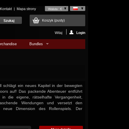
Kontakt
Mapa strony
Waluta : €
Koszyk
(pusty)
Witaj
Login
rchandise
Bundles
I
schlägt ein neues Kapitel in der bewegten
loors auf! Das packende Abenteuer entführt
 in die eigene, rätselhafte Vergangenheit,
rraschende Wendungen und versetzt den
e neue Dimension des Rollenspiels. Der