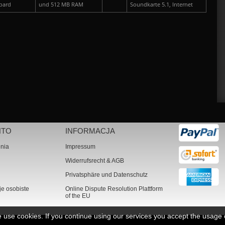
pard
und 512 MB RAM
Soundkarte 5.1, Internet
NTO
INFORMACJA
nia
Impressum
Widerrufsrecht & AGB
Privatsphäre und Datenschutz
je osobiste
Online Dispute Resolution Plattform
of the EU
we use cookies. If you continue using our services you accept the usage