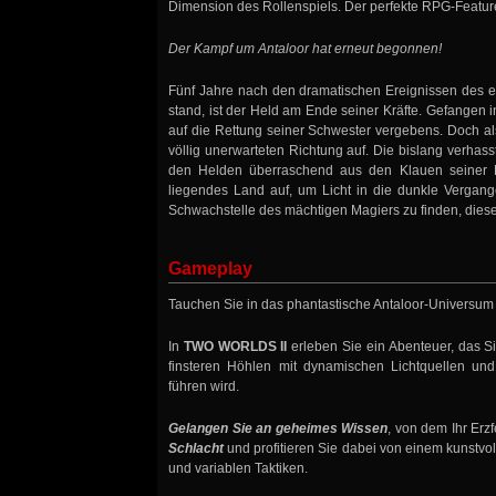
Dimension des Rollenspiels. Der perfekte RPG-Feature
Der Kampf um Antaloor hat erneut begonnen!
Fünf Jahre nach den dramatischen Ereignissen des e
stand, ist der Held am Ende seiner Kräfte. Gefangen 
auf die Rettung seiner Schwester vergebens. Doch al
völlig unerwarteten Richtung auf. Die bislang verha
den Helden überraschend aus den Klauen seiner Pe
liegendes Land auf, um Licht in die dunkle Vergan
Schwachstelle des mächtigen Magiers zu finden, dies
Gameplay
Tauchen Sie in das phantastische Antaloor-Universum 
In
TWO WORLDS II
erleben Sie ein Abenteuer, das S
finsteren Höhlen mit dynamischen Lichtquellen un
führen wird.
Gelangen Sie an geheimes Wissen
, von dem Ihr Erz
Schlacht
und profitieren Sie dabei von einem kunstvo
und variablen Taktiken.