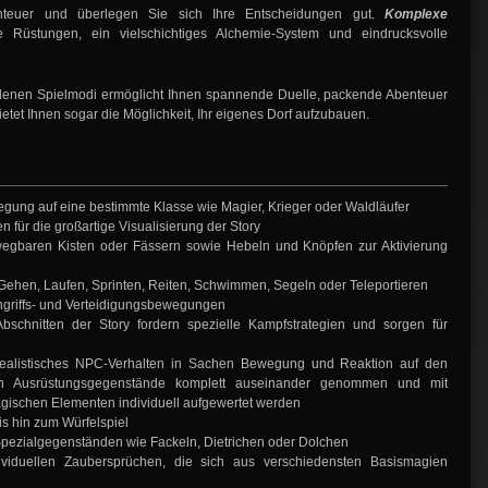
teuer und überlegen Sie sich Ihre Entscheidungen gut.
Komplexe
ige Rüstungen, ein vielschichtiges Alchemie-System und eindrucksvolle
edenen Spielmodi ermöglicht Ihnen spannende Duelle, packende Abenteuer
tet Ihnen sogar die Möglichkeit, Ihr eigenes Dorf aufzubauen.
legung auf eine bestimmte Klasse wie Magier, Krieger oder Waldläufer
für die großartige Visualisierung der Story
wegbaren Kisten oder Fässern sowie Hebeln und Knöpfen zur Aktivierung
ehen, Laufen, Sprinten, Reiten, Schwimmen, Segeln oder Teleportieren
ngriffs- und Verteidigungsbewegungen
bschnitten der Story fordern spezielle Kampfstrategien und sorgen für
r realistisches NPC-Verhalten in Sachen Bewegung und Reaktion auf den
en Ausrüstungsgegenstände komplett auseinander genommen und mit
agischen Elementen individuell aufgewertet werden
s hin zum Würfelspiel
Spezialgegenständen wie Fackeln, Dietrichen oder Dolchen
viduellen Zaubersprüchen, die sich aus verschiedensten Basismagien