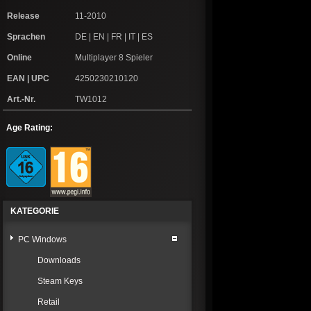
Release
11-2010
Sprachen
DE | EN | FR | IT | ES
Online
Multiplayer 8 Spieler
EAN | UPC
4250230210120
Art.-Nr.
TW1012
Age Rating:
KATEGORIE
PC Windows
Downloads
Steam Keys
Retail