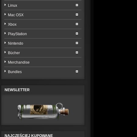
Linux
Mac OSX
Xbox
PlayStation
Nintendo
Bücher
Merchandise
Bundles
NEWSLETTER
NAJCZĘŚCIEJ KUPOWANE