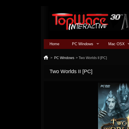
Home
PC Windows
Mac OSX
>
PC Windows
>
Two Worlds II [PC]
Two Worlds II [PC]