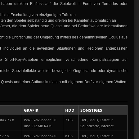
haben direkten Einfluss auf die Spielwelt in Form von Tornados oder
t die Erschaffung von einzigartigen Tränken
en den Spieler selbständig und greifen bei Kämpfen automatisch an
Bücher, die dem Spieler neue Quests und bei Bedarf weitere Informationen
ht die Erforschung der Umgebung mittels des geheimnisvollen Oculus aus
 individuell an die jeweiligen Situationen und Regionen angepassten
sive Short-Key-Adaption ermöglichen verschiedene Kampfstrategien auf
lreiche Spezialeffekte wie frei bewegliche Gegenstände oder dynamische
, Quests und einer Aufbausimulation mit eigenem Dorf zur eigenen Waffen-
GRAFIK
HDD
SONSTIGES
ta / 7 / 8
Per-Pixel-Shader 3.0
7 GB
DVD, Maus, Tastatur
und 512 MB RAM
Soundkarte, Internet
 7 / 8
Per-Pixel-Shader 4.0
8 GB
DVD, Maus, Tastatur