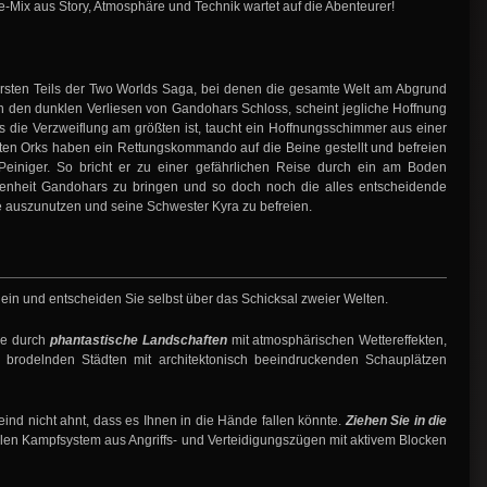
-Mix aus Story, Atmosphäre und Technik wartet auf die Abenteurer!
rsten Teils der Two Worlds Saga, bei denen die gesamte Welt am Abgrund
in den dunklen Verliesen von Gandohars Schloss, scheint jegliche Hoffnung
s die Verzweiflung am größten ist, taucht ein Hoffnungsschimmer aus einer
ssten Orks haben ein Rettungskommando auf die Beine gestellt und befreien
iniger. So bricht er zu einer gefährlichen Reise durch ein am Boden
genheit Gandohars zu bringen und so doch noch die alles entscheidende
e auszunutzen und seine Schwester Kyra zu befreien.
ein und entscheiden Sie selbst über das Schicksal zweier Welten.
ie durch
phantastische Landschaften
mit atmosphärischen Wettereffekten,
d brodelnden Städten mit architektonisch beeindruckenden Schauplätzen
feind nicht ahnt, dass es Ihnen in die Hände fallen könnte.
Ziehen Sie in die
llen Kampfsystem aus Angriffs- und Verteidigungszügen mit aktivem Blocken