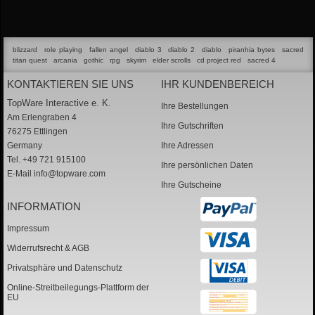
blizzard
role playing
fallen angel
diablo 3
diablo 2
diablo
piranhia bytes
sacred
titan quest
arcania
gothic
rpg
skyrim
elder scrolls
cd project red
sacred 4
KONTAKTIEREN SIE UNS
IHR KUNDENBEREICH
TopWare Interactive e. K.
Ihre Bestellungen
Am Erlengraben 4
Ihre Gutschriften
76275 Ettlingen
Germany
Ihre Adressen
Tel. +49 721 915100
Ihre persönlichen Daten
E-Mail
info@topware.com
Ihre Gutscheine
INFORMATION
Impressum
Widerrufsrecht & AGB
Privatsphäre und Datenschutz
Online-Streitbeilegungs-Plattform der
EU