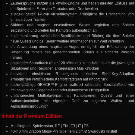
Zaubersprüche nutzen die Physik-Engine und haben direkten Einfluss auf
die Spielwelt in Form von Tornados oder Druckwellen
ausgeklügeltes PAPAK-Alchemiesystem ermöglicht die Erschaffung von
einzigartigen Tränken
Söldner und magisch erschaffenen Wesen begleiten den Spieler
selbständig und greifen bei Kämpfen automatisch an
Implementierung zahlreicher Schriftstücke und Bücher, die dem Spieler
neue Quests und bei Bedarf weitere Informationen zur Welt vermitteln
die Anwendung eines magisches Auges ermöglicht die Erforschung der
Umgebung mittels des geheimnisvollen Oculus aus sicherer Position
heraus
packender Soundtrack (über 120 Minuten) mit individuell an die jeweiligen
Situationen und Regionen angepassten Musikstücken
individuell einstellbare Rüstungssets inklusive Short-Key-Adaption
ermöglichen verschiedene Kampfstrategien auf Knopfdruck
leistungsfähige GRACE™-Engine realisiert zahlreiche Spezialeffekte wie
frei bewegliche Gegenstände oder dynamische Lichtquellen
umfangreicher Multiplayerpart mit Kampfarenen, Quests und einer
Aufbausimulation mit eigenem Dorf zur eigenen Waffen- und
Ausrüstungsproduktion
Inhalt der Premium Edition
Multilinguale Spielversion: DE | EN | FR | IT | ES
40x40 mm Dragon Mega-Pin mit einem 2 cm Ø Swarovski Kristall