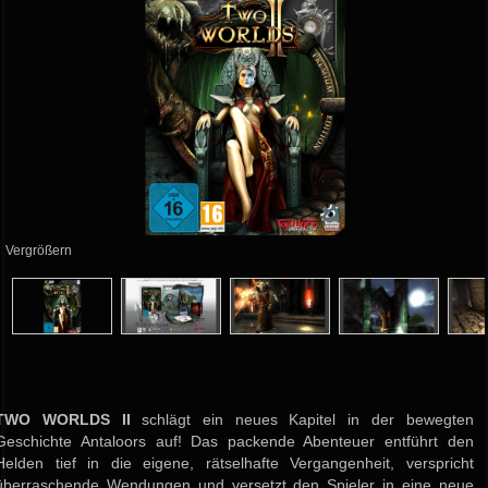
Vergrößern
TWO WORLDS II
schlägt ein neues Kapitel in der bewegten
Geschichte Antaloors auf! Das packende Abenteuer entführt den
Helden tief in die eigene, rätselhafte Vergangenheit, verspricht
überraschende Wendungen und versetzt den Spieler in eine neue