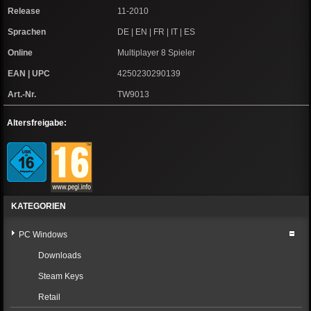
Release
11-2010
Sprachen
DE | EN | FR | IT | ES
Online
Multiplayer 8 Spieler
EAN | UPC
4250230290139
Art.-Nr.
TW9013
Altersfreigabe:
KATEGORIEN
PC Windows
Downloads
Steam Keys
Retail