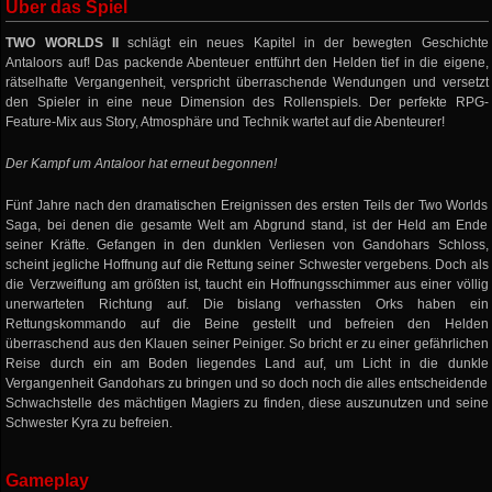
Über das Spiel
TWO WORLDS II
schlägt ein neues Kapitel in der bewegten Geschichte
Antaloors auf! Das packende Abenteuer entführt den Helden tief in die eigene,
rätselhafte Vergangenheit, verspricht überraschende Wendungen und versetzt
den Spieler in eine neue Dimension des Rollenspiels. Der perfekte RPG-
Feature-Mix aus Story, Atmosphäre und Technik wartet auf die Abenteurer!
Der Kampf um Antaloor hat erneut begonnen!
Fünf Jahre nach den dramatischen Ereignissen des ersten Teils der Two Worlds
Saga, bei denen die gesamte Welt am Abgrund stand, ist der Held am Ende
seiner Kräfte. Gefangen in den dunklen Verliesen von Gandohars Schloss,
scheint jegliche Hoffnung auf die Rettung seiner Schwester vergebens. Doch als
die Verzweiflung am größten ist, taucht ein Hoffnungsschimmer aus einer völlig
unerwarteten Richtung auf. Die bislang verhassten Orks haben ein
Rettungskommando auf die Beine gestellt und befreien den Helden
überraschend aus den Klauen seiner Peiniger. So bricht er zu einer gefährlichen
Reise durch ein am Boden liegendes Land auf, um Licht in die dunkle
Vergangenheit Gandohars zu bringen und so doch noch die alles entscheidende
Schwachstelle des mächtigen Magiers zu finden, diese auszunutzen und seine
Schwester Kyra zu befreien.
Gameplay