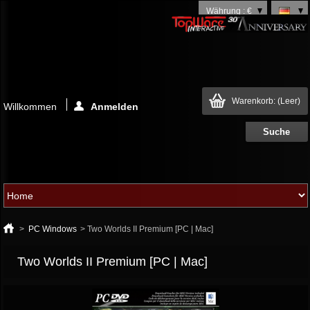
Währung : €
Warenkorb:
(Leer)
Willkommen
Anmelden
>
PC Windows
>
Two Worlds II Premium [PC | Mac]
Two Worlds II Premium [PC | Mac]