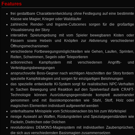
Features
frei gestaltbare Charakterentwicklung ohne Festlegung auf eine bestimmte
Klasse wie Magier, Krieger oder Waldläufer
zahlreiche Render- und Ingame-Cutscenes sorgen für die großartige
Visualisierung der Story
interaktive Spielumgebung mit vom Spieler bewegbaren Kisten oder
Fässern sowie Hebeln und Knöpfen zur Aktivierung verschiedener
Öffnungsmechanismen
verschiedene Fortbewegungsmöglichkeiten wie Gehen, Laufen, Sprinten,
Reiten, Schwimmen, Segeln oder Teleportieren
actionreiches Kampfsystem mit verschiedenen Angriffs- und
Verteidigungsbewegungen
anspruchsvolle Boss-Gegner nach wichtigen Abschnitten der Story fordern
spezielle Kampfstrategien und sorgen für einzigartigen Belohnungen
das spezielle entwickelte KI-System sorgt für realistisches NPC-Verhalten
in Sachen Bewegung und Reaktion auf den Spielverlauf dank CRAFT-
Technologie können Ausrüstungsgegenstände komplett auseinander
genommen und mit Basiskomponenten wie Stahl, Stoff, Holz oder
magischen Elementen individuell aufgewertet werden
unterhaltsame Minispiele vom Schlossknacken bis hin zum Würfelspiel
riesige Auswahl an Waffen, Rüstungsteilen und Spezialgegenständen wie
Fackeln, Dietrichen oder Dolchen
revolutionäres DEMONS-Magiesystem mit individuellen Zaubersprüchen,
die sich aus verschiedensten Basismagien zusammensetzen