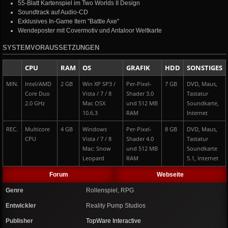
55-Blatt Kartenspiel im Two Worlds II Design
Soundtrack auf Audio-CD
Exklusives In-Game Item "Battle Axe"
Wendeposter mit Covermotiv und Antaloor Weltkarte
SYSTEMVORAUSSETZUNGEN
CPU
RAM
OS
GRAFIK
HDD
SONSTIGES
MIN.
Intel/AMD
2 GB
Win XP SP3 /
Per-Pixel-
7 GB
DVD, Maus,
Core Duo
Vista / 7 / 8
Shader 3.0
Tastatur
2.0 GHz
Mac OSX
und 512 MB
Soundkarte,
10.6.3
RAM
Internet
REC.
Multicore
4 GB
Windows
Per-Pixel-
8 GB
DVD, Maus,
CPU
Vista / 7 / 8
Shader 4.0
Tastatur
Mac: Snow
und 512 MB
Soundkarte
Leopard
RAM
5.1, Internet
Forum
Webseite
Genre
Rollenspiel, RPG
Entwickler
Reality Pump Studios
Publisher
TopWare Interactive