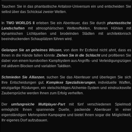
Tauchen Sie in das phantastische Antaloor-Universum ein und entscheiden Sie
selbst über das Schicksal zweier Welten.
In
TWO WORLDS II
erleben Sie ein Abenteuer, das Sie durch
phantastische
Landschaften
mit atmosphärischen Wettereffekten, finsteren Höhlen mit
dynamischen Lichtquellen und brodelnden Städten mit architektonisch
beeindruckenden Schauplätzen führen wird.
Gelangen Sie an geheimes Wissen
, von dem Ihr Erzfeind nicht ahnt, dass es
Ihnen in die Hände fallen könnte.
Ziehen Sie in die Schlacht
und profitieren Sie
dabei von einem kunstvollen Kampfsystem aus Angriffs- und Verteidigungszügen
mit aktivem Blocken und variablen Taktiken.
Schmieden Sie Allianzen
, suchen Sie das Abenteuer und überlegen Sie sich
Ihre Entscheidungen gut.
Komplexe Spezialisierungen
, individuelle Waffen,
einzigartige Rüstungen, ein vielschichtiges Alchemie-System und eindrucksvolle
Zaubersprüche werden Ihnen zum Erfolg verhelfen.
Der
umfangreiche Multiplayer-Part
mit fünf verschiedenen Spielmodi
ermöglicht Ihnen spannende Duelle, packende Abenteuer in einer
eigenständigen Mehrspieler-Kampagne und bietet Ihnen sogar die Möglichkeit,
Ihr eigenes Dorf aufzubauen.