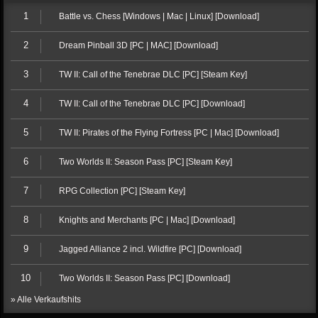
1
Battle vs. Chess [Windows | Mac | Linux] [Download]
2
Dream Pinball 3D [PC | MAC] [Download]
3
TW II: Call of the Tenebrae DLC [PC] [Steam Key]
4
TW II: Call of the Tenebrae DLC [PC] [Download]
5
TW II: Pirates of the Flying Fortress [PC | Mac] [Download]
6
Two Worlds II: Season Pass [PC] [Steam Key]
7
RPG Collection [PC] [Steam Key]
8
Knights and Merchants [PC | Mac] [Download]
9
Jagged Alliance 2 incl. Wildfire [PC] [Download]
10
Two Worlds II: Season Pass [PC] [Download]
» Alle Verkaufshits