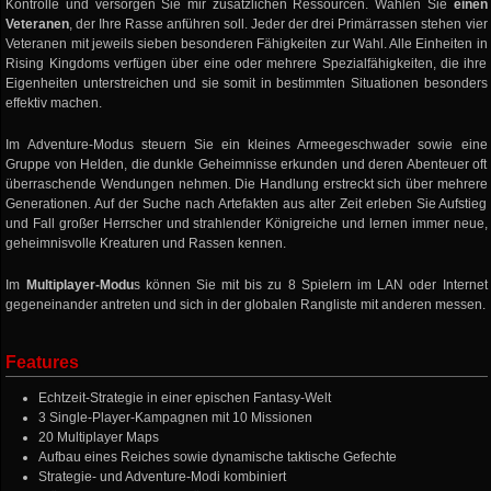
Kontrolle und versorgen Sie mir zusätzlichen Ressourcen. Wählen Sie
einen
Veteranen
, der Ihre Rasse anführen soll. Jeder der drei Primärrassen stehen vier
Veteranen mit jeweils sieben besonderen Fähigkeiten zur Wahl. Alle Einheiten in
Rising Kingdoms verfügen über eine oder mehrere Spezialfähigkeiten, die ihre
Eigenheiten unterstreichen und sie somit in bestimmten Situationen besonders
effektiv machen.
Im Adventure-Modus steuern Sie ein kleines Armeegeschwader sowie eine
Gruppe von Helden, die dunkle Geheimnisse erkunden und deren Abenteuer oft
überraschende Wendungen nehmen. Die Handlung erstreckt sich über mehrere
Generationen. Auf der Suche nach Artefakten aus alter Zeit erleben Sie Aufstieg
und Fall großer Herrscher und strahlender Königreiche und lernen immer neue,
geheimnisvolle Kreaturen und Rassen kennen.
Im
Multiplayer-Modu
s können Sie mit bis zu 8 Spielern im LAN oder Internet
gegeneinander antreten und sich in der globalen Rangliste mit anderen messen.
Features
Echtzeit-Strategie in einer epischen Fantasy-Welt
3 Single-Player-Kampagnen mit 10 Missionen
20 Multiplayer Maps
Aufbau eines Reiches sowie dynamische taktische Gefechte
Strategie- und Adventure-Modi kombiniert