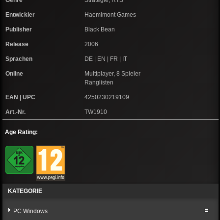
Genre
Strategie, RTS
Entwickler
Haemimont Games
Publisher
Black Bean
Release
2006
Sprachen
DE | EN | FR | IT
Online
Multiplayer, 8 Spieler
Ranglisten
EAN | UPC
4250230219109
Art.-Nr.
TW1910
Age Rating:
KATEGORIE
PC Windows