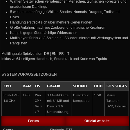
Wählen Sie zwischen verräterischen Menschen, teuflischen Foresters und
gnadenlosen Darklings
5 weitere unabhängige Völker: Shades, Nomads, Dragons, Trolls und
Elves
Handlung erstreckt sich über mehrere Generationen
Große Anführer, mächtige Zauberer und magische Kreaturen
Kämpfe gegen übermächtige Widersacher
Multiplayer für bis zu 8 Spieler in LAN oder Internet mit Wertungsystem und
Ranglisten
Multilinguale Spielversion: DE | EN | FR | IT
inklusive 64-seitigem Handbuch, Soundtrack und Karte von Equida
SYSTEMVORAUSSETZUNGEN
CPU
RAM
OS
GRAFIK
SOUND
HDD
SONSTIGES
Intel/AMD
1 GB
Win
3D Grafikkarte
DirectX 9.c
1 GB
Maus,
1.0 GHz
XP /
mit 64 MB und
kompatibel
Tastatur
Vista
DirectX 9.0
DVD, Internet
/ 7
Unterstützung
Forum
Official website