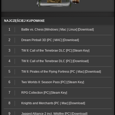
NAJCZĘŚCIEJ KUPOWANE
1
Battle vs. Chess [Windows | Mac | Linux] [Download]
2
Dream Pinball 3D [PC | MAC] [Download]
3
TW II: Call of the Tenebrae DLC [PC] [Steam Key]
4
TW II: Call of the Tenebrae DLC [PC] [Download]
5
TW II: Pirates of the Flying Fortress [PC | Mac] [Download]
6
Two Worlds II: Season Pass [PC] [Steam Key]
7
RPG Collection [PC] [Steam Key]
8
Knights and Merchants [PC | Mac] [Download]
9
Jagged Alliance 2 incl. Wildfire [PC] [Download]