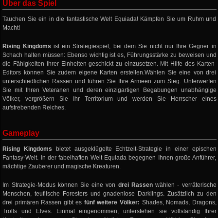
Über das Spiel
Tauchen Sie ein in die fantastische Welt Equiada! Kämpfen Sie um Ruhm und
Macht!
Rising Kingdoms
ist ein Strategiespiel, bei dem Sie nicht nur Ihre Gegner in
Schach halten müssen: Ebenso wichtig ist es, Führungsstärke zu beweisen und
die Fähigkeiten Ihrer Einheiten geschickt zu einzusetzen. Mit Hilfe des Karten-
Editors können Sie zudem eigene Karten erstellen.Wählen Sie eine von drei
unterschiedlichen Rassen und führen Sie Ihre Armeen zum Sieg. Unterwerfen
Sie mit Ihren Veteranen und deren einzigartigen Begabungen unabhängige
Völker, vergrößern Sie Ihr Territorium und werden Sie Herrscher eines
aufstrebenden Reiches.
Gameplay
Rising Kingdoms
bietet ausgeklügelte Echtzeit-Strategie in einer epischen
Fantasy-Welt. In der fabelhaften Welt Equiada begegnen Ihnen große Anführer,
mächtige Zauberer und magische Kreaturen.
Im Strategie-Modus können Sie eine von
drei Rassen
wählen - verräterische
Menschen, teuflische Foresters und gnadenlose Darklings. Zusätzlich zu den
drei primären Rassen gibt es
fünf weitere Völker:
Shades, Nomads, Dragons,
Trolls und Elves. Einmal eingenommen, unterstehen sie vollständig Ihrer