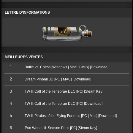
LETTRE D'INFORMATIONS
MEILLEURES VENTES
1
Battle vs. Chess [Windows | Mac | Linux] [Download]
2
Dream Pinball 3D [PC | MAC] [Download]
3
TW II: Call of the Tenebrae DLC [PC] [Steam Key]
4
TW II: Call of the Tenebrae DLC [PC] [Download]
5
TW II: Pirates of the Flying Fortress [PC | Mac] [Download]
6
Two Worlds II: Season Pass [PC] [Steam Key]