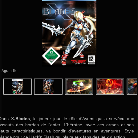
Agrandir
Dans
X-Blades
, le joueur joue le rôle d'Ayumi qui a survécu aux
assauts des hordes de l'enfer. L'héroïne, avec ces armes et ses
sauts caractéristiques, va bondir d'aventures en aventures. Style
Manga pour ce Hack'n'Slash qui plaira aux fans des jeux d'action.