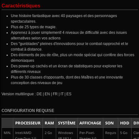
Caractéristiques
Une histoire fantastique avec 40 paysages et des personnages
spectaculaires.
Plus de 25 types de magie.
Apprenez à jouer simplement! 4 niveaux de difficulté avec des issues
alternatives selon vos actions
Des "gunblades" pleines d'innovations pour le combat rapproché et le
combat à distance.
Des éléments de jeu de rôle, plus un mode spécial qui confère des forces
démoniaques
Des power-up cachés et un écran de statistiques pour explorer les
différents niveaux
Plus de 30 classes d'opposants, dont des Maîtres et une innovante
conception des niveaux de jeu
Version multilingue : DE | EN | FR | IT | ES
CONFIGURATION REQUISE
PROCESSEUR
RAM
SYSTÈME
AFFICHAGE
SON
HDD
DI
MIN.
Intel/AMD
2 Go
Windows
Per-Pixel-
Requis
5 Go
Cla
Core Duo 2.0
XP SP2 /
Shader 3.0
et 