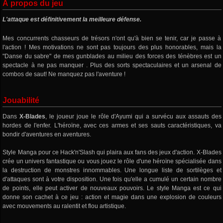
À propos du jeu
L'attaque est définitivement la meilleure défense.
Mes concurrents chasseurs de trésors n'ont qu'à bien se tenir, car je passe à
l'action ! Mes motivations ne sont pas toujours des plus honorables, mais la
"Danse du sabre" de mes gunblades au milieu des forces des ténèbres est un
spectacle à ne pas manquer . Plus des sorts spectaculaires et un arsenal de
combos de saut! Ne manquez pas l'aventure !
Jouabilité
Dans
X-Blades
, le joueur joue le rôle d'Ayumi qui a survécu aux assauts des
hordes de l'enfer. L'héroïne, avec ces armes et ses sauts caractéristiques, va
bondir d'aventures en aventures.
Style Manga pour ce Hack'n'Slash qui plaira aux fans des jeux d'action. X-Blades
crée un univers fantastique ou vous jouez le rôle d'une héroïne spécialisée dans
la destruction de monstres innommables. Une longue liste de sortilèges et
d'attaques sont à votre disposition. Une fois qu'elle a cumulé un certain nombre
de points, elle peut activer de nouveaux pouvoirs. Le style Manga est ce qui
donne son cachet à ce jeu : action et magie dans une explosion de couleurs
avec mouvements au ralentit et flou artistique.