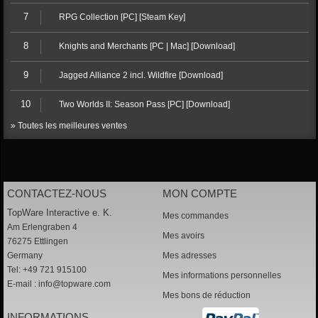
7
RPG Collection [PC] [Steam Key]
8
Knights and Merchants [PC | Mac] [Download]
9
Jagged Alliance 2 incl. Wildfire [Download]
10
Two Worlds II: Season Pass [PC] [Download]
» Toutes les meilleures ventes
CONTACTEZ-NOUS
MON COMPTE
TopWare Interactive e. K.
Mes commandes
Am Erlengraben 4
Mes avoirs
76275 Ettlingen
Germany
Mes adresses
Tel: +49 721 915100
Mes informations personnelles
E-mail :
info@topware.com
Mes bons de réduction
INFORMATIONS