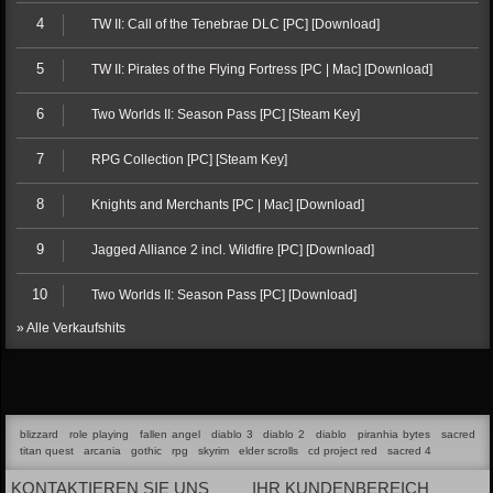
4
TW II: Call of the Tenebrae DLC [PC] [Download]
5
TW II: Pirates of the Flying Fortress [PC | Mac] [Download]
6
Two Worlds II: Season Pass [PC] [Steam Key]
7
RPG Collection [PC] [Steam Key]
8
Knights and Merchants [PC | Mac] [Download]
9
Jagged Alliance 2 incl. Wildfire [PC] [Download]
10
Two Worlds II: Season Pass [PC] [Download]
» Alle Verkaufshits
blizzard
role playing
fallen angel
diablo 3
diablo 2
diablo
piranhia bytes
sacred
titan quest
arcania
gothic
rpg
skyrim
elder scrolls
cd project red
sacred 4
KONTAKTIEREN SIE UNS
IHR KUNDENBEREICH