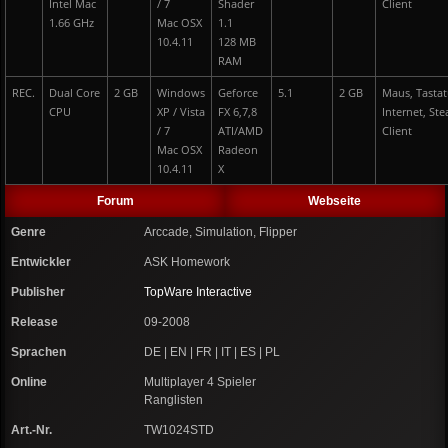
Intel Mac
/ 7
Shader
Client
1.66 GHz
Mac OSX
1.1
10.4.11
128 MB
RAM
REC.
Dual Core
2 GB
Windows
Geforce
5.1
2 GB
Maus, Tastat
CPU
XP / Vista
FX 6,7,8
Internet, St
/ 7
ATI/AMD
Client
Mac OSX
Radeon
10.4.11
X
Forum
Webseite
Genre
Arccade, Simulation, Flipper
Entwickler
ASK Homework
Publisher
TopWare Interactive
Release
09-2008
Sprachen
DE | EN | FR | IT | ES | PL
Online
Multiplayer 4 Spieler
Ranglisten
Art.-Nr.
TW1024STD