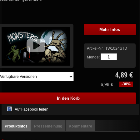
Mehr Infos
Artikel-Nr.:
TW1024STD
Menge:
4,89 €
6,98 €
-30%
Auf Facebook teilen
Produktinfos
Pressemeinung
Kommentare