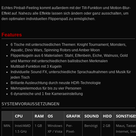
Echtes Pinball-Feeling kommt außerdem mit der Tilt-Funktion und Motion-Blur-
Effekt auf. Nahezu alle Effekte lassen sich ändern oder ganz ausschalten, um
den optimalen individuellen Flipperspaß zu ermöglichen.
Features
6 Tische mit unterschiedlichen Themen: Knight Tournament, Monsters,
Aquatic, Dino Wars, Spinning Rotors und Amber Moon
Flipperkugeln aus 6 Materialien: Stahl, Elfenbein, Eiche, Walnuss, Gold
und Marmor mit unterschiedlichen ballistischen Merkmalen
Multiball-Funktion mit 3 Kugeln
Individuelle Sound FX, unterschiedliche Sprachaufnahmen und Musik für
jeden Tisch
Brillante Ausleuchtung durch neuste HDR-Technologie
Mehrspielermodus für bis zu vier Personen
6 dynamische und 1 fixe Kameraeinstellung
SYSTEMVORAUSSETZUNGEN
CPU
RAM
OS
GRAFIK
SOUND
HDD
SONSTIGE
MIN.
Intel/AMD
1 GB
Windows
Per-
Benötigt
2 GB
Maus, Tasta
1.5 GHz
XP / Vista
Pixel-
Internet, St