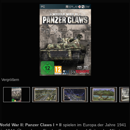
Vergrößern
World War II: Panzer Claws
I + II
spielen im Europa der Jahre 1941