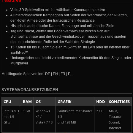
Features
Volle 3D Spielwelten mit frei wählbarer Kameraperspektive
4 unterschiedlichen Kampagnen auf Seiten der Wehrmacht, der Allierten,
der Roten Armee oder der französischen Resistance
Historisch authentische Karten, Fahrzeuge und militärische Ziele
Tag und Nacht, Wetter und Bodenverhältnisse wirken sich auf
Sichtverhältnisse und die Geschwindigkeit der Truppen aus und spielen
eine entscheidende Rolle bei der Wahl der Strategie
15 Karten für bis zu acht Spieler im Skirmish, im LAN oder im Internet über
EarthNet™
Umfangreicher und leicht zu bedienender Karteneditor für den Single- oder
Multiplayer
Multilinguale Spielversion: DE | EN | FR | PL
SYSTEMVORAUSSETZUNGEN
CPU
RAM
OS
GRAFIK
HDD
SONSTIGES
Intel/AMD
1 GB
Windows
Grafikkarte mit Shader
2 GB
Maus,
mit 1.5
XP /
1.3
Tastatur
GHz
Vista / 7 / 8
und 128 MB
Sound,
Internet