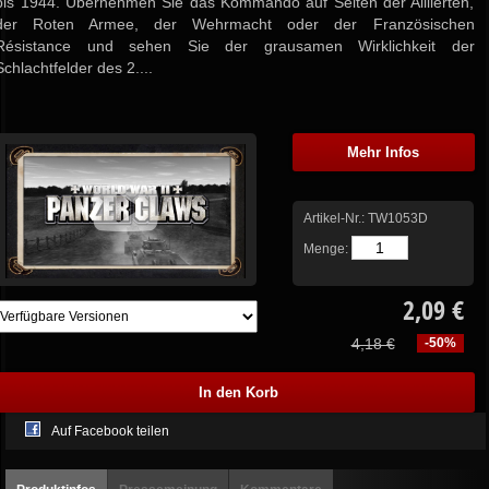
bis 1944. Übernehmen Sie das Kommando auf Seiten der Alliierten,
der Roten Armee, der Wehrmacht oder der Französischen
Résistance und sehen Sie der grausamen Wirklichkeit der
Schlachtfelder des 2....
Mehr Infos
Artikel-Nr.:
TW1053D
Menge:
2,09 €
4,18 €
-50%
Auf Facebook teilen