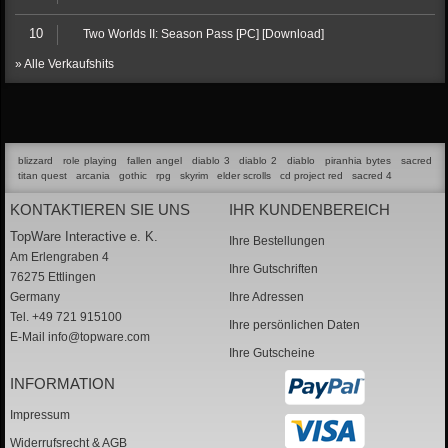
10
Two Worlds II: Season Pass [PC] [Download]
» Alle Verkaufshits
blizzard
role playing
fallen angel
diablo 3
diablo 2
diablo
piranhia bytes
sacred
titan quest
arcania
gothic
rpg
skyrim
elder scrolls
cd project red
sacred 4
KONTAKTIEREN SIE UNS
IHR KUNDENBEREICH
TopWare Interactive e. K.
Ihre Bestellungen
Am Erlengraben 4
Ihre Gutschriften
76275 Ettlingen
Germany
Ihre Adressen
Tel. +49 721 915100
Ihre persönlichen Daten
E-Mail
info@topware.com
Ihre Gutscheine
INFORMATION
Impressum
Widerrufsrecht & AGB