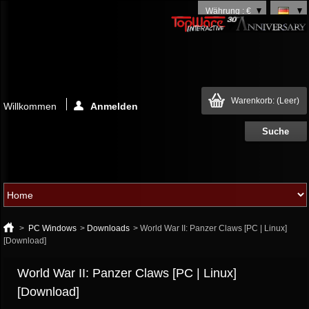
Währung : €
Warenkorb:
(Leer)
Willkommen
Anmelden
>
PC Windows
>
Downloads
>
World War II: Panzer Claws [PC | Linux]
[Download]
World War II: Panzer Claws [PC | Linux]
[Download]