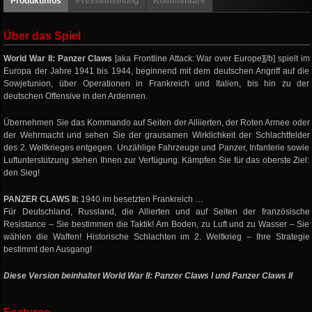
Produktinfos
Pressemeinung
Kommentare
Über das Spiel
World War II: Panzer Claws
[aka Frontline Attack: War over Europe][/b] spielt im
Europa der Jahre 1941 bis 1944, beginnend mit dem deutschen Angriff auf die
Sowjetunion, über Operationen in Frankreich und Italien, bis hin zu der
deutschen Offensive in den Ardennen.
Übernehmen Sie das Kommando auf Seiten der Alliierten, der Roten Armee oder
der Wehrmacht und sehen Sie der grausamen Wirklichkeit der Schlachtfelder
des 2. Weltkrieges entgegen. Unzählige Fahrzeuge und Panzer, Infanterie sowie
Luftunterstützung stehen Ihnen zur Verfügung. Kämpfen Sie für das oberste Ziel:
den Sieg!
PANZER CLAWS II:
1940 im besetzten Frankreich …
Für Deutschland, Russland, die Allierten und auf Seiten der französische
Resistance – Sie bestimmen die Taktik! Am Boden, zu Luft und zu Wasser – Sie
wählen die Waffen! Historische Schlachten im 2. Weltkrieg – Ihre Strategie
bestimmt den Ausgang!
Diese Version beinhaltet World War II: Panzer Claws I und Panzer Claws II