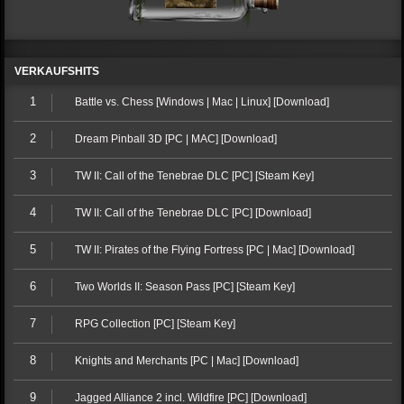
VERKAUFSHITS
1
Battle vs. Chess [Windows | Mac | Linux] [Download]
2
Dream Pinball 3D [PC | MAC] [Download]
3
TW II: Call of the Tenebrae DLC [PC] [Steam Key]
4
TW II: Call of the Tenebrae DLC [PC] [Download]
5
TW II: Pirates of the Flying Fortress [PC | Mac] [Download]
6
Two Worlds II: Season Pass [PC] [Steam Key]
7
RPG Collection [PC] [Steam Key]
8
Knights and Merchants [PC | Mac] [Download]
9
Jagged Alliance 2 incl. Wildfire [PC] [Download]