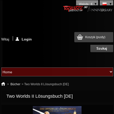
Waluta : €
Koszyk
(pusty)
Witaj
Login
>
Bücher
>
Two Worlds II Lösungsbuch [DE]
Two Worlds II Lösungsbuch [DE]