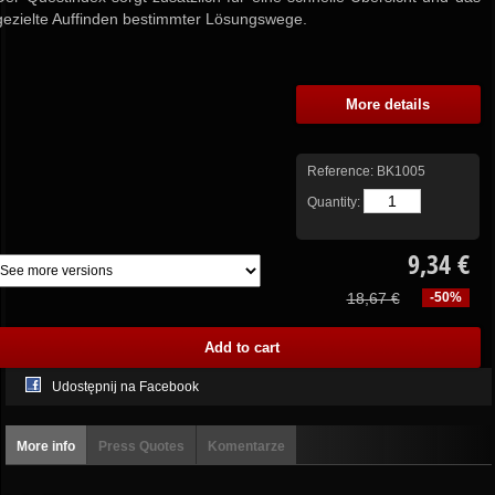
gezielte Auffinden bestimmter Lösungswege.
More details
Reference:
BK1005
Quantity:
9,34 €
18,67 €
-50%
Udostępnij na Facebook
More info
Press Quotes
Komentarze