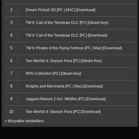
2
Dream Pinball 3D [PC | MAC] [Download]
3
TW II: Call of the Tenebrae DLC [PC] [Steam Key]
4
TW II: Call of the Tenebrae DLC [PC] [Download]
5
TW II: Pirates of the Flying Fortress [PC | Mac] [Download]
6
Two Worlds II: Season Pass [PC] [Steam Key]
7
RPG Collection [PC] [Steam Key]
8
Knights and Merchants [PC | Mac] [Download]
9
Jagged Alliance 2 incl. Wildfire [PC] [Download]
10
Two Worlds II: Season Pass [PC] [Download]
» Wszystkie bestsellery