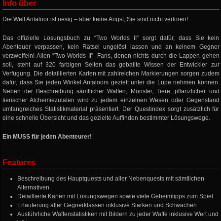
Info über
Die Welt Antaloor ist riesig – aber keine Angst, Sie sind nicht verloren!
Das offizielle Lösungsbuch zu “Two Worlds II” sorgt dafür, dass Sie kein
Abenteuer verpassen, kein Rätsel ungelöst lassen und an keinem Gegner
verzweifeln! Allen “Two Worlds II”- Fans, denen nichts durch die Lappen gehen
soll, steht auf 320 farbigen Seiten das geballte Wissen der Entwickler zur
Verfügung. Die detaillierten Karten mit zahlreichen Markierungen sorgen zudem
dafür, dass Sie jeden Winkel Antaloors gezielt unter die Lupe nehmen können.
Neben der Beschreibung sämtlicher Waffen, Monster, Tiere, pflanzlicher und
tierischer Alchemiezutaten wird zu jedem einzelnen Wesen oder Gegenstand
umfangreiches Statistikmaterial präsentiert. Der Questindex sorgt zusätzlich für
eine schnelle Übersicht und das gezielte Auffinden bestimmter Lösungswege.
Ein MUSS für jeden Abenteurer!
Features
Beschreibung des Hauptquests und aller Nebenquests mit sämtlichen
Alternativen
Detaillierte Karten mit Lösungswegen sowie viele Geheimtipps zum Spiel
Erläuterung aller Gegnerklassen inklusive Stärken und Schwächen
Ausführliche Waffenstatistiken mit Bildern zu jeder Waffe inklusive Wert und