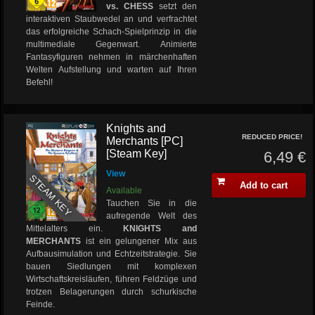
vs. CHESS
setzt den
interaktiven Staubwedel an und verfrachtet
das erfolgreiche Schach-Spielprinzip in die
multimediale Gegenwart. Animierte
Fantasyfiguren nehmen in märchenhaften
Welten Aufstellung und warten auf Ihren
Befehl!
Knights and
REDUCED PRICE!
Merchants [PC]
[Steam Key]
6,49 €
View
STEAM KEY
Add to cart
Available
Tauchen Sie in die
aufregende Welt des
Mittelalters ein.
KNIGHTS and
MERCHANTS
ist ein gelungener Mix aus
Aufbausimulation und Echtzeitstrategie. Sie
bauen Siedlungen mit komplexen
Wirtschaftskreisläufen, führen Feldzüge und
trotzen Belagerungen durch schurkische
Feinde.