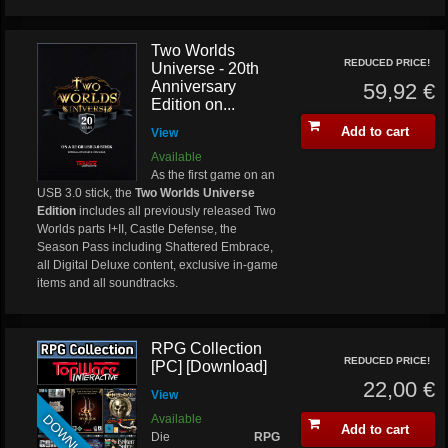
Two Worlds
REDUCED PRICE!
Universe - 20th
Anniversary
59,92 €
Edition on...
Add to cart
View
Available
As the first game on an
USB 3.0 stick, the
Two Worlds Universe
Edition
includes all previously released Two
Worlds parts I+II, Castle Defense, the
Season Pass including Shattered Embrace,
all Digital Deluxe content, exclusive in-game
items and all soundtracks.
RPG Collection
REDUCED PRICE!
[PC] [Download]
22,00 €
View
DOWNLOAD
Available
Add to cart
Die
RPG