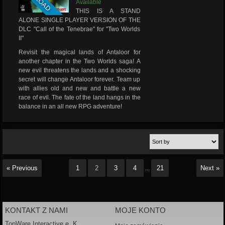
Available
THIS IS A STAND
ALONE SINGLE PLAYER VERSION OF THE
DLC "Call of the Tenebrae" for "Two Worlds
II"
Revisit the magical lands of Antaloor for
another chapter in the Two Worlds saga! A
new evil threatens the lands and a shocking
secret will change Antaloor forever. Team up
with allies old and new and battle a new
race of evil. The fate of the land hangs in the
balance in an all new RPG adventure!
« Previous
1
2
3
4
21
Next »
...
KONTAKT Z NAMI
MOJE KONTO
TopWare Interactive e. K.