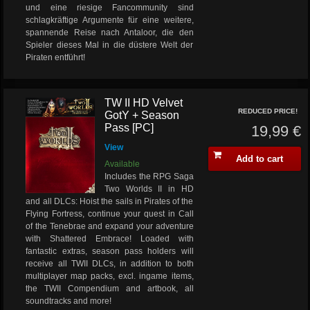
und eine riesige Fancommunity sind
schlagkräftige Argumente für eine weitere,
spannende Reise nach Antaloor, die den
Spieler dieses Mal in die düstere Welt der
Piraten entführt!
TW II HD Velvet
REDUCED PRICE!
GotY + Season
Pass [PC]
19,99 €
View
Add to cart
Available
Includes the RPG Saga
Two Worlds II in HD
and all DLCs: Hoist the sails in Pirates of the
Flying Fortress, continue your quest in Call
of the Tenebrae and expand your adventure
with Shattered Embrace! Loaded with
fantastic extras, season pass holders will
receive all TWII DLCs, in addition to both
multiplayer map packs, excl. ingame items,
the TWII Compendium and artbook, all
soundtracks and more!