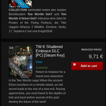
COLLECTION
beinhaltet neben den beiden
Blockbustern
Two Worlds GotY
und
Two
Worlds II Velvet GotY
inklusive dem Add-On
Pirates of the Flying Fortress, die Titel
Jagged Alliance 2 Wildfire, Enclave, Gorky
17, Septerra Core und KnightShift.
TW II: Shattered
REDUCED PRICE!
Embrace DLC
[PC] [Steam Key]
9,71 €
View
STEAM KEY
Add to cart
Available
Return to Antaloor for a
brand new adventure
in the Two Worlds saga! When the ancient
Elves resurface on a remote island, an old
secret leads to the rise of a new evil. Racing
against time, you must travel to the depths of
hell and back before secrets of the past
destroy the future of the land!