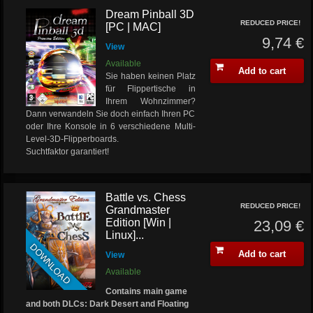
Dream Pinball 3D
REDUCED PRICE!
[PC | MAC]
9,74 €
View
Available
Add to cart
Sie haben keinen Platz
für Flippertische in
Ihrem Wohnzimmer?
Dann verwandeln Sie doch einfach Ihren PC
oder Ihre Konsole in 6 verschiedene Multi-
Level-3D-Flipperboards.
Suchtfaktor garantiert!
Battle vs. Chess
REDUCED PRICE!
Grandmaster
Edition [Win |
23,09 €
Linux]...
DOWNLOAD
Add to cart
View
Available
Contains main game
and both DLCs: Dark Desert and Floating