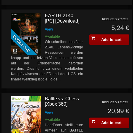
EARTH 2140
REDUCED PRICE!
[PC] [Download]
5,24 €
View
DOWNLOAD
Available
Add to cart
Wir schreiben das Jahr
2140. Lebenswichtige
Ressourcen werden
knapp und die letzten Vorkommen müssen
auf der Erdoberfläche gefördert
werden. Dies führt zu einem verbitterten
Kampf zwischen der ED und den UCS, ein
finaler Weltkrieg ist die Folge...
Battle vs. Chess
REDUCED PRICE!
[Xbox 360]
20,99 €
View
Available
Add to cart
Heerführer stellt eure
Armeen auf!
BATTLE