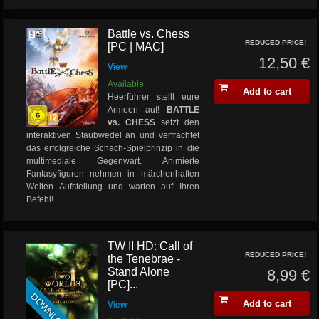
Battle vs. Chess
REDUCED PRICE!
[PC | MAC]
12,50 €
View
Available
Add to cart
Heerführer stellt eure
Armeen auf!
BATTLE
vs. CHESS
setzt den
interaktiven Staubwedel an und verfrachtet
das erfolgreiche Schach-Spielprinzip in die
multimediale Gegenwart. Animierte
Fantasyfiguren nehmen in märchenhaften
Welten Aufstellung und warten auf Ihren
Befehl!
TW II HD: Call of
REDUCED PRICE!
the Tenebrae -
Stand Alone
8,99 €
[PC]...
DOWNLOAD
Add to cart
View