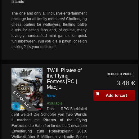
Islands
The one and only all inclusive entertainment
package for all family members! Challenging
chess parties for wallowers, thrilling battle
duels for action fans and, of course, many
lovingly handcrafted mini games for quick
fun inbetween. Will you die a pawn, or reign
as king? It's your decision!
TW II: Pirates of
REDUCED PRICE!
the Flying
Fortress [PC |
3,48 €
Mac]...
STEAM KEY
Add to cart
View
Available
Das RPG-Spektakel
geht weiter! Die Schöpfer von
Two Worlds
II
machen mit '
Pirates of the Flying
Fortress
' die Bahn frei für die heiß erwartete
Erweiterung zum Rollenspielhit 2010.
Weltweit über 5 Millionen verkaufte Spiele