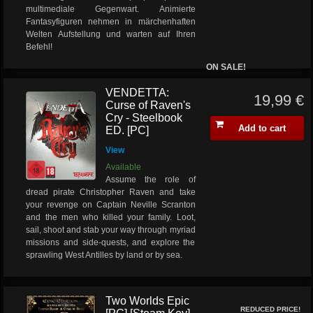
multimediale Gegenwart. Animierte
Fantasyfiguren nehmen in märchenhaften
Welten Aufstellung und warten auf Ihren
Befehl!
ON SALE!
VENDETTA:
19,99 €
Curse of Raven's
Cry - Steelbook
Add to cart
ED. [PC]
View
Available
Assume the role of
dread pirate Christopher Raven and take
your revenge on Captain Neville Scranton
and the men who killed your family. Loot,
sail, shoot and stab your way through myriad
missions and side-quests, and explore the
sprawling West Antilles by land or by sea.
Two Worlds Epic
REDUCED PRICE!