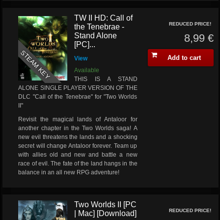
TW II HD: Call of
REDUCED PRICE!
the Tenebrae -
Stand Alone
8,99 €
[PC]...
STEAM KEY
Add to cart
View
Available
THIS IS A STAND
ALONE SINGLE PLAYER VERSION OF THE
DLC "Call of the Tenebrae" for "Two Worlds
II"
Revisit the magical lands of Antaloor for
another chapter in the Two Worlds saga! A
new evil threatens the lands and a shocking
secret will change Antaloor forever. Team up
with allies old and new and battle a new
race of evil. The fate of the land hangs in the
balance in an all new RPG adventure!
Two Worlds II [PC
REDUCED PRICE!
| Mac] [Download]