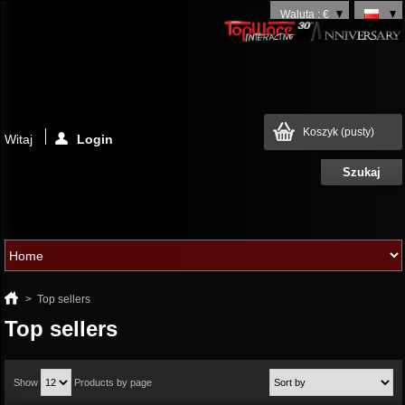
Waluta : €
Koszyk
(pusty)
Witaj
Login
>
Top sellers
Top sellers
Show
Products by page