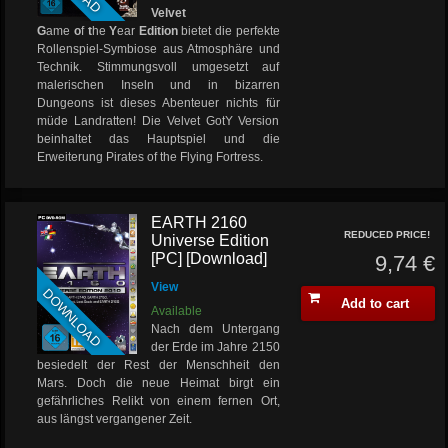
Velvet
G
ame
o
f
t
he
Y
ear
Edition
bietet die perfekte
Rollenspiel-Symbiose aus Atmosphäre und
Technik. Stimmungsvoll umgesetzt auf
malerischen Inseln und in bizarren
Dungeons ist dieses Abenteuer nichts für
müde Landratten! Die Velvet GotY Version
beinhaltet das Hauptspiel und die
Erweiterung Pirates of the Flying Fortress.
EARTH 2160
REDUCED PRICE!
Universe Edition
[PC] [Download]
9,74 €
View
DOWNLOAD
Add to cart
Available
Nach dem Untergang
der Erde im Jahre 2150
besiedelt der Rest der Menschheit den
Mars. Doch die neue Heimat birgt ein
gefährliches Relikt von einem fernen Ort,
aus längst vergangener Zeit.