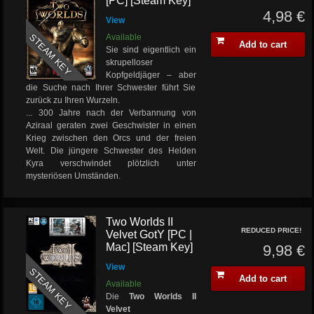
[PC] [Steam Key]
4,98 €
View
STEAM KEY
Available
Add to cart
Sie sind eigentlich ein
skrupelloser
Kopfgeldjäger – aber
die Suche nach Ihrer Schwester führt Sie
zurück zu Ihren Wurzeln.
... 300 Jahre nach der Verbannung von
Aziraal geraten zwei Geschwister in einen
Krieg zwischen den Orcs und der freien
Welt. Die jüngere Schwester des Helden
Kyra verschwindet plötzlich unter
mysteriösen Umständen.
Two Worlds II
REDUCED PRICE!
Velvet GotY [PC |
Mac] [Steam Key]
9,98 €
View
STEAM KEY
Add to cart
Available
Die
Two Worlds II
Velvet