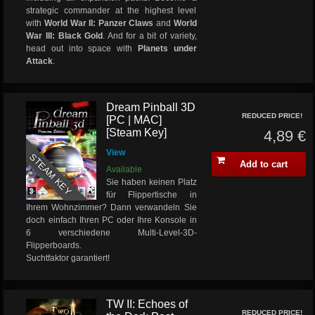
strategic commander at the highest level
with
World War II: Panzer Claws
and
World
War III: Black Gold
. And for a bit of variety,
head out into space with
Planets under
Attack
.
Dream Pinball 3D
REDUCED PRICE!
[PC | MAC]
[Steam Key]
4,89 €
View
STEAM KEY
Add to cart
Available
Sie haben keinen Platz
für Flippertische in
Ihrem Wohnzimmer? Dann verwandeln Sie
doch einfach Ihren PC oder Ihre Konsole in
6 verschiedene Multi-Level-3D-
Flipperboards.
Suchtfaktor garantiert!
TW II: Echoes of
REDUCED PRICE!