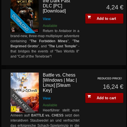
the Dark Past
DLC [PC]
4,24 €
[Download]
DOWNLOAD
Add to cart
View
Available
Return to Antaloor in a
brand-new, three-map multiplayer adventure
containing "
The Forbidden Mines
", "
The
Begrimed Grotto
", and "
The Lost Temple
" -
that bridges the events of "Two Worlds II"
and "Call of the Tenebrae"!
Battle vs. Chess
REDUCED PRICE!
[Windows | Mac |
Linux] [Steam
16,24 €
Key]
STEAM KEY
Add to cart
View
Available
Heerführer stellt eure
Armeen auf!
BATTLE vs. CHESS
setzt den
interaktiven Staubwedel an und verfrachtet
das erfolgreiche Schach-Spielprinzip in die