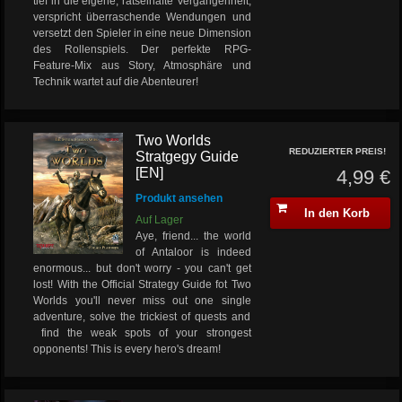
tief in die eigene, rätselhafte Vergangenheit,
verspricht überraschende Wendungen und
versetzt den Spieler in eine neue Dimension
des Rollenspiels. Der perfekte RPG-
Feature-Mix aus Story, Atmosphäre und
Technik wartet auf die Abenteurer!
Two Worlds
REDUZIERTER PREIS!
Stratgegy Guide
[EN]
4,99 €
Produkt ansehen
In den Korb
Auf Lager
Aye, friend... the world
of Antaloor is indeed
enormous... but don't worry - you can't get
lost! With the Official Strategy Guide fot Two
Worlds you'll never miss out one single
adventure, solve the trickiest of quests and
find the weak spots of your strongest
opponents! This is every hero's dream!