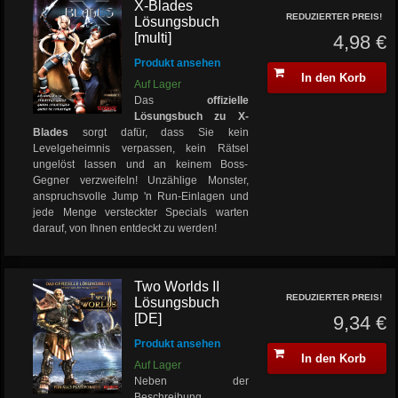
X-Blades
REDUZIERTER PREIS!
Lösungsbuch
[multi]
4,98 €
Produkt ansehen
In den Korb
Auf Lager
Das
offizielle
Lösungsbuch zu X-
Blades
sorgt dafür, dass Sie kein
Levelgeheimnis verpassen, kein Rätsel
ungelöst lassen und an keinem Boss-
Gegner verzweifeln! Unzählige Monster,
anspruchsvolle Jump 'n Run-Einlagen und
jede Menge versteckter Specials warten
darauf, von Ihnen entdeckt zu werden!
Two Worlds II
REDUZIERTER PREIS!
Lösungsbuch
[DE]
9,34 €
Produkt ansehen
In den Korb
Auf Lager
Neben der
Beschreibung