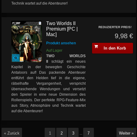
Technik wartet auf die Abenteurer!
Two Worlds II
REDUZIERTER PREIS!
Premium [PC |
Mac]
9,98 €
Produkt ansehen
In den Korb
Auf Lager
TWO WORLDS
II
schlägt ein neues
Kapitel in der bewegten Geschichte
Antaloors auf! Das packende Abenteuer
entführt den Helden tief in die eigene,
rätselhafte Vergangenheit, verspricht
überraschende Wendungen und versetzt
den Spieler in eine neue Dimension des
Rollenspiels. Der perfekte RPG-Feature-Mix
aus Story, Atmosphäre und Technik wartet
auf die Abenteurer!
« Zurück
1
2
3
7
Weiter »
...