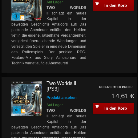
Auf Lager
In den Korb
TWO WORLDS
II
schlägt ein neues
Kapitel in der
bewegten Geschichte Antaloors auf! Das
packende Abenteuer entführt den Helden
tief in die eigene, rätselhafte Vergangenheit,
verspricht überraschende Wendungen und
versetzt den Spieler in eine neue Dimension
des Rollenspiels. Der perfekte RPG-
Feature-Mix aus Story, Atmosphäre und
Technik wartet auf die Abenteurer!
Two Worlds II
REDUZIERTER PREIS!
[PS3]
14,61 €
Produkt ansehen
Auf Lager
In den Korb
TWO WORLDS
II
schlägt ein neues
Kapitel in der
bewegten Geschichte Antaloors auf! Das
packende Abenteuer entführt den Helden