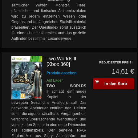
sämtlicher Waffen, Monster, Tiere,
pflanzlicher und tierischer Alchemiezutaten
wird zu jedem einzelnen Wesen oder
Gegenstand umfangreiches Statistikmaterial
präsentiert. Der Questindex sorgt zusätzlich
für eine schnelle Übersicht und das gezielte
Auffinden bestimmter Lösungswege.
Two Worlds II
REDUZIERTER PREIS!
[Xbox 360]
14,61 €
Produkt ansehen
Auf Lager
In den Korb
TWO WORLDS
II
schlägt ein neues
Kapitel in der
bewegten Geschichte Antaloors auf! Das
packende Abenteuer entführt den Helden
tief in die eigene, rätselhafte Vergangenheit,
verspricht überraschende Wendungen und
versetzt den Spieler in eine neue Dimension
des Rollenspiels. Der perfekte RPG-
Feature-Mix aus Story, Atmosphäre und