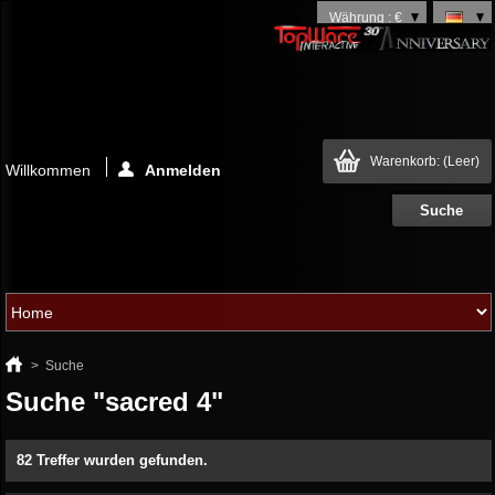
Währung : €
Warenkorb:
(Leer)
Willkommen
Anmelden
>
Suche
Suche "sacred 4"
82 Treffer wurden gefunden.