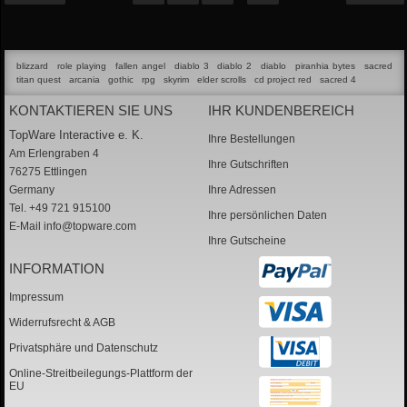
blizzard
role playing
fallen angel
diablo 3
diablo 2
diablo
piranhia bytes
sacred
titan quest
arcania
gothic
rpg
skyrim
elder scrolls
cd project red
sacred 4
KONTAKTIEREN SIE UNS
IHR KUNDENBEREICH
TopWare Interactive e. K.
Ihre Bestellungen
Am Erlengraben 4
Ihre Gutschriften
76275 Ettlingen
Germany
Ihre Adressen
Tel. +49 721 915100
Ihre persönlichen Daten
E-Mail
info@topware.com
Ihre Gutscheine
INFORMATION
Impressum
Widerrufsrecht & AGB
Privatsphäre und Datenschutz
Online-Streitbeilegungs-Plattform der
EU