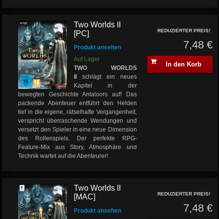
Two Worlds II
REDUZIERTER PREIS!
[PC]
7,48 €
Produkt ansehen
Auf Lager
In den Korb
TWO WORLDS
II
schlägt ein neues
Kapitel in der
bewegten Geschichte Antaloors auf! Das
packende Abenteuer entführt den Helden
tief in die eigene, rätselhafte Vergangenheit,
verspricht überraschende Wendungen und
versetzt den Spieler in eine neue Dimension
des Rollenspiels. Der perfekte RPG-
Feature-Mix aus Story, Atmosphäre und
Technik wartet auf die Abenteurer!
Two Worlds II
REDUZIERTER PREIS!
[MAC]
7,48 €
Produkt ansehen